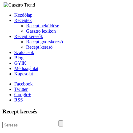
Kezdőlap
Receptek
Recept beküldése
Gasztro lexikon
Recept keresők
Recept gyorskereső
Recept kereső
Szakácsok
Blog
GYIK
Médiaajánlat
Kapcsolat
Facebook
Twitter
Google+
RSS
Recept keresés