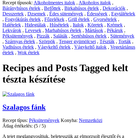
Recept típusok:
Alkoholmentes italok
,
Alkoholos italok
,
Bárányhúsos ételek
,
Befőttek
,
Birkahúsos ételek
,
Dekorációk
,
Desszertek
,
Dzsemek
,
Édes sütemények
,
Édességek
,
Egytálételek
,
Fogyókúrás ételek
,
Főzelékek
,
Grill ételek
,
Gyorsételek
,
Halételek
,
Hidegtálak
,
Húsételek
,
Italok
,
Köretek
,
Krémek
,
Lekvárok
,
Levesek
,
Marhahúsos ételek
,
Mártások
,
Pékáruk
,
Péksütemények
,
Pizzák
,
Saláták
,
Sertéshúsos ételek
,
Sütemények
,
Szárnyas ételek
,
Szörpök
,
Tenger gyümölcsei
,
Tészták
,
Torták
,
Vadhúsos ételek
,
Vágykeltő ételek
,
Vágykeltő italok
,
Vegetáriánus
ételek
,
Wok ételek
Recipes and Posts Tagged
kelt
tészta készítése
Szalagos fánk
Recept típus:
Péksütemények
Konyha:
Nemzetközi
Átlag értékelés:
(5 / 5)
A tejet meglangyosítjuk, beletesszük az elmorzsolt élesztőt és a