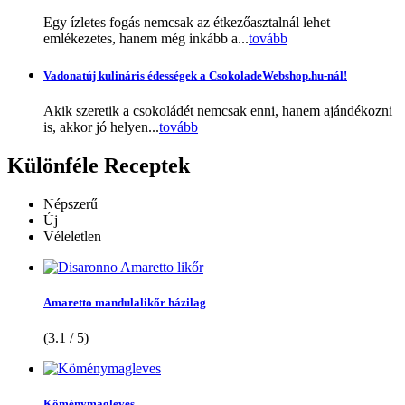
Egy ízletes fogás nemcsak az étkezőasztalnál lehet
emlékezetes, hanem még inkább a...
tovább
Vadonatúj kulináris édességek a CsokoladeWebshop.hu-nál!
Akik szeretik a csokoládét nemcsak enni, hanem ajándékozni
is, akkor jó helyen...
tovább
Különféle
Receptek
Népszerű
Új
Véleletlen
Amaretto mandulalikőr házilag
(3.1 / 5)
Köménymagleves