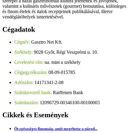
szerepel a hazai gasztronómiai kultúra jelenének és jövőjének,
valamint a kulináris művészetek (gourmet) bemutatása, különleges
és finom ételek és italok receptjeinek publikálásával, illetve
vendéglátóhelyek ismertetésével.
Cégadatok
Cégnév:
Gasztro Net Kft.
Székhely:
9028 Győr, Régi Veszprémi u. 10.
Levelezési cím:
ua. mint a székhely
Cégjegyzékszám:
08-09-015785
Adószám:
14171341-2-08
Számlavezető bank:
Raiffeisen Bank
Számlaszám:
12096729-00346100-00100003
Cikkek
és Események
Öt egészséges finomság, amit megehetsz a párod...