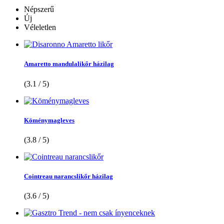
Népszerű
Új
Véleletlen
Amaretto mandulalikőr házilag
(3.1 / 5)
Köménymagleves
(3.8 / 5)
Cointreau narancslikőr házilag
(3.6 / 5)