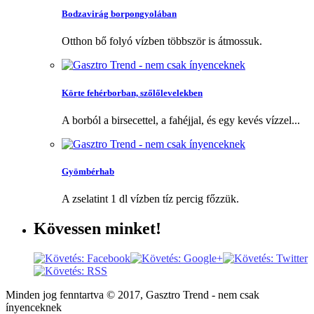
Bodzavirág borpongyolában
Otthon bő folyó vízben többször is átmossuk.
Körte fehérborban, szőlőlevelekben
A borból a birsecettel, a fahéjjal, és egy kevés vízzel...
Gyömbérhab
A zselatint 1 dl vízben tíz percig főzzük.
Kövessen
minket!
Minden jog fenntartva © 2017, Gasztro Trend - nem csak
ínyenceknek