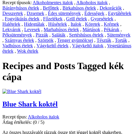
Recept típusok:
Alkoholmentes italok
,
Alkoholos italok
,
Bárányhúsos ételek
,
Befőttek
,
Birkahúsos ételek
,
Dekorációk
,
Desszertek
,
Dzsemek
,
Édes sütemények
,
Édességek
,
Egytálételek
,
Fogyókúrás ételek
,
Főzelékek
,
Grill ételek
,
Gyorsételek
,
Halételek
,
Hidegtálak
,
Húsételek
,
Italok
,
Köretek
,
Krémek
,
Lekvárok
,
Levesek
,
Marhahúsos ételek
,
Mártások
,
Pékáruk
,
Péksütemények
,
Pizzák
,
Saláták
,
Sertéshúsos ételek
,
Sütemények
,
Szárnyas ételek
,
Szörpök
,
Tenger gyümölcsei
,
Tészták
,
Torták
,
Vadhúsos ételek
,
Vágykeltő ételek
,
Vágykeltő italok
,
Vegetáriánus
ételek
,
Wok ételek
Recipes and Posts Tagged
kék
cápa
Blue Shark koktél
Recept típus:
Alkoholos italok
Átlag értékelés:
(0 / 5)
Az összes hozzávalót rázzuk össze tört jéggel koktél shakerben.