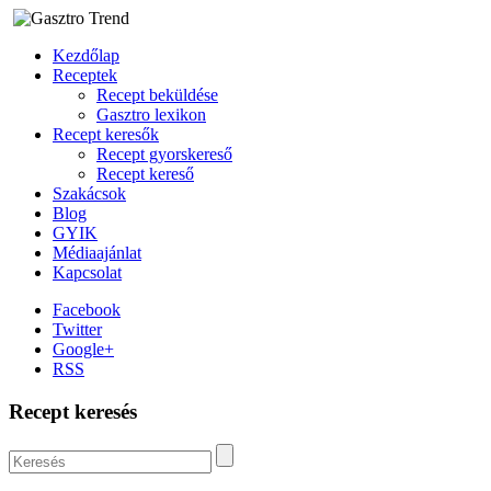
Kezdőlap
Receptek
Recept beküldése
Gasztro lexikon
Recept keresők
Recept gyorskereső
Recept kereső
Szakácsok
Blog
GYIK
Médiaajánlat
Kapcsolat
Facebook
Twitter
Google+
RSS
Recept keresés