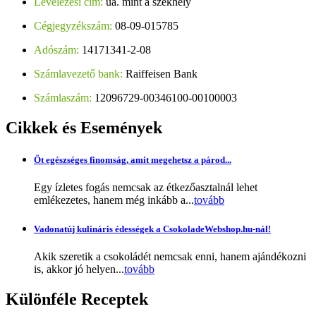
Levelezési cím:
ua. mint a székhely
Cégjegyzékszám:
08-09-015785
Adószám:
14171341-2-08
Számlavezető bank:
Raiffeisen Bank
Számlaszám:
12096729-00346100-00100003
Cikkek
és Események
Öt egészséges finomság, amit megehetsz a párod...
Egy ízletes fogás nemcsak az étkezőasztalnál lehet
emlékezetes, hanem még inkább a...
tovább
Vadonatúj kulináris édességek a CsokoladeWebshop.hu-nál!
Akik szeretik a csokoládét nemcsak enni, hanem ajándékozni
is, akkor jó helyen...
tovább
Különféle
Receptek