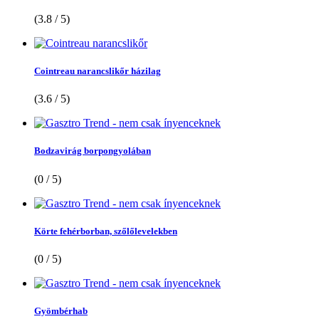
(3.8 / 5)
Cointreau narancslikőr házilag
(3.6 / 5)
Bodzavirág borpongyolában
(0 / 5)
Körte fehérborban, szőlőlevelekben
(0 / 5)
Gyömbérhab