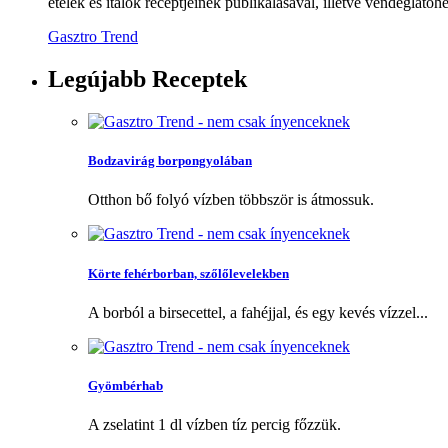
ételek és italok receptjeinek publikálásával, illetve vendéglátóhe
Gasztro Trend
Legújabb
Receptek
Bodzavirág borpongyolában
Otthon bő folyó vízben többször is átmossuk.
Körte fehérborban, szőlőlevelekben
A borból a birsecettel, a fahéjjal, és egy kevés vízzel...
Gyömbérhab
A zselatint 1 dl vízben tíz percig főzzük.