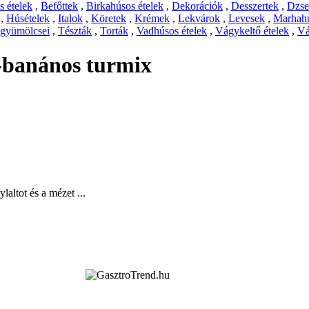
 ételek
,
Befőttek
,
Birkahúsos ételek
,
Dekorációk
,
Desszertek
,
Dzs
,
Húsételek
,
Italok
,
Köretek
,
Krémek
,
Lekvárok
,
Levesek
,
Marhahú
 gyümölcsei
,
Tészták
,
Torták
,
Vadhúsos ételek
,
Vágykeltő ételek
,
Vá
-banános turmix
laltot és a mézet ...