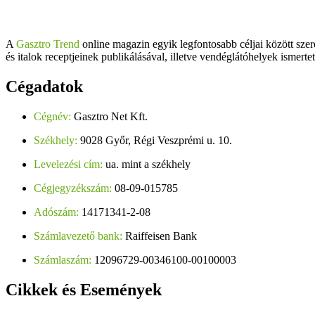
A
Gasztro Trend
online magazin egyik legfontosabb céljai között szer
és italok receptjeinek publikálásával, illetve vendéglátóhelyek ismerte
Cégadatok
Cégnév:
Gasztro Net Kft.
Székhely:
9028 Győr, Régi Veszprémi u. 10.
Levelezési cím:
ua. mint a székhely
Cégjegyzékszám:
08-09-015785
Adószám:
14171341-2-08
Számlavezető bank:
Raiffeisen Bank
Számlaszám:
12096729-00346100-00100003
Cikkek
és Események