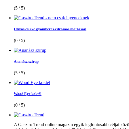
(5 / 5)
Olívás csirke gyömbéres-citromos mártással
(0 / 5)
Ananász szirup
(5 / 5)
Wood Eye koktél
(0 / 5)
A Gasztro Trend online magazin egyik legfontosabb céljai közöt