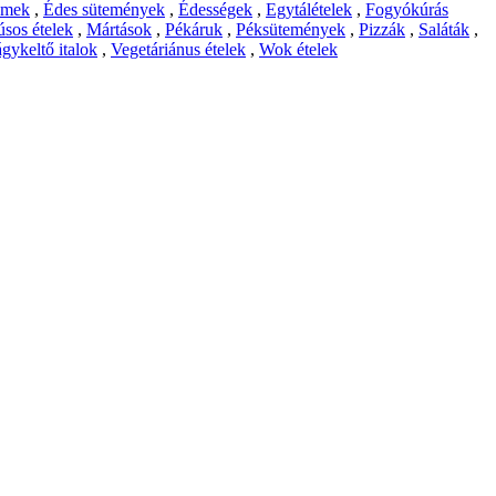
emek
,
Édes sütemények
,
Édességek
,
Egytálételek
,
Fogyókúrás
sos ételek
,
Mártások
,
Pékáruk
,
Péksütemények
,
Pizzák
,
Saláták
,
gykeltő italok
,
Vegetáriánus ételek
,
Wok ételek