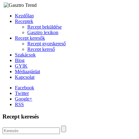
Kezdőlap
Receptek
Recept beküldése
Gasztro lexikon
Recept keresők
Recept gyorskereső
Recept kereső
Szakácsok
Blog
GYIK
Médiaajánlat
Kapcsolat
Facebook
Twitter
Google+
RSS
Recept keresés