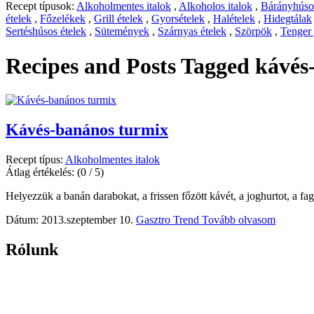
Recept típusok:
Alkoholmentes italok
,
Alkoholos italok
,
Bárányhúsos
ételek
,
Főzelékek
,
Grill ételek
,
Gyorsételek
,
Halételek
,
Hidegtálak
Sertéshúsos ételek
,
Sütemények
,
Szárnyas ételek
,
Szörpök
,
Tenger
Recipes and Posts Tagged
kávés
Kávés-banános turmix
Recept típus:
Alkoholmentes italok
Átlag értékelés:
(0 / 5)
Helyezzük a banán darabokat, a frissen főzött kávét, a joghurtot, a fagy
Dátum: 2013.szeptember 10.
Gasztro Trend
Tovább olvasom
Rólunk