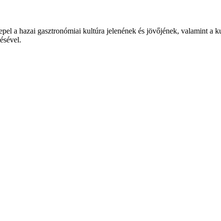
epel a hazai gasztronómiai kultúra jelenének és jövőjének, valamint a 
tésével.