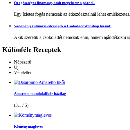
Öt egészséges finomság, amit megehetsz a párod...
Egy ízletes fogás nemcsak az étkezőasztalnál lehet emlékezetes
Vadonatúj kulináris édességek a CsokoladeWebshop.hu-nál!
Akik szeretik a csokoládét nemcsak enni, hanem ajándékozni is,
Különféle
Receptek
Népszerű
Új
Véleletlen
Amaretto mandulalikőr házilag
(3.1 / 5)
Köménymagleves