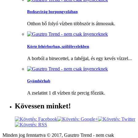
Bodzavirág borpongyolában
Otthon bő folyó vízben többször is átmossuk.
Körte fehérborban, szőlőlevelekben
A borból a birsecettel, a fahéjjal, és egy kevés vízzel...
Gyömbérhab
A zselatint 1 dl vízben tíz percig főzzük.
Kövessen
minket!
Minden jog fenntartva © 2017, Gasztro Trend - nem csak