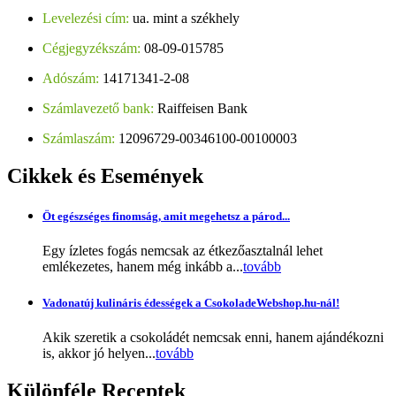
Levelezési cím:
ua. mint a székhely
Cégjegyzékszám:
08-09-015785
Adószám:
14171341-2-08
Számlavezető bank:
Raiffeisen Bank
Számlaszám:
12096729-00346100-00100003
Cikkek
és Események
Öt egészséges finomság, amit megehetsz a párod...
Egy ízletes fogás nemcsak az étkezőasztalnál lehet
emlékezetes, hanem még inkább a...
tovább
Vadonatúj kulináris édességek a CsokoladeWebshop.hu-nál!
Akik szeretik a csokoládét nemcsak enni, hanem ajándékozni
is, akkor jó helyen...
tovább
Különféle
Receptek