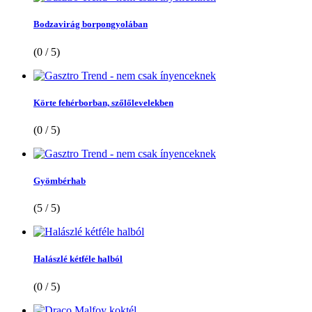
Bodzavirág borpongyolában
(0 / 5)
Körte fehérborban, szőlőlevelekben
(0 / 5)
Gyömbérhab
(5 / 5)
Halászlé kétféle halból
(0 / 5)