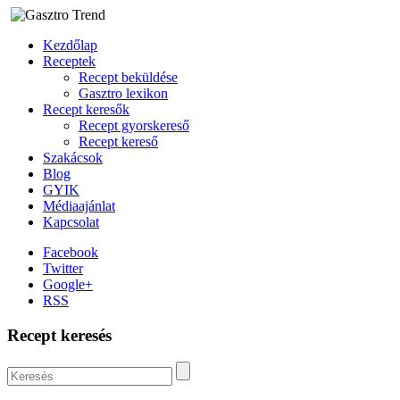
Kezdőlap
Receptek
Recept beküldése
Gasztro lexikon
Recept keresők
Recept gyorskereső
Recept kereső
Szakácsok
Blog
GYIK
Médiaajánlat
Kapcsolat
Facebook
Twitter
Google+
RSS
Recept keresés