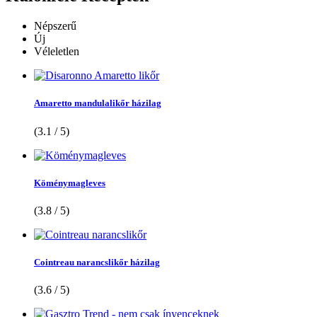
Népszerű
Új
Véleletlen
Amaretto mandulalikőr házilag
(3.1 / 5)
Köménymagleves
(3.8 / 5)
Cointreau narancslikőr házilag
(3.6 / 5)