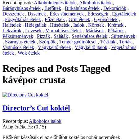
Recept típusok:
Alkoholmentes italok
,
Alkoholos italok
,
Bárányhúsos ételek
,
Befőttek
,
Birkahúsos ételek
,
Dekorációk
,
Desszertek
,
Dzsemek
,
Édes sütemények
,
Édességek
,
Egytálételek
,
Fogyókúrás ételek
,
Főzelékek
,
Grill ételek
,
Gyorsételek
,
Halételek
,
Hidegtálak
,
Húsételek
,
Italok
,
Köretek
,
Krémek
,
Lekvárok
,
Levesek
,
Marhahúsos ételek
,
Mártások
,
Pékáruk
,
Péksütemények
,
Pizzák
,
Saláták
,
Sertéshúsos ételek
,
Sütemények
,
Szárnyas ételek
,
Szörpök
,
Tenger gyümölcsei
,
Tészták
,
Torták
,
Vadhúsos ételek
,
Vágykeltő ételek
,
Vágykeltő italok
,
Vegetáriánus
ételek
,
Wok ételek
Recipes and Posts Tagged
kávépor crusta
Director’s Cut koktél
Recept típus:
Alkoholos italok
Átlag értékelés:
(0 / 5)
Elsőként készítsük el az előhűtött koktélos pohár peremének