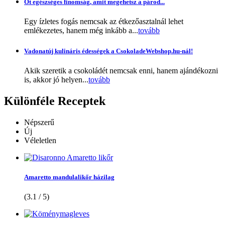
Öt egészséges finomság, amit megehetsz a párod...
Egy ízletes fogás nemcsak az étkezőasztalnál lehet
emlékezetes, hanem még inkább a...
tovább
Vadonatúj kulináris édességek a CsokoladeWebshop.hu-nál!
Akik szeretik a csokoládét nemcsak enni, hanem ajándékozni
is, akkor jó helyen...
tovább
Különféle
Receptek
Népszerű
Új
Véleletlen
Amaretto mandulalikőr házilag
(3.1 / 5)