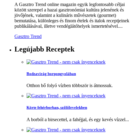
A Gasztro Trend online magazin egyik legfontosabb céljai
között szerepel a hazai gasztronómiai kultúra jelenének és
jövőjének, valamint a kulináris művészetek (gourmet)
bemutatása, különleges és finom ételek és italok receptjeinek
publikálásával, illetve vendéglátóhelyek ismertetésével....
Gasztro Trend
Legújabb
Receptek
Bodzavirág borpongyolában
Otthon bő folyó vízben többször is átmossuk.
Körte fehérborban, szőlőlevelekben
A borból a birsecettel, a fahéjjal, és egy kevés vízzel...