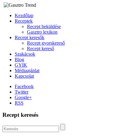
Kezdőlap
Receptek
Recept beküldése
Gasztro lexikon
Recept keresők
Recept gyorskereső
Recept kereső
Szakácsok
Blog
GYIK
Médiaajánlat
Kapcsolat
Facebook
Twitter
Google+
RSS
Recept keresés