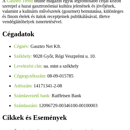
A
Gasztro Trend
online magazin egyik legfontosabb céljai között
szerepel a hazai gasztronómiai kultúra jelenének és jövőjének,
valamint a kulináris művészetek (gourmet) bemutatása, különleges
és finom ételek és italok receptjeinek publikálásával, illetve
vendéglátóhelyek ismertetésével.
Cégadatok
Cégnév:
Gasztro Net Kft.
Székhely:
9028 Győr, Régi Veszprémi u. 10.
Levelezési cím:
ua. mint a székhely
Cégjegyzékszám:
08-09-015785
Adószám:
14171341-2-08
Számlavezető bank:
Raiffeisen Bank
Számlaszám:
12096729-00346100-00100003
Cikkek
és Események