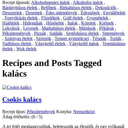
Recept típusok:
Alkoholmentes italok
,
Alkoholos italok
,
Bárányhúsos ételek
,
Befőttek
,
Birkahúsos ételek
,
Dekorációk
,
Desszertek
,
Dzsemek
,
Édes sütemények
,
Édességek
,
Egytálételek
,
Fogyókúrás ételek
,
Főzelékek
,
Grill ételek
,
Gyorsételek
,
Halételek
,
Hidegtálak
,
Húsételek
,
Italok
,
Köretek
,
Krémek
,
Lekvárok
,
Levesek
,
Marhahúsos ételek
,
Mártások
,
Pékáruk
,
Péksütemények
,
Pizzák
,
Saláták
,
Sertéshúsos ételek
,
Sütemények
,
Szárnyas ételek
,
Szörpök
,
Tenger gyümölcsei
,
Tészták
,
Torták
,
Vadhúsos ételek
,
Vágykeltő ételek
,
Vágykeltő italok
,
Vegetáriánus
ételek
,
Wok ételek
Recipes and Posts Tagged
kalács
Csokis kalács
Recept típus:
Péksütemények
Konyha:
Nemzetközi
Átlag értékelés:
(0 / 5)
A tej felét meglangyosítjuk, beletesszük az élesztőt, és egy evőkanál