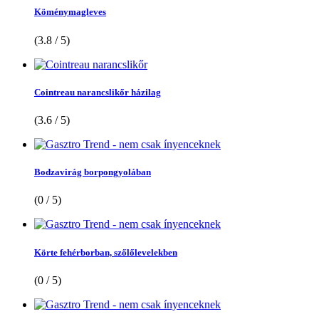
Köménymagleves
(3.8 / 5)
Cointreau narancslikőr házilag
(3.6 / 5)
Bodzavirág borpongyolában
(0 / 5)
Körte fehérborban, szőlőlevelekben
(0 / 5)