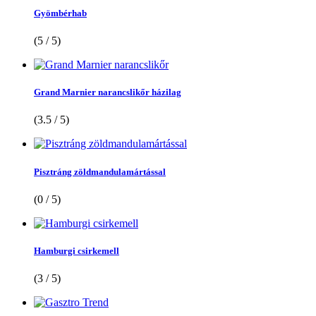
Gyömbérhab
(5 / 5)
Grand Marnier narancslikőr házilag
(3.5 / 5)
Pisztráng zöldmandulamártással
(0 / 5)
Hamburgi csirkemell
(3 / 5)