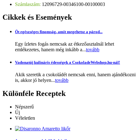
Számlaszám:
12096729-00346100-00100003
Cikkek
és Események
Öt egészséges finomság, amit megehetsz a párod...
Egy ízletes fogás nemcsak az étkezőasztalnál lehet
emlékezetes, hanem még inkább a...
tovább
Vadonatúj kulináris édességek a CsokoladeWebshop.hu-nál!
Akik szeretik a csokoládét nemcsak enni, hanem ajándékozni
is, akkor jó helyen...
tovább
Különféle
Receptek
Népszerű
Új
Véleletlen