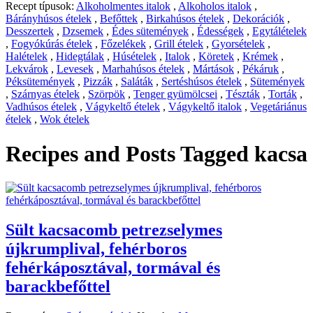
Recept típusok:
Alkoholmentes italok
,
Alkoholos italok
,
Bárányhúsos ételek
,
Befőttek
,
Birkahúsos ételek
,
Dekorációk
,
Desszertek
,
Dzsemek
,
Édes sütemények
,
Édességek
,
Egytálételek
,
Fogyókúrás ételek
,
Főzelékek
,
Grill ételek
,
Gyorsételek
,
Halételek
,
Hidegtálak
,
Húsételek
,
Italok
,
Köretek
,
Krémek
,
Lekvárok
,
Levesek
,
Marhahúsos ételek
,
Mártások
,
Pékáruk
,
Péksütemények
,
Pizzák
,
Saláták
,
Sertéshúsos ételek
,
Sütemények
,
Szárnyas ételek
,
Szörpök
,
Tenger gyümölcsei
,
Tészták
,
Torták
,
Vadhúsos ételek
,
Vágykeltő ételek
,
Vágykeltő italok
,
Vegetáriánus
ételek
,
Wok ételek
Recipes and Posts Tagged
kacsa
Sült kacsacomb petrezselymes
újkrumplival, fehérboros
fehérkáposztával, tormával és
barackbefőttel