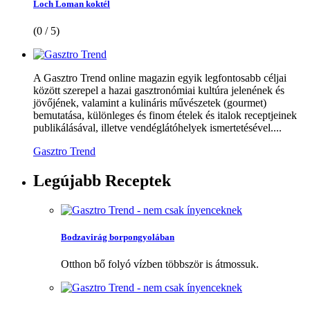
Loch Loman koktél
(0 / 5)
A Gasztro Trend online magazin egyik legfontosabb céljai
között szerepel a hazai gasztronómiai kultúra jelenének és
jövőjének, valamint a kulináris művészetek (gourmet)
bemutatása, különleges és finom ételek és italok receptjeinek
publikálásával, illetve vendéglátóhelyek ismertetésével....
Gasztro Trend
Legújabb
Receptek
Bodzavirág borpongyolában
Otthon bő folyó vízben többször is átmossuk.