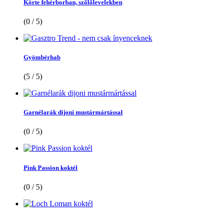
Körte fehérborban, szőlőlevelekben
(0 / 5)
Gyömbérhab
(5 / 5)
Garnélarák dijoni mustármártással
(0 / 5)
Pink Passion koktél
(0 / 5)