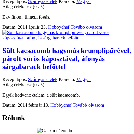
Recept típus:
Szárnyas ételek
Konyha:
Magyar
Átlag értékelés:
(0 / 5)
Egy finom, ünnepi fogás.
Dátum: 2014.április 23.
Hobbychef
Tovább olvasom
Sült kacsacomb hagymás krumplipürével,
párolt vörös káposztával, áfonyás
sárgabarack befőttel
Recept típus:
Szárnyas ételek
Konyha:
Magyar
Átlag értékelés:
(0 / 5)
Egyik kedvenc ételem, a sült kacsacomb.
Dátum: 2014.február 13.
Hobbychef
Tovább olvasom
Rólunk