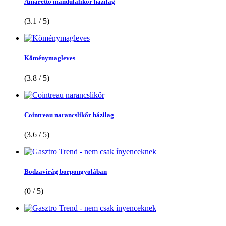
Amaretto mandulalikőr házilag
(3.1 / 5)
Köménymagleves
(3.8 / 5)
Cointreau narancslikőr házilag
(3.6 / 5)
Bodzavirág borpongyolában
(0 / 5)