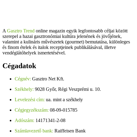
A
Gasztro Trend
online magazin egyik legfontosabb céljai között
szerepel a hazai gasztronómiai kultúra jelenének és jövőjének,
valamint a kulináris művészetek (gourmet) bemutatása, különleges
és finom ételek és italok receptjeinek publikálásával, illetve
vendéglátóhelyek ismertetésével.
Cégadatok
Cégnév:
Gasztro Net Kft.
Székhely:
9028 Győr, Régi Veszprémi u. 10.
Levelezési cím:
ua. mint a székhely
Cégjegyzékszám:
08-09-015785
Adószám:
14171341-2-08
Számlavezető bank:
Raiffeisen Bank