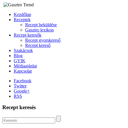
Kezdőlap
Receptek
Recept beküldése
Gasztro lexikon
Recept keresők
Recept gyorskereső
Recept kereső
Szakácsok
Blog
GYIK
Médiaajánlat
Kapcsolat
Facebook
Twitter
Google+
RSS
Recept keresés