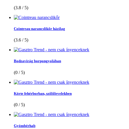
(3.8 / 5)
Cointreau narancslikőr házilag
(3.6 / 5)
Bodzavirág borpongyolában
(0 / 5)
Körte fehérborban, szőlőlevelekben
(0 / 5)
Gyömbérhab