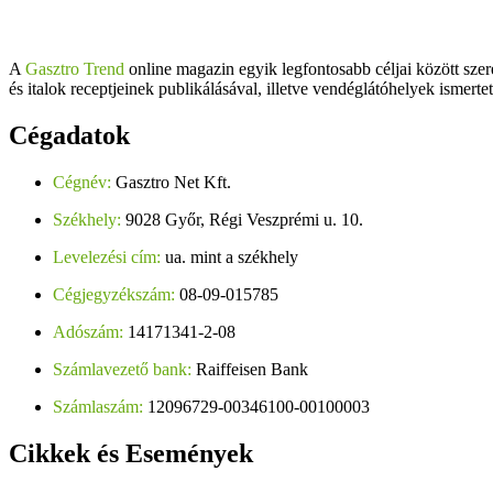
A
Gasztro Trend
online magazin egyik legfontosabb céljai között szer
és italok receptjeinek publikálásával, illetve vendéglátóhelyek ismerte
Cégadatok
Cégnév:
Gasztro Net Kft.
Székhely:
9028 Győr, Régi Veszprémi u. 10.
Levelezési cím:
ua. mint a székhely
Cégjegyzékszám:
08-09-015785
Adószám:
14171341-2-08
Számlavezető bank:
Raiffeisen Bank
Számlaszám:
12096729-00346100-00100003
Cikkek
és Események