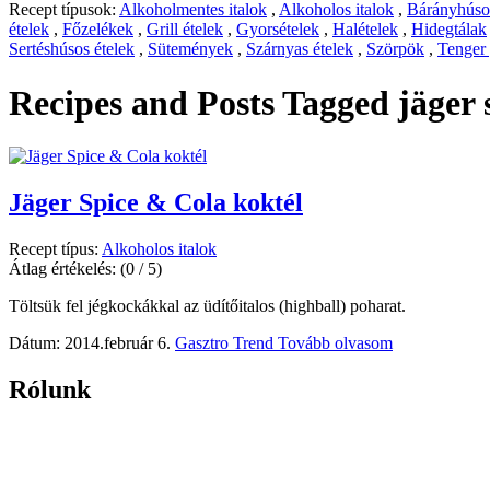
Recept típusok:
Alkoholmentes italok
,
Alkoholos italok
,
Bárányhúsos
ételek
,
Főzelékek
,
Grill ételek
,
Gyorsételek
,
Halételek
,
Hidegtálak
Sertéshúsos ételek
,
Sütemények
,
Szárnyas ételek
,
Szörpök
,
Tenger
Recipes and Posts Tagged
jäger 
Jäger Spice & Cola koktél
Recept típus:
Alkoholos italok
Átlag értékelés:
(0 / 5)
Töltsük fel jégkockákkal az üdítőitalos (highball) poharat.
Dátum: 2014.február 6.
Gasztro Trend
Tovább olvasom
Rólunk