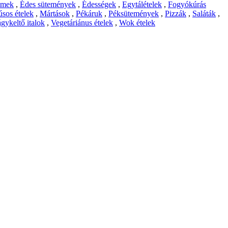
emek
,
Édes sütemények
,
Édességek
,
Egytálételek
,
Fogyókúrás
sos ételek
,
Mártások
,
Pékáruk
,
Péksütemények
,
Pizzák
,
Saláták
,
gykeltő italok
,
Vegetáriánus ételek
,
Wok ételek