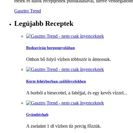
ételek és italok receptjeinek publikálásával, illetve vendéglátóhe
Gasztro Trend
Legújabb
Receptek
Bodzavirág borpongyolában
Otthon bő folyó vízben többször is átmossuk.
Körte fehérborban, szőlőlevelekben
A borból a birsecettel, a fahéjjal, és egy kevés vízzel...
Gyömbérhab
A zselatint 1 dl vízben tíz percig főzzük.