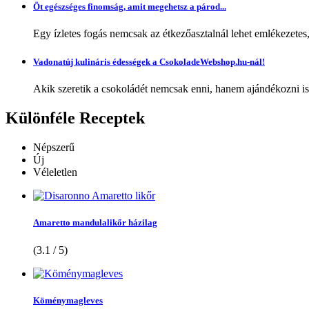
Öt egészséges finomság, amit megehetsz a párod...
Egy ízletes fogás nemcsak az étkezőasztalnál lehet emlékezetes
Vadonatúj kulináris édességek a CsokoladeWebshop.hu-nál!
Akik szeretik a csokoládét nemcsak enni, hanem ajándékozni is,
Különféle
Receptek
Népszerű
Új
Véleletlen
Amaretto mandulalikőr házilag
(3.1 / 5)
Köménymagleves