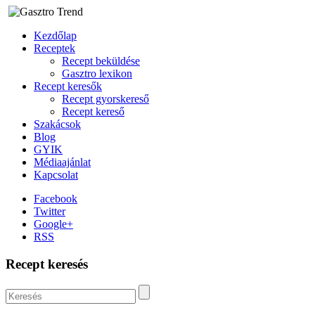
Kezdőlap
Receptek
Recept beküldése
Gasztro lexikon
Recept keresők
Recept gyorskereső
Recept kereső
Szakácsok
Blog
GYIK
Médiaajánlat
Kapcsolat
Facebook
Twitter
Google+
RSS
Recept keresés