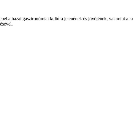
epel a hazai gasztronómiai kultúra jelenének és jövőjének, valamint a 
tésével.