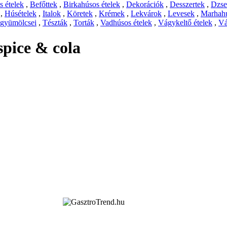
 ételek
,
Befőttek
,
Birkahúsos ételek
,
Dekorációk
,
Desszertek
,
Dzs
,
Húsételek
,
Italok
,
Köretek
,
Krémek
,
Lekvárok
,
Levesek
,
Marhahú
 gyümölcsei
,
Tészták
,
Torták
,
Vadhúsos ételek
,
Vágykeltő ételek
,
Vá
spice & cola