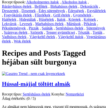
Recept típusok:
Alkoholmentes italok
,
Alkoholos italok
,
Bárányhúsos ételek
,
Befőttek
,
Birkahúsos ételek
,
Dekorációk
,
Desszertek
,
Dzsemek
,
Édes sütemények
,
Édességek
,
Egytálételek
,
Fogyókúrás ételek
,
Főzelékek
,
Grill ételek
,
Gyorsételek
,
Halételek
,
Hidegtálak
,
Húsételek
,
Italok
,
Köretek
,
Krémek
,
Lekvárok
,
Levesek
,
Marhahúsos ételek
,
Mártások
,
Pékáruk
,
Péksütemények
,
Pizzák
,
Saláták
,
Sertéshúsos ételek
,
Sütemények
,
Szárnyas ételek
,
Szörpök
,
Tenger gyümölcsei
,
Tészták
,
Torták
,
Vadhúsos ételek
,
Vágykeltő ételek
,
Vágykeltő italok
,
Vegetáriánus
ételek
,
Wok ételek
Recipes and Posts Tagged
héjában sült burgonya
Hússal-májjal töltött almák
Recept típus:
Sertéshúsos ételek
Konyha:
Nemzetközi
Átlag értékelés:
(0 / 5)
Az almákat nem hámozzuk meg, viszont jól megmossuk, és szárazra