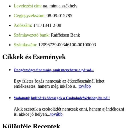
Levelezési cím:
ua. mint a székhely
Cégjegyzékszám:
08-09-015785
Adószám:
14171341-2-08
Számlavezető bank:
Raiffeisen Bank
Számlaszám:
12096729-00346100-00100003
Cikkek
és Események
Öt egészséges finomság, amit megehetsz a párod...
Egy ízletes fogás nemcsak az étkezőasztalnál lehet
emlékezetes, hanem még inkább a...
tovább
Vadonatúj kulináris édességek a CsokoladeWebshop.hu-nál!
Akik szeretik a csokoládét nemcsak enni, hanem ajándékozni
is, akkor jó helyen...
tovább
Különféle
Receptek