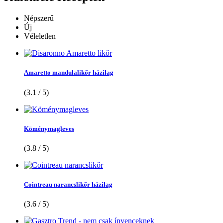
Népszerű
Új
Véleletlen
Amaretto mandulalikőr házilag
(3.1 / 5)
Köménymagleves
(3.8 / 5)
Cointreau narancslikőr házilag
(3.6 / 5)