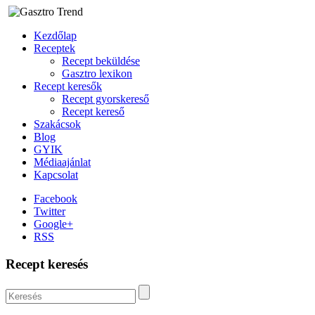
Kezdőlap
Receptek
Recept beküldése
Gasztro lexikon
Recept keresők
Recept gyorskereső
Recept kereső
Szakácsok
Blog
GYIK
Médiaajánlat
Kapcsolat
Facebook
Twitter
Google+
RSS
Recept keresés