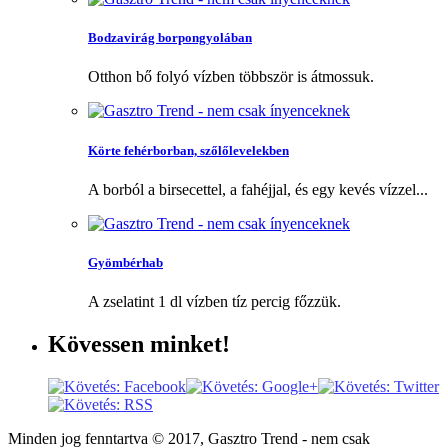
Bodzavirág borpongyolában
Otthon bő folyó vízben többször is átmossuk.
Körte fehérborban, szőlőlevelekben
A borból a birsecettel, a fahéjjal, és egy kevés vízzel...
Gyömbérhab
A zselatint 1 dl vízben tíz percig főzzük.
Kövessen
minket!
Minden jog fenntartva © 2017, Gasztro Trend - nem csak