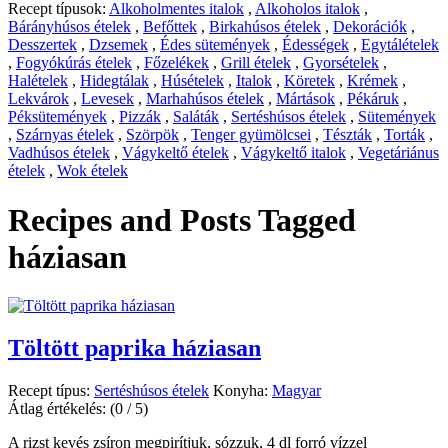
Recept típusok:
Alkoholmentes italok
,
Alkoholos italok
,
Bárányhúsos ételek
,
Befőttek
,
Birkahúsos ételek
,
Dekorációk
,
Desszertek
,
Dzsemek
,
Édes sütemények
,
Édességek
,
Egytálételek
,
Fogyókúrás ételek
,
Főzelékek
,
Grill ételek
,
Gyorsételek
,
Halételek
,
Hidegtálak
,
Húsételek
,
Italok
,
Köretek
,
Krémek
,
Lekvárok
,
Levesek
,
Marhahúsos ételek
,
Mártások
,
Pékáruk
,
Péksütemények
,
Pizzák
,
Saláták
,
Sertéshúsos ételek
,
Sütemények
,
Szárnyas ételek
,
Szörpök
,
Tenger gyümölcsei
,
Tészták
,
Torták
,
Vadhúsos ételek
,
Vágykeltő ételek
,
Vágykeltő italok
,
Vegetáriánus
ételek
,
Wok ételek
Recipes and Posts Tagged
háziasan
Töltött paprika háziasan
Recept típus:
Sertéshúsos ételek
Konyha:
Magyar
Átlag értékelés:
(0 / 5)
A rizst kevés zsíron megpirítjuk, sózzuk, 4 dl forró vízzel