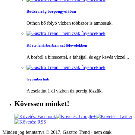
Bodzavirág borpongyolában
Otthon bő folyó vízben többször is átmossuk.
Körte fehérborban, szőlőlevelekben
A borból a birsecettel, a fahéjjal, és egy kevés vízzel...
Gyömbérhab
A zselatint 1 dl vízben tíz percig főzzük.
Kövessen
minket!
Minden jog fenntartva © 2017, Gasztro Trend - nem csak