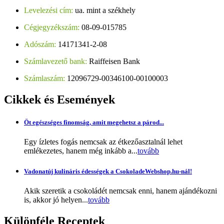
Levelezési cím:
ua. mint a székhely
Cégjegyzékszám:
08-09-015785
Adószám:
14171341-2-08
Számlavezető bank:
Raiffeisen Bank
Számlaszám:
12096729-00346100-00100003
Cikkek
és Események
Öt egészséges finomság, amit megehetsz a párod...
Egy ízletes fogás nemcsak az étkezőasztalnál lehet
emlékezetes, hanem még inkább a...
tovább
Vadonatúj kulináris édességek a CsokoladeWebshop.hu-nál!
Akik szeretik a csokoládét nemcsak enni, hanem ajándékozni
is, akkor jó helyen...
tovább
Különféle
Receptek