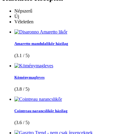
Népszerű
Új
Véleletlen
Amaretto mandulalikőr házilag
(3.1 / 5)
Köménymagleves
(3.8 / 5)
Cointreau narancslikőr házilag
(3.6 / 5)