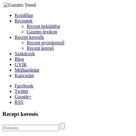
Kezdőlap
Receptek
Recept beküldése
Gasztro lexikon
Recept keresők
Recept gyorskereső
Recept kereső
Szakácsok
Blog
GYIK
Médiaajánlat
Kapcsolat
Facebook
Twitter
Google+
RSS
Recept keresés