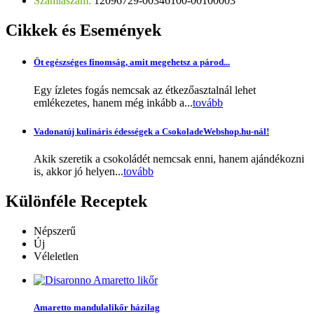
Számlaszám:
12096729-00346100-00100003
Cikkek
és Események
Öt egészséges finomság, amit megehetsz a párod...
Egy ízletes fogás nemcsak az étkezőasztalnál lehet
emlékezetes, hanem még inkább a...
tovább
Vadonatúj kulináris édességek a CsokoladeWebshop.hu-nál!
Akik szeretik a csokoládét nemcsak enni, hanem ajándékozni
is, akkor jó helyen...
tovább
Különféle
Receptek
Népszerű
Új
Véleletlen
Amaretto mandulalikőr házilag