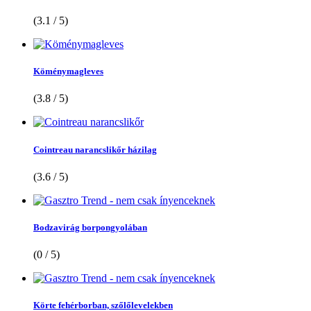
(3.1 / 5)
Köménymagleves
(3.8 / 5)
Cointreau narancslikőr házilag
(3.6 / 5)
Bodzavirág borpongyolában
(0 / 5)
Körte fehérborban, szőlőlevelekben