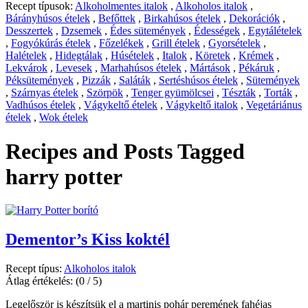
Recept típusok:
Alkoholmentes italok
,
Alkoholos italok
,
Bárányhúsos ételek
,
Befőttek
,
Birkahúsos ételek
,
Dekorációk
,
Desszertek
,
Dzsemek
,
Édes sütemények
,
Édességek
,
Egytálételek
,
Fogyókúrás ételek
,
Főzelékek
,
Grill ételek
,
Gyorsételek
,
Halételek
,
Hidegtálak
,
Húsételek
,
Italok
,
Köretek
,
Krémek
,
Lekvárok
,
Levesek
,
Marhahúsos ételek
,
Mártások
,
Pékáruk
,
Péksütemények
,
Pizzák
,
Saláták
,
Sertéshúsos ételek
,
Sütemények
,
Szárnyas ételek
,
Szörpök
,
Tenger gyümölcsei
,
Tészták
,
Torták
,
Vadhúsos ételek
,
Vágykeltő ételek
,
Vágykeltő italok
,
Vegetáriánus
ételek
,
Wok ételek
Recipes and Posts Tagged
harry potter
Dementor’s Kiss koktél
Recept típus:
Alkoholos italok
Átlag értékelés:
(0 / 5)
Legelőször is készítsük el a martinis pohár peremének fahéjas