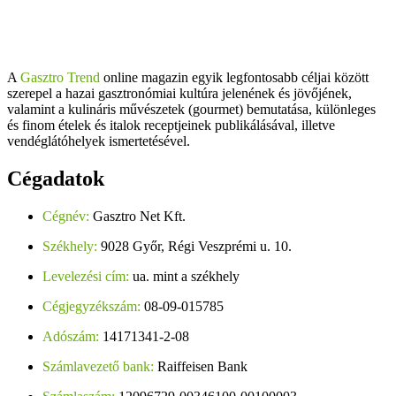
A
Gasztro Trend
online magazin egyik legfontosabb céljai között
szerepel a hazai gasztronómiai kultúra jelenének és jövőjének,
valamint a kulináris művészetek (gourmet) bemutatása, különleges
és finom ételek és italok receptjeinek publikálásával, illetve
vendéglátóhelyek ismertetésével.
Cégadatok
Cégnév:
Gasztro Net Kft.
Székhely:
9028 Győr, Régi Veszprémi u. 10.
Levelezési cím:
ua. mint a székhely
Cégjegyzékszám:
08-09-015785
Adószám:
14171341-2-08
Számlavezető bank:
Raiffeisen Bank