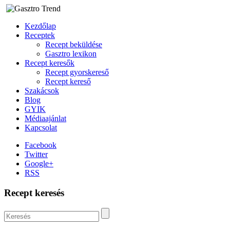
Kezdőlap
Receptek
Recept beküldése
Gasztro lexikon
Recept keresők
Recept gyorskereső
Recept kereső
Szakácsok
Blog
GYIK
Médiaajánlat
Kapcsolat
Facebook
Twitter
Google+
RSS
Recept keresés