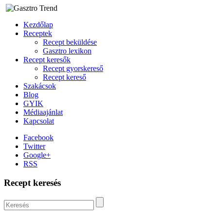
Kezdőlap
Receptek
Recept beküldése
Gasztro lexikon
Recept keresők
Recept gyorskereső
Recept kereső
Szakácsok
Blog
GYIK
Médiaajánlat
Kapcsolat
Facebook
Twitter
Google+
RSS
Recept keresés