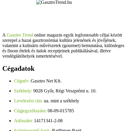
A
Gasztro Trend
online magazin egyik legfontosabb céljai között
szerepel a hazai gasztronómiai kultúra jelenének és jövőjének,
valamint a kulináris művészetek (gourmet) bemutatása, különleges
és finom ételek és italok receptjeinek publikálásával, illetve
vendéglátóhelyek ismertetésével.
Cégadatok
Cégnév:
Gasztro Net Kft.
Székhely:
9028 Győr, Régi Veszprémi u. 10.
Levelezési cím:
ua. mint a székhely
Cégjegyzékszám:
08-09-015785
Adószám:
14171341-2-08
Számlavezető bank:
Raiffeisen Bank