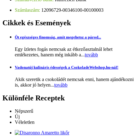
Számlaszám:
12096729-00346100-00100003
Cikkek
és Események
Öt egészséges finomság, amit megehetsz a párod...
Egy ízletes fogás nemcsak az étkezőasztalnál lehet
emlékezetes, hanem még inkább a...
tovább
Vadonatúj kulináris édességek a CsokoladeWebshop.hu-nál!
Akik szeretik a csokoládét nemcsak enni, hanem ajándékozni
is, akkor jó helyen...
tovább
Különféle
Receptek
Népszerű
Új
Véleletlen