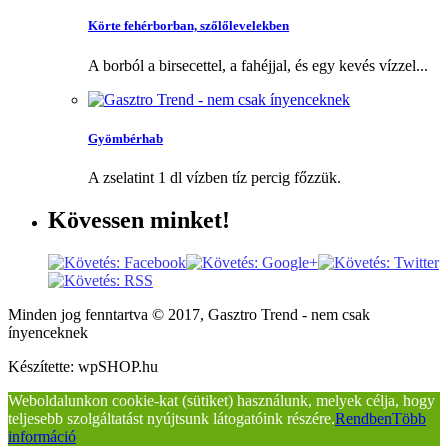
Körte fehérborban, szőlőlevelekben
A borból a birsecettel, a fahéjjal, és egy kevés vízzel...
Gyömbérhab
A zselatint 1 dl vízben tíz percig főzzük.
Kövessen
minket!
Minden jog fenntartva © 2017, Gasztro Trend - nem csak
ínyenceknek
Készítette: wpSHOP.hu
Weboldalunkon cookie-kat (sütiket) használunk, melyek célja, hogy
teljesebb szolgáltatást nyújtsunk látogatóink részére.
Rendben
Több
információ