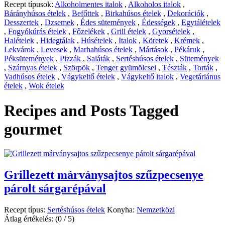
Recept típusok:
Alkoholmentes italok
,
Alkoholos italok
,
Bárányhúsos ételek
,
Befőttek
,
Birkahúsos ételek
,
Dekorációk
,
Desszertek
,
Dzsemek
,
Édes sütemények
,
Édességek
,
Egytálételek
,
Fogyókúrás ételek
,
Főzelékek
,
Grill ételek
,
Gyorsételek
,
Halételek
,
Hidegtálak
,
Húsételek
,
Italok
,
Köretek
,
Krémek
,
Lekvárok
,
Levesek
,
Marhahúsos ételek
,
Mártások
,
Pékáruk
,
Péksütemények
,
Pizzák
,
Saláták
,
Sertéshúsos ételek
,
Sütemények
,
Szárnyas ételek
,
Szörpök
,
Tenger gyümölcsei
,
Tészták
,
Torták
,
Vadhúsos ételek
,
Vágykeltő ételek
,
Vágykeltő italok
,
Vegetáriánus
ételek
,
Wok ételek
Recipes and Posts Tagged
gourmet
Grillezett márványsajtos szűzpecsenye
párolt sárgarépával
Recept típus:
Sertéshúsos ételek
Konyha:
Nemzetközi
Átlag értékelés:
(0 / 5)