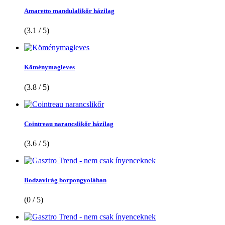
Amaretto mandulalikőr házilag
(3.1 / 5)
Köménymagleves
(3.8 / 5)
Cointreau narancslikőr házilag
(3.6 / 5)
Bodzavirág borpongyolában
(0 / 5)