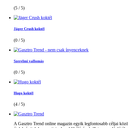
(5 / 5)
Jäger Crush koktél
(0 / 5)
Szerelmi vallomás
(0 / 5)
Hugo koktél
(4 / 5)
A Gasztro Trend online magazin egyik legfontosabb céljai közöt