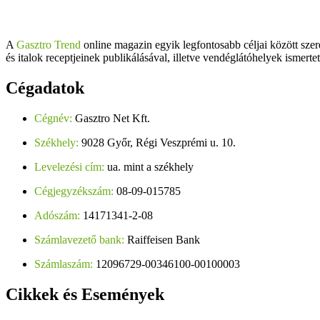
A
Gasztro Trend
online magazin egyik legfontosabb céljai között szer
és italok receptjeinek publikálásával, illetve vendéglátóhelyek ismerte
Cégadatok
Cégnév:
Gasztro Net Kft.
Székhely:
9028 Győr, Régi Veszprémi u. 10.
Levelezési cím:
ua. mint a székhely
Cégjegyzékszám:
08-09-015785
Adószám:
14171341-2-08
Számlavezető bank:
Raiffeisen Bank
Számlaszám:
12096729-00346100-00100003
Cikkek
és Események