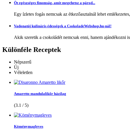
Öt egészséges finomság, amit megehetsz a párod...
Egy ízletes fogás nemcsak az étkezőasztalnál lehet emlékezetes
Vadonatúj kulináris édességek a CsokoladeWebshop.hu-nál!
Akik szeretik a csokoládét nemcsak enni, hanem ajándékozni is,
Különféle
Receptek
Népszerű
Új
Véleletlen
Amaretto mandulalikőr házilag
(3.1 / 5)
Köménymagleves