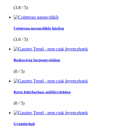
(3.8 / 5)
Cointreau narancslikőr házilag
(3.6 / 5)
Bodzavirág borpongyolában
(0 / 5)
Körte fehérborban, szőlőlevelekben
(0 / 5)
Gyömbérhab