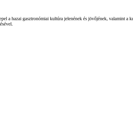
epel a hazai gasztronómiai kultúra jelenének és jövőjének, valamint a 
tésével.