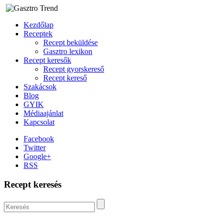
Kezdőlap
Receptek
Recept beküldése
Gasztro lexikon
Recept keresők
Recept gyorskereső
Recept kereső
Szakácsok
Blog
GYIK
Médiaajánlat
Kapcsolat
Facebook
Twitter
Google+
RSS
Recept keresés