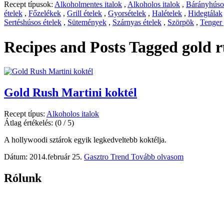
Recept típusok:
Alkoholmentes italok
,
Alkoholos italok
,
Bárányhúsos
ételek
,
Főzelékek
,
Grill ételek
,
Gyorsételek
,
Halételek
,
Hidegtálak
Sertéshúsos ételek
,
Sütemények
,
Szárnyas ételek
,
Szörpök
,
Tenger
Recipes and Posts Tagged
gold 
Gold Rush Martini koktél
Recept típus:
Alkoholos italok
Átlag értékelés:
(0 / 5)
A hollywoodi sztárok egyik legkedveltebb koktélja.
Dátum: 2014.február 25.
Gasztro Trend
Tovább olvasom
Rólunk