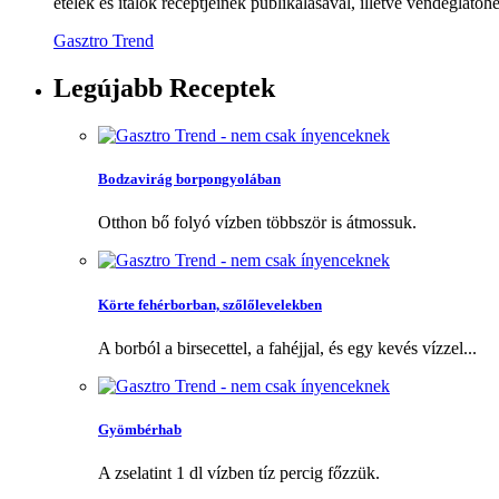
ételek és italok receptjeinek publikálásával, illetve vendéglátóhe
Gasztro Trend
Legújabb
Receptek
Bodzavirág borpongyolában
Otthon bő folyó vízben többször is átmossuk.
Körte fehérborban, szőlőlevelekben
A borból a birsecettel, a fahéjjal, és egy kevés vízzel...
Gyömbérhab
A zselatint 1 dl vízben tíz percig főzzük.