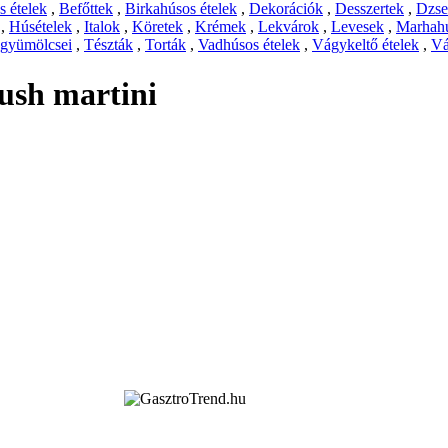
 ételek
,
Befőttek
,
Birkahúsos ételek
,
Dekorációk
,
Desszertek
,
Dzs
,
Húsételek
,
Italok
,
Köretek
,
Krémek
,
Lekvárok
,
Levesek
,
Marhahú
 gyümölcsei
,
Tészták
,
Torták
,
Vadhúsos ételek
,
Vágykeltő ételek
,
Vá
rush martini