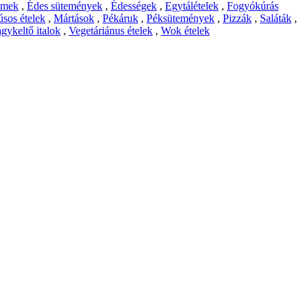
emek
,
Édes sütemények
,
Édességek
,
Egytálételek
,
Fogyókúrás
sos ételek
,
Mártások
,
Pékáruk
,
Péksütemények
,
Pizzák
,
Saláták
,
gykeltő italok
,
Vegetáriánus ételek
,
Wok ételek