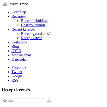
Kezdőlap
Receptek
Recept beküldése
Gasztro lexikon
Recept keresők
Recept gyorskereső
Recept kereső
Szakácsok
Blog
GYIK
Médiaajánlat
Kapcsolat
Facebook
Twitter
Google+
RSS
Recept keresés