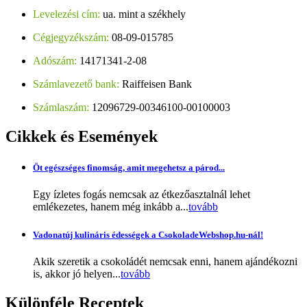
Levelezési cím:
ua. mint a székhely
Cégjegyzékszám:
08-09-015785
Adószám:
14171341-2-08
Számlavezető bank:
Raiffeisen Bank
Számlaszám:
12096729-00346100-00100003
Cikkek
és Események
Öt egészséges finomság, amit megehetsz a párod...
Egy ízletes fogás nemcsak az étkezőasztalnál lehet
emlékezetes, hanem még inkább a...
tovább
Vadonatúj kulináris édességek a CsokoladeWebshop.hu-nál!
Akik szeretik a csokoládét nemcsak enni, hanem ajándékozni
is, akkor jó helyen...
tovább
Különféle
Receptek