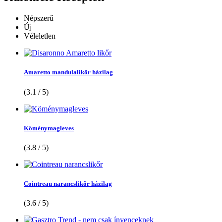
Népszerű
Új
Véleletlen
Amaretto mandulalikőr házilag
(3.1 / 5)
Köménymagleves
(3.8 / 5)
Cointreau narancslikőr házilag
(3.6 / 5)