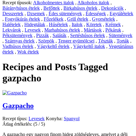
Recept típusok:
Alkoholmentes italok
,
Alkoholos italok
,
Bárányhúsos ételek
,
Befőttek
,
Birkahúsos ételek
,
Dekorációk
,
Desszertek
,
Dzsemek
,
Édes sütemények
,
Édességek
,
Egytálételek
,
Fogyókúrás ételek
,
Főzelékek
,
Grill ételek
,
Gyorsételek
,
Halételek
,
Hidegtálak
,
Húsételek
,
Italok
,
Köretek
,
Krémek
,
Lekvárok
,
Levesek
,
Marhahúsos ételek
,
Mártások
,
Pékáruk
,
Péksütemények
,
Pizzák
,
Saláták
,
Sertéshúsos ételek
,
Sütemények
,
Szárnyas ételek
,
Szörpök
,
Tenger gyümölcsei
,
Tészták
,
Torták
,
Vadhúsos ételek
,
Vágykeltő ételek
,
Vágykeltő italok
,
Vegetáriánus
ételek
,
Wok ételek
Recipes and Posts Tagged
gazpacho
Gazpacho
Recept típus:
Levesek
Konyha:
Spanyol
Átlag értékelés:
(5 / 5)
A gazpacho egy nagyon finom hideg zöldségleves, amelyet a déli