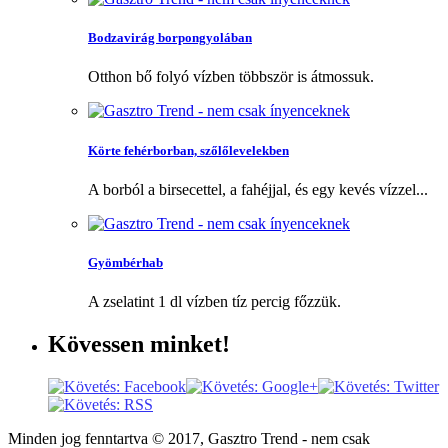
Bodzavirág borpongyolában
Otthon bő folyó vízben többször is átmossuk.
Körte fehérborban, szőlőlevelekben
A borból a birsecettel, a fahéjjal, és egy kevés vízzel...
Gyömbérhab
A zselatint 1 dl vízben tíz percig főzzük.
Kövessen
minket!
Minden jog fenntartva © 2017, Gasztro Trend - nem csak