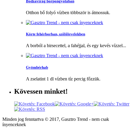
Bodzavirág borpongyolában
Otthon bő folyó vízben többször is átmossuk.
Körte fehérborban, szőlőlevelekben
A borból a birsecettel, a fahéjjal, és egy kevés vízzel...
Gyömbérhab
A zselatint 1 dl vízben tíz percig főzzük.
Kövessen
minket!
Minden jog fenntartva © 2017, Gasztro Trend - nem csak
ínyenceknek