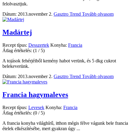
felolvasztjuk.
Dátum: 2013.november 2.
Gasztro Trend
Tovább olvasom
Madártej
Recept típus:
Desszertek
Konyha:
Francia
Átlag értékelés:
(1 / 5)
A tojások fehérjéiből kemény habot verünk, és 5 dkg cukrot
belekeverünk.
Dátum: 2013.november 2.
Gasztro Trend
Tovább olvasom
Francia hagymaleves
Recept típus:
Levesek
Konyha:
Francia
Átlag értékelés:
(0 / 5)
A francia konyha világhírű, itthon mégis félve vágunk bele francia
ételek elkészítésébe, mert gyakran úgy ...