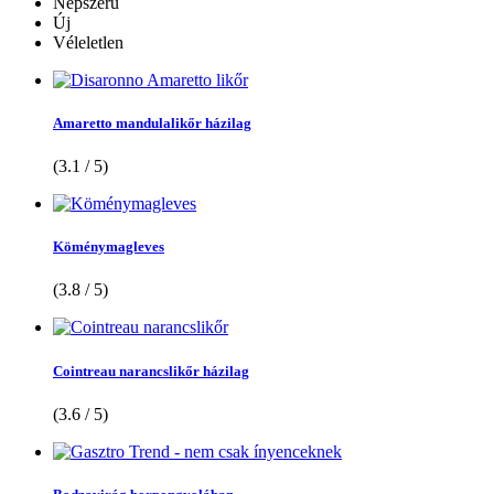
Népszerű
Új
Véleletlen
Amaretto mandulalikőr házilag
(3.1 / 5)
Köménymagleves
(3.8 / 5)
Cointreau narancslikőr házilag
(3.6 / 5)