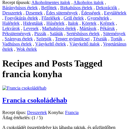
Recept típusok:
Alkoholmentes italok
,
Alkoholos italok
,
Bárányhúsos ételek
,
Befőttek
,
Birkahúsos ételek
,
Dekorációk
,
Desszertek
,
Dzsemek
,
Édes sütemények
,
Édességek
,
Egytálételek
,
Fogyókúrás ételek
,
Főzelékek
,
Grill ételek
,
Gyorsételek
,
Halételek
,
Hidegtálak
,
Húsételek
,
Italok
,
Köretek
,
Krémek
,
Lekvárok
,
Levesek
,
Marhahúsos ételek
,
Mártások
,
Pékáruk
,
Péksütemények
,
Pizzák
,
Saláták
,
Sertéshúsos ételek
,
Sütemények
,
Szárnyas ételek
,
Szörpök
,
Tenger gyümölcsei
,
Tészták
,
Torták
,
Vadhúsos ételek
,
Vágykeltő ételek
,
Vágykeltő italok
,
Vegetáriánus
ételek
,
Wok ételek
Recipes and Posts Tagged
francia konyha
Francia csokoládéhab
Recept típus:
Desszertek
Konyha:
Francia
Átlag értékelés:
(1 / 5)
A csokoládét összetördelve kis lábasba rakjuk, és gőzfürdőben