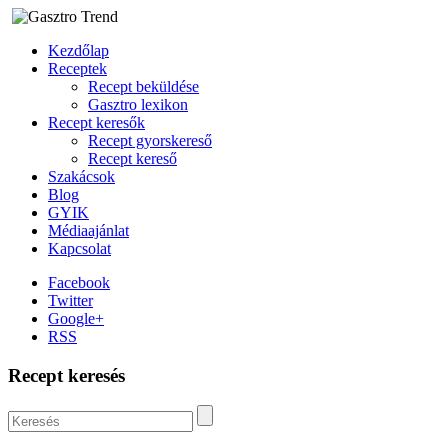
Kezdőlap
Receptek
Recept beküldése
Gasztro lexikon
Recept keresők
Recept gyorskereső
Recept kereső
Szakácsok
Blog
GYIK
Médiaajánlat
Kapcsolat
Facebook
Twitter
Google+
RSS
Recept keresés