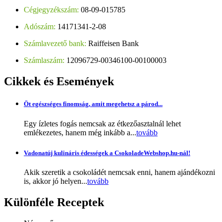
Cégjegyzékszám:
08-09-015785
Adószám:
14171341-2-08
Számlavezető bank:
Raiffeisen Bank
Számlaszám:
12096729-00346100-00100003
Cikkek
és Események
Öt egészséges finomság, amit megehetsz a párod...
Egy ízletes fogás nemcsak az étkezőasztalnál lehet
emlékezetes, hanem még inkább a...
tovább
Vadonatúj kulináris édességek a CsokoladeWebshop.hu-nál!
Akik szeretik a csokoládét nemcsak enni, hanem ajándékozni
is, akkor jó helyen...
tovább
Különféle
Receptek