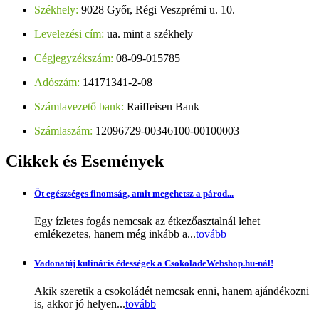
Székhely:
9028 Győr, Régi Veszprémi u. 10.
Levelezési cím:
ua. mint a székhely
Cégjegyzékszám:
08-09-015785
Adószám:
14171341-2-08
Számlavezető bank:
Raiffeisen Bank
Számlaszám:
12096729-00346100-00100003
Cikkek
és Események
Öt egészséges finomság, amit megehetsz a párod...
Egy ízletes fogás nemcsak az étkezőasztalnál lehet
emlékezetes, hanem még inkább a...
tovább
Vadonatúj kulináris édességek a CsokoladeWebshop.hu-nál!
Akik szeretik a csokoládét nemcsak enni, hanem ajándékozni
is, akkor jó helyen...
tovább