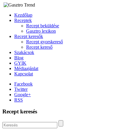
Kezdőlap
Receptek
Recept beküldése
Gasztro lexikon
Recept keresők
Recept gyorskereső
Recept kereső
Szakácsok
Blog
GYIK
Médiaajánlat
Kapcsolat
Facebook
Twitter
Google+
RSS
Recept keresés