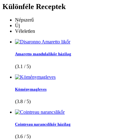
Különféle
Receptek
Népszerű
Új
Véleletlen
Amaretto mandulalikőr házilag
(3.1 / 5)
Köménymagleves
(3.8 / 5)
Cointreau narancslikőr házilag
(3.6 / 5)