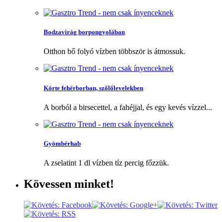
Bodzavirág borpongyolában
Otthon bő folyó vízben többször is átmossuk.
Körte fehérborban, szőlőlevelekben
A borból a birsecettel, a fahéjjal, és egy kevés vízzel...
Gyömbérhab
A zselatint 1 dl vízben tíz percig főzzük.
Kövessen
minket!