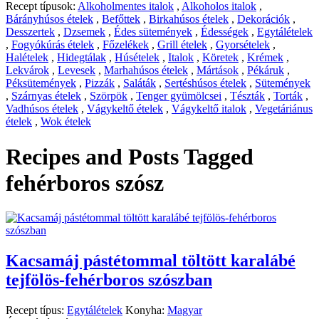
Recept típusok:
Alkoholmentes italok
,
Alkoholos italok
,
Bárányhúsos ételek
,
Befőttek
,
Birkahúsos ételek
,
Dekorációk
,
Desszertek
,
Dzsemek
,
Édes sütemények
,
Édességek
,
Egytálételek
,
Fogyókúrás ételek
,
Főzelékek
,
Grill ételek
,
Gyorsételek
,
Halételek
,
Hidegtálak
,
Húsételek
,
Italok
,
Köretek
,
Krémek
,
Lekvárok
,
Levesek
,
Marhahúsos ételek
,
Mártások
,
Pékáruk
,
Péksütemények
,
Pizzák
,
Saláták
,
Sertéshúsos ételek
,
Sütemények
,
Szárnyas ételek
,
Szörpök
,
Tenger gyümölcsei
,
Tészták
,
Torták
,
Vadhúsos ételek
,
Vágykeltő ételek
,
Vágykeltő italok
,
Vegetáriánus
ételek
,
Wok ételek
Recipes and Posts Tagged
fehérboros szósz
Kacsamáj pástétommal töltött karalábé
tejfölös-fehérboros szószban
Recept típus:
Egytálételek
Konyha:
Magyar