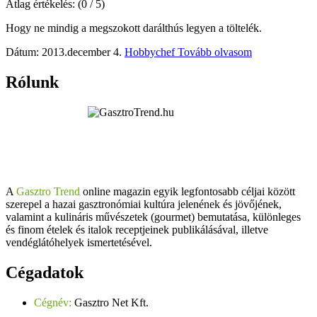
Átlag értékelés:
(0 / 5)
Hogy ne mindig a megszokott darálthús legyen a töltelék.
Dátum: 2013.december 4.
Hobbychef
Tovább olvasom
Rólunk
A
Gasztro Trend
online magazin egyik legfontosabb céljai között
szerepel a hazai gasztronómiai kultúra jelenének és jövőjének,
valamint a kulináris művészetek (gourmet) bemutatása, különleges
és finom ételek és italok receptjeinek publikálásával, illetve
vendéglátóhelyek ismertetésével.
Cégadatok
Cégnév:
Gasztro Net Kft.