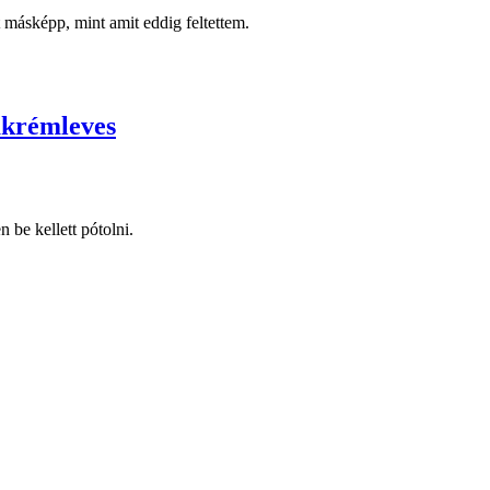
 másképp, mint amit eddig feltettem.
akrémleves
be kellett pótolni.