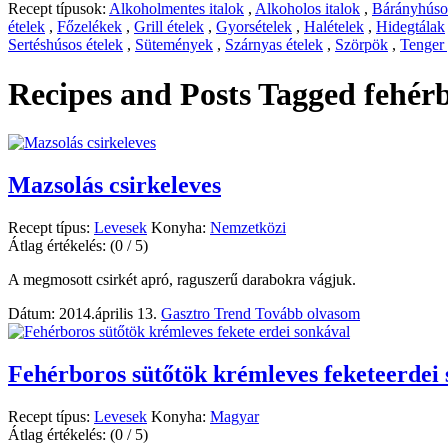
Recept típusok:
Alkoholmentes italok
,
Alkoholos italok
,
Bárányhúsos
ételek
,
Főzelékek
,
Grill ételek
,
Gyorsételek
,
Halételek
,
Hidegtálak
Sertéshúsos ételek
,
Sütemények
,
Szárnyas ételek
,
Szörpök
,
Tenger
Recipes and Posts Tagged
fehérb
Mazsolás csirkeleves
Recept típus:
Levesek
Konyha:
Nemzetközi
Átlag értékelés:
(0 / 5)
A megmosott csirkét apró, raguszerű darabokra vágjuk.
Dátum: 2014.április 13.
Gasztro Trend
Tovább olvasom
Fehérboros sütőtök krémleves feketeerdei
Recept típus:
Levesek
Konyha:
Magyar
Átlag értékelés:
(0 / 5)