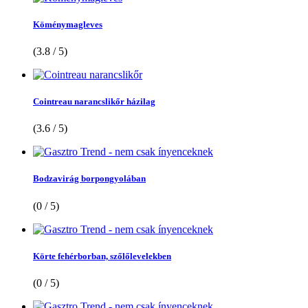
Köménymagleves
(3.8 / 5)
Cointreau narancslikőr házilag
(3.6 / 5)
Bodzavirág borpongyolában
(0 / 5)
Körte fehérborban, szőlőlevelekben
(0 / 5)