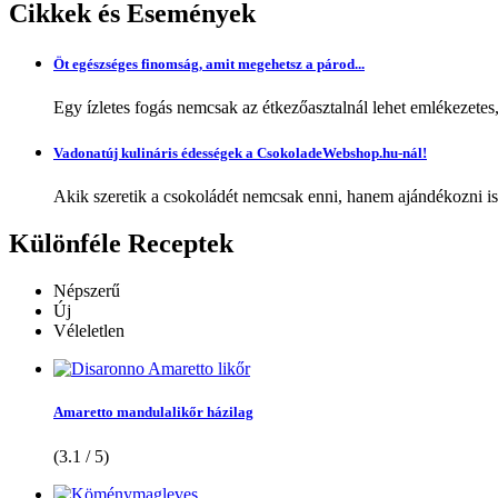
Cikkek
és Események
Öt egészséges finomság, amit megehetsz a párod...
Egy ízletes fogás nemcsak az étkezőasztalnál lehet emlékezetes
Vadonatúj kulináris édességek a CsokoladeWebshop.hu-nál!
Akik szeretik a csokoládét nemcsak enni, hanem ajándékozni is,
Különféle
Receptek
Népszerű
Új
Véleletlen
Amaretto mandulalikőr házilag
(3.1 / 5)