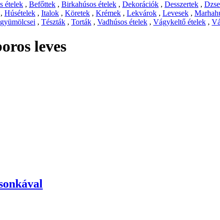
 ételek
,
Befőttek
,
Birkahúsos ételek
,
Dekorációk
,
Desszertek
,
Dzs
,
Húsételek
,
Italok
,
Köretek
,
Krémek
,
Lekvárok
,
Levesek
,
Marhahú
 gyümölcsei
,
Tészták
,
Torták
,
Vadhúsos ételek
,
Vágykeltő ételek
,
Vá
oros leves
 sonkával