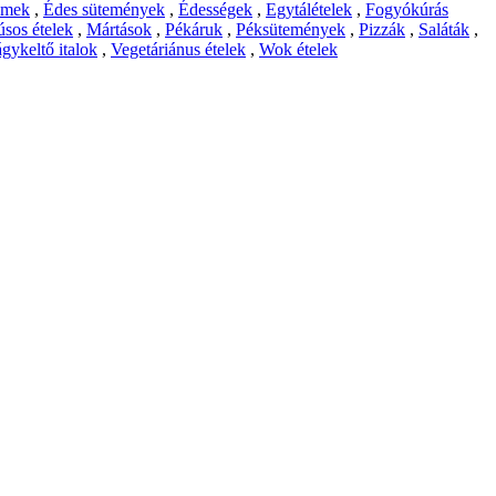
emek
,
Édes sütemények
,
Édességek
,
Egytálételek
,
Fogyókúrás
sos ételek
,
Mártások
,
Pékáruk
,
Péksütemények
,
Pizzák
,
Saláták
,
gykeltő italok
,
Vegetáriánus ételek
,
Wok ételek