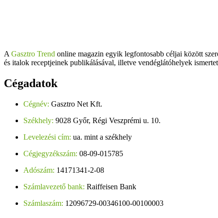
A
Gasztro Trend
online magazin egyik legfontosabb céljai között szer
és italok receptjeinek publikálásával, illetve vendéglátóhelyek ismerte
Cégadatok
Cégnév:
Gasztro Net Kft.
Székhely:
9028 Győr, Régi Veszprémi u. 10.
Levelezési cím:
ua. mint a székhely
Cégjegyzékszám:
08-09-015785
Adószám:
14171341-2-08
Számlavezető bank:
Raiffeisen Bank
Számlaszám:
12096729-00346100-00100003