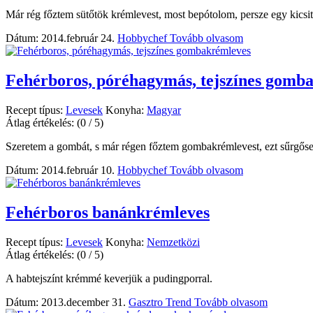
Már rég főztem sütőtök krémlevest, most bepótolom, persze egy kicsit
Dátum: 2014.február 24.
Hobbychef
Tovább olvasom
Fehérboros, póréhagymás, tejszínes gomb
Recept típus:
Levesek
Konyha:
Magyar
Átlag értékelés:
(0 / 5)
Szeretem a gombát, s már régen főztem gombakrémlevest, ezt sűrgősen 
Dátum: 2014.február 10.
Hobbychef
Tovább olvasom
Fehérboros banánkrémleves
Recept típus:
Levesek
Konyha:
Nemzetközi
Átlag értékelés:
(0 / 5)
A habtejszínt krémmé keverjük a pudingporral.
Dátum: 2013.december 31.
Gasztro Trend
Tovább olvasom