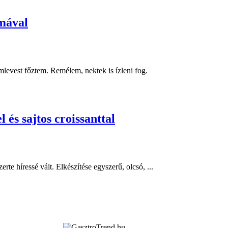
mával
levest főztem. Remélem, nektek is ízleni fog.
és sajtos croissanttal
e híressé vált. Elkészítése egyszerű, olcsó, ...