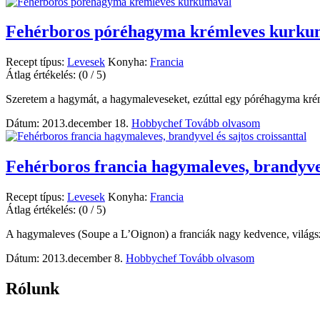
Fehérboros póréhagyma krémleves kurku
Recept típus:
Levesek
Konyha:
Francia
Átlag értékelés:
(0 / 5)
Szeretem a hagymát, a hagymaleveseket, ezúttal egy póréhagyma krém
Dátum: 2013.december 18.
Hobbychef
Tovább olvasom
Fehérboros francia hagymaleves, brandyvel 
Recept típus:
Levesek
Konyha:
Francia
Átlag értékelés:
(0 / 5)
A hagymaleves (Soupe a L’Oignon) a franciák nagy kedvence, világszert
Dátum: 2013.december 8.
Hobbychef
Tovább olvasom
Rólunk