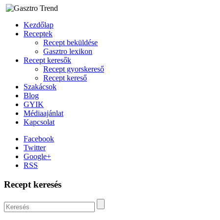
Kezdőlap
Receptek
Recept beküldése
Gasztro lexikon
Recept keresők
Recept gyorskereső
Recept kereső
Szakácsok
Blog
GYIK
Médiaajánlat
Kapcsolat
Facebook
Twitter
Google+
RSS
Recept keresés