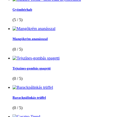
Gyömbérhab
(5 / 5)
Mangókrém ananásszal
(0 / 5)
Tejszínes-gombás spagetti
(0 / 5)
Barackpálinkás trüffel
(0 / 5)