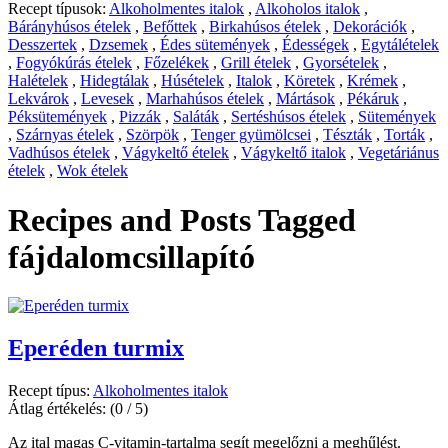
Recept típusok:
Alkoholmentes italok
,
Alkoholos italok
,
Bárányhúsos ételek
,
Befőttek
,
Birkahúsos ételek
,
Dekorációk
,
Desszertek
,
Dzsemek
,
Édes sütemények
,
Édességek
,
Egytálételek
,
Fogyókúrás ételek
,
Főzelékek
,
Grill ételek
,
Gyorsételek
,
Halételek
,
Hidegtálak
,
Húsételek
,
Italok
,
Köretek
,
Krémek
,
Lekvárok
,
Levesek
,
Marhahúsos ételek
,
Mártások
,
Pékáruk
,
Péksütemények
,
Pizzák
,
Saláták
,
Sertéshúsos ételek
,
Sütemények
,
Szárnyas ételek
,
Szörpök
,
Tenger gyümölcsei
,
Tészták
,
Torták
,
Vadhúsos ételek
,
Vágykeltő ételek
,
Vágykeltő italok
,
Vegetáriánus
ételek
,
Wok ételek
Recipes and Posts Tagged
fájdalomcsillapító
Eperéden turmix
Recept típus:
Alkoholmentes italok
Átlag értékelés:
(0 / 5)
Az ital magas C-vitamin-tartalma segít megelőzni a meghűlést.