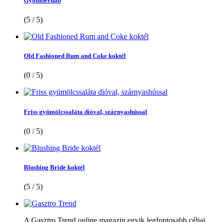
Gyömbérhab
(5 / 5)
Old Fashioned Rum and Coke koktél
(0 / 5)
Friss gyümölcssaláta dióval, szárnyashússal
(0 / 5)
Blushing Bride koktél
(5 / 5)
A Gasztro Trend online magazin egyik legfontosabb céljai