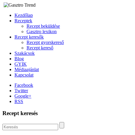
Kezdőlap
Receptek
Recept beküldése
Gasztro lexikon
Recept keresők
Recept gyorskereső
Recept kereső
Szakácsok
Blog
GYIK
Médiaajánlat
Kapcsolat
Facebook
Twitter
Google+
RSS
Recept keresés