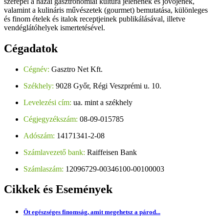
szerepel a hazai gasztronómiai kultúra jelenének és jövőjének,
valamint a kulináris művészetek (gourmet) bemutatása, különleges
és finom ételek és italok receptjeinek publikálásával, illetve
vendéglátóhelyek ismertetésével.
Cégadatok
Cégnév:
Gasztro Net Kft.
Székhely:
9028 Győr, Régi Veszprémi u. 10.
Levelezési cím:
ua. mint a székhely
Cégjegyzékszám:
08-09-015785
Adószám:
14171341-2-08
Számlavezető bank:
Raiffeisen Bank
Számlaszám:
12096729-00346100-00100003
Cikkek
és Események
Öt egészséges finomság, amit megehetsz a párod...