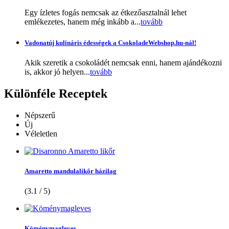
Egy ízletes fogás nemcsak az étkezőasztalnál lehet
emlékezetes, hanem még inkább a...
tovább
Vadonatúj kulináris édességek a CsokoladeWebshop.hu-nál!
Akik szeretik a csokoládét nemcsak enni, hanem ajándékozni
is, akkor jó helyen...
tovább
Különféle
Receptek
Népszerű
Új
Véleletlen
Amaretto mandulalikőr házilag
(3.1 / 5)
Köménymagleves