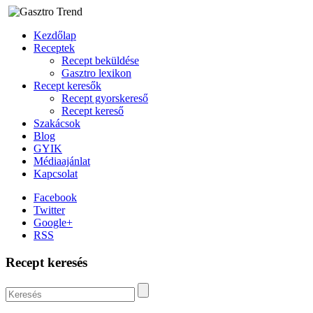
Kezdőlap
Receptek
Recept beküldése
Gasztro lexikon
Recept keresők
Recept gyorskereső
Recept kereső
Szakácsok
Blog
GYIK
Médiaajánlat
Kapcsolat
Facebook
Twitter
Google+
RSS
Recept keresés