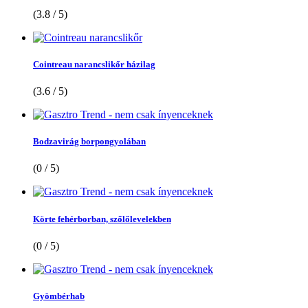
(3.8 / 5)
Cointreau narancslikőr házilag
(3.6 / 5)
Bodzavirág borpongyolában
(0 / 5)
Körte fehérborban, szőlőlevelekben
(0 / 5)
Gyömbérhab