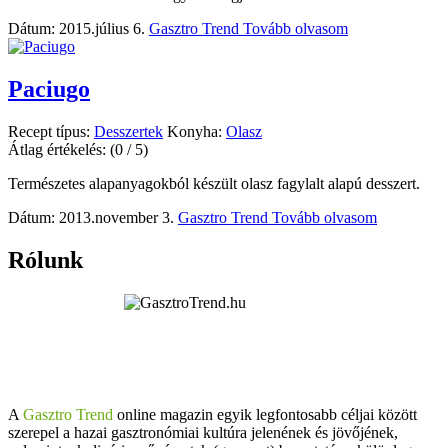
Dátum: 2015.július 6.
Gasztro Trend
Tovább olvasom
Paciugo
Recept típus:
Desszertek
Konyha:
Olasz
Átlag értékelés:
(0 / 5)
Természetes alapanyagokból készült olasz fagylalt alapú desszert.
Dátum: 2013.november 3.
Gasztro Trend
Tovább olvasom
Rólunk
A
Gasztro Trend
online magazin egyik legfontosabb céljai között
szerepel a hazai gasztronómiai kultúra jelenének és jövőjének,