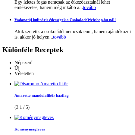
Egy ízletes fogás nemcsak az étkezőasztalnál lehet
emlékezetes, hanem még inkább a...
tovább
Vadonatúj kulináris édességek a CsokoladeWebshop.hu-nál!
Akik szeretik a csokoládét nemcsak enni, hanem ajándékozni
is, akkor jó helyen...
tovább
Különféle
Receptek
Népszerű
Új
Véleletlen
Amaretto mandulalikőr házilag
(3.1 / 5)
Köménymagleves