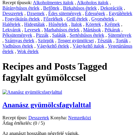
Recept típusok:
Alkoholmentes italok
,
Alkoholos italok
,
Bárányhúsos ételek
,
Befőttek
,
Birkahúsos ételek
,
Dekorációk
,
Desszertek
,
Dzsemek
,
Édes sütemények
,
Édességek
,
Egytálételek
,
Fogyókúrás ételek
,
Főzelékek
,
Grill ételek
,
Gyorsételek
,
Halételek
,
Hidegtálak
,
Húsételek
,
Italok
,
Köretek
,
Krémek
,
Lekvárok
,
Levesek
,
Marhahúsos ételek
,
Mártások
,
Pékáruk
,
Péksütemények
,
Pizzák
,
Saláták
,
Sertéshúsos ételek
,
Sütemények
,
Szárnyas ételek
,
Szörpök
,
Tenger gyümölcsei
,
Tészták
,
Torták
,
Vadhúsos ételek
,
Vágykeltő ételek
,
Vágykeltő italok
,
Vegetáriánus
ételek
,
Wok ételek
Recipes and Posts Tagged
fagylalt gyümölccsel
Ananász gyümölcsfagylalttal
Recept típus:
Desszertek
Konyha:
Nemzetközi
Átlag értékelés:
(0 / 5)
Az ananászt hosszában négyfelé vágjuk.