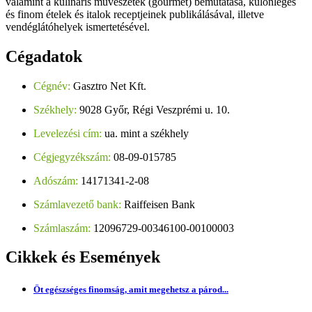
valamint a kulináris művészetek (gourmet) bemutatása, különleges
és finom ételek és italok receptjeinek publikálásával, illetve
vendéglátóhelyek ismertetésével.
Cégadatok
Cégnév:
Gasztro Net Kft.
Székhely:
9028 Győr, Régi Veszprémi u. 10.
Levelezési cím:
ua. mint a székhely
Cégjegyzékszám:
08-09-015785
Adószám:
14171341-2-08
Számlavezető bank:
Raiffeisen Bank
Számlaszám:
12096729-00346100-00100003
Cikkek
és Események
Öt egészséges finomság, amit megehetsz a párod...