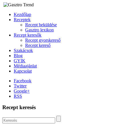
Kezdőlap
Receptek
Recept beküldése
Gasztro lexikon
Recept keresők
Recept gyorskereső
Recept kereső
Szakácsok
Blog
GYIK
Médiaajánlat
Kapcsolat
Facebook
Twitter
Google+
RSS
Recept keresés