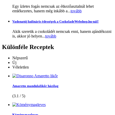
Egy ízletes fogás nemcsak az étkezőasztalnál lehet
emlékezetes, hanem még inkább a...
tovább
Vadonatúj kulináris édességek a CsokoladeWebshop.hu-nál!
Akik szeretik a csokoládét nemcsak enni, hanem ajándékozni
is, akkor jó helyen...
tovább
Különféle
Receptek
Népszerű
Új
Véleletlen
Amaretto mandulalikőr házilag
(3.1 / 5)
Köménymagleves