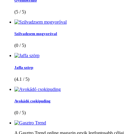
Gyömbérhab
(5 / 5)
Szilvadzsem mogyoróval
(0 / 5)
Jaffa szörp
(4.1 / 5)
Avokádó csokipuding
(0 / 5)
A Gasztro Trend online magazin egyik legfontosabb céljai