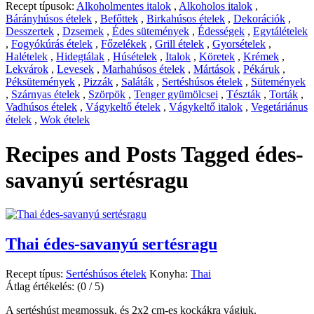
Recept típusok:
Alkoholmentes italok
,
Alkoholos italok
,
Bárányhúsos ételek
,
Befőttek
,
Birkahúsos ételek
,
Dekorációk
,
Desszertek
,
Dzsemek
,
Édes sütemények
,
Édességek
,
Egytálételek
,
Fogyókúrás ételek
,
Főzelékek
,
Grill ételek
,
Gyorsételek
,
Halételek
,
Hidegtálak
,
Húsételek
,
Italok
,
Köretek
,
Krémek
,
Lekvárok
,
Levesek
,
Marhahúsos ételek
,
Mártások
,
Pékáruk
,
Péksütemények
,
Pizzák
,
Saláták
,
Sertéshúsos ételek
,
Sütemények
,
Szárnyas ételek
,
Szörpök
,
Tenger gyümölcsei
,
Tészták
,
Torták
,
Vadhúsos ételek
,
Vágykeltő ételek
,
Vágykeltő italok
,
Vegetáriánus
ételek
,
Wok ételek
Recipes and Posts Tagged
édes-
savanyú sertésragu
Thai édes-savanyú sertésragu
Recept típus:
Sertéshúsos ételek
Konyha:
Thai
Átlag értékelés:
(0 / 5)
A sertéshúst megmossuk, és 2x2 cm-es kockákra vágjuk.