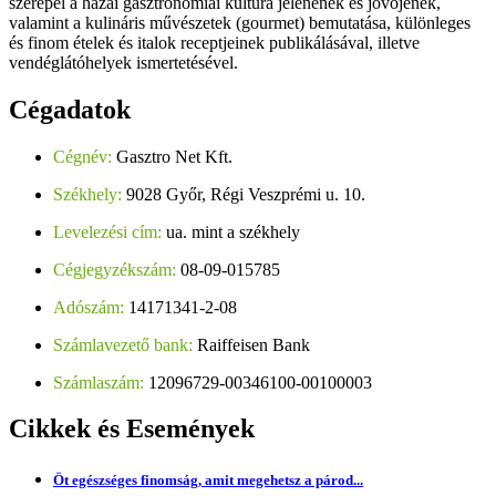
szerepel a hazai gasztronómiai kultúra jelenének és jövőjének,
valamint a kulináris művészetek (gourmet) bemutatása, különleges
és finom ételek és italok receptjeinek publikálásával, illetve
vendéglátóhelyek ismertetésével.
Cégadatok
Cégnév:
Gasztro Net Kft.
Székhely:
9028 Győr, Régi Veszprémi u. 10.
Levelezési cím:
ua. mint a székhely
Cégjegyzékszám:
08-09-015785
Adószám:
14171341-2-08
Számlavezető bank:
Raiffeisen Bank
Számlaszám:
12096729-00346100-00100003
Cikkek
és Események
Öt egészséges finomság, amit megehetsz a párod...