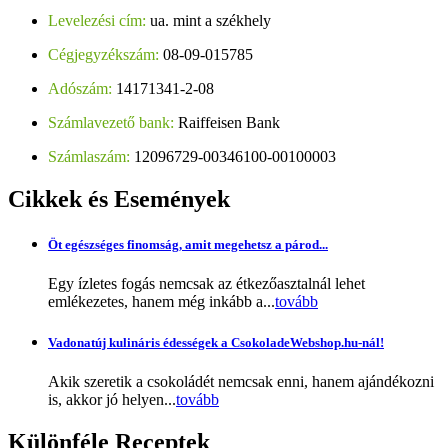
Levelezési cím:
ua. mint a székhely
Cégjegyzékszám:
08-09-015785
Adószám:
14171341-2-08
Számlavezető bank:
Raiffeisen Bank
Számlaszám:
12096729-00346100-00100003
Cikkek
és Események
Öt egészséges finomság, amit megehetsz a párod...
Egy ízletes fogás nemcsak az étkezőasztalnál lehet
emlékezetes, hanem még inkább a...
tovább
Vadonatúj kulináris édességek a CsokoladeWebshop.hu-nál!
Akik szeretik a csokoládét nemcsak enni, hanem ajándékozni
is, akkor jó helyen...
tovább
Különféle
Receptek