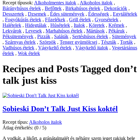
Recept típusok:
Alkoholmentes italok
,
Alkoholos italok
,
Bárányhúsos ételek
,
Befőttek
,
Birkahúsos ételek
,
Dekorációk
,
Desszertek
,
Dzsemek
,
Édes sütemények
,
Édességek
,
Egytálételek
,
Fogyókúrás ételek
,
Főzelékek
,
Grill ételek
,
Gyorsételek
,
Halételek
,
Hidegtálak
,
Húsételek
,
Italok
,
Köretek
,
Krémek
,
Lekvárok
,
Levesek
,
Marhahúsos ételek
,
Mártások
,
Pékáruk
,
Péksütemények
,
Pizzák
,
Saláták
,
Sertéshúsos ételek
,
Sütemények
,
Szárnyas ételek
,
Szörpök
,
Tenger gyümölcsei
,
Tészták
,
Torták
,
Vadhúsos ételek
,
Vágykeltő ételek
,
Vágykeltő italok
,
Vegetáriánus
ételek
,
Wok ételek
Recipes and Posts Tagged
don’t
talk just kiss
Sobieski Don’t Talk Just Kiss koktél
Recept típus:
Alkoholos italok
Átlag értékelés:
(0 / 5)
A vodkát, a likőrt, a gránátalmalét és néhány szem jeget rakjuk bele