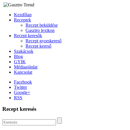
Kezdőlap
Receptek
Recept beküldése
Gasztro lexikon
Recept keresők
Recept gyorskereső
Recept kereső
Szakácsok
Blog
GYIK
Médiaajánlat
Kapcsolat
Facebook
Twitter
Google+
RSS
Recept keresés