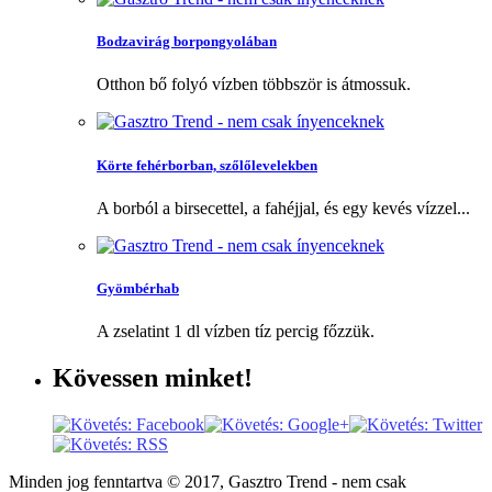
Bodzavirág borpongyolában
Otthon bő folyó vízben többször is átmossuk.
Körte fehérborban, szőlőlevelekben
A borból a birsecettel, a fahéjjal, és egy kevés vízzel...
Gyömbérhab
A zselatint 1 dl vízben tíz percig főzzük.
Kövessen
minket!
Minden jog fenntartva © 2017, Gasztro Trend - nem csak