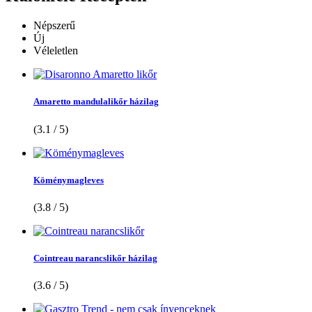
Népszerű
Új
Véleletlen
Amaretto mandulalikőr házilag
(3.1 / 5)
Köménymagleves
(3.8 / 5)
Cointreau narancslikőr házilag
(3.6 / 5)