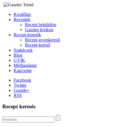
Kezdőlap
Receptek
Recept beküldése
Gasztro lexikon
Recept keresők
Recept gyorskereső
Recept kereső
Szakácsok
Blog
GYIK
Médiaajánlat
Kapcsolat
Facebook
Twitter
Google+
RSS
Recept keresés