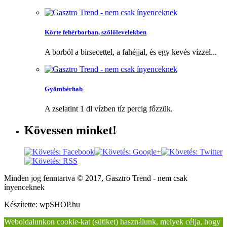
Körte fehérborban, szőlőlevelekben
A borból a birsecettel, a fahéjjal, és egy kevés vízzel...
Gyömbérhab
A zselatint 1 dl vízben tíz percig főzzük.
Kövessen
minket!
Minden jog fenntartva © 2017, Gasztro Trend - nem csak
ínyenceknek
Készítette: wpSHOP.hu
Weboldalunkon cookie-kat (sütiket) használunk, melyek célja, hogy