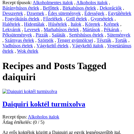
Recept típusok:
Alkoholmentes italok
,
Alkoholos italok
,
Bárányhúsos ételek
,
Befőttek
,
Birkahúsos ételek
,
Dekorációk
,
Desszertek
,
Dzsemek
,
Édes sütemények
,
Édességek
,
Egytálételek
,
Fogyókúrás ételek
,
Főzelékek
,
Grill ételek
,
Gyorsételek
,
Halételek
,
Hidegtálak
,
Húsételek
,
Italok
,
Köretek
,
Krémek
,
Lekvárok
,
Levesek
,
Marhahúsos ételek
,
Mártások
,
Pékáruk
,
Péksütemények
,
Pizzák
,
Saláták
,
Sertéshúsos ételek
,
Sütemények
,
Szárnyas ételek
,
Szörpök
,
Tenger gyümölcsei
,
Tészták
,
Torták
,
Vadhúsos ételek
,
Vágykeltő ételek
,
Vágykeltő italok
,
Vegetáriánus
ételek
,
Wok ételek
Recipes and Posts Tagged
daiquiri
Daiquiri koktél turmixolva
Recept típus:
Alkoholos italok
Átlag értékelés:
(0 / 5)
Az erős koktélok között a Daiquiri az egyik legnépszerűbb ital.