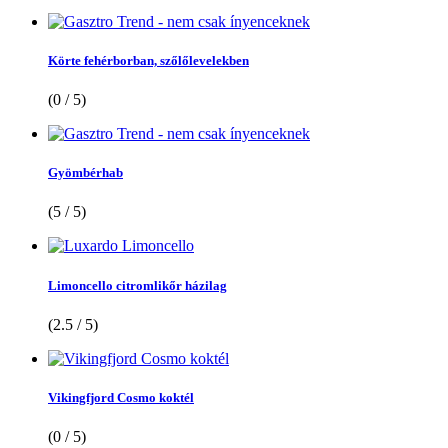
Körte fehérborban, szőlőlevelekben
(0 / 5)
Gyömbérhab
(5 / 5)
Limoncello citromlikőr házilag
(2.5 / 5)
Vikingfjord Cosmo koktél
(0 / 5)