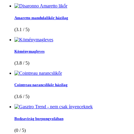
Amaretto mandulalikőr házilag
(3.1 / 5)
Köménymagleves
(3.8 / 5)
Cointreau narancslikőr házilag
(3.6 / 5)
Bodzavirág borpongyolában
(0 / 5)