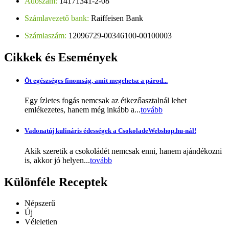
Adószám:
14171341-2-08
Számlavezető bank:
Raiffeisen Bank
Számlaszám:
12096729-00346100-00100003
Cikkek
és Események
Öt egészséges finomság, amit megehetsz a párod...
Egy ízletes fogás nemcsak az étkezőasztalnál lehet
emlékezetes, hanem még inkább a...
tovább
Vadonatúj kulináris édességek a CsokoladeWebshop.hu-nál!
Akik szeretik a csokoládét nemcsak enni, hanem ajándékozni
is, akkor jó helyen...
tovább
Különféle
Receptek
Népszerű
Új
Véleletlen