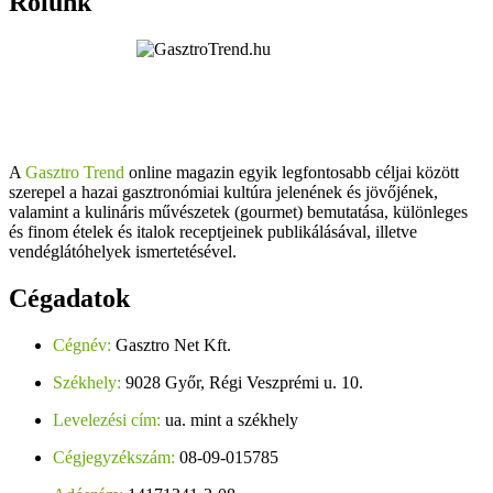
Rólunk
A
Gasztro Trend
online magazin egyik legfontosabb céljai között
szerepel a hazai gasztronómiai kultúra jelenének és jövőjének,
valamint a kulináris művészetek (gourmet) bemutatása, különleges
és finom ételek és italok receptjeinek publikálásával, illetve
vendéglátóhelyek ismertetésével.
Cégadatok
Cégnév:
Gasztro Net Kft.
Székhely:
9028 Győr, Régi Veszprémi u. 10.
Levelezési cím:
ua. mint a székhely
Cégjegyzékszám:
08-09-015785