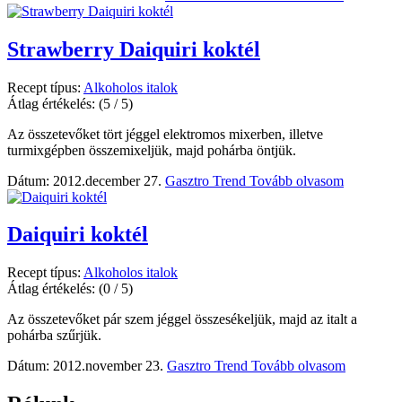
Strawberry Daiquiri koktél
Recept típus:
Alkoholos italok
Átlag értékelés:
(5 / 5)
Az összetevőket tört jéggel elektromos mixerben, illetve
turmixgépben összemixeljük, majd pohárba öntjük.
Dátum: 2012.december 27.
Gasztro Trend
Tovább olvasom
Daiquiri koktél
Recept típus:
Alkoholos italok
Átlag értékelés:
(0 / 5)
Az összetevőket pár szem jéggel összesékeljük, majd az italt a
pohárba szűrjük.
Dátum: 2012.november 23.
Gasztro Trend
Tovább olvasom