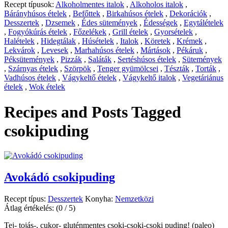
Recept típusok:
Alkoholmentes italok
,
Alkoholos italok
,
Bárányhúsos ételek
,
Befőttek
,
Birkahúsos ételek
,
Dekorációk
,
Desszertek
,
Dzsemek
,
Édes sütemények
,
Édességek
,
Egytálételek
,
Fogyókúrás ételek
,
Főzelékek
,
Grill ételek
,
Gyorsételek
,
Halételek
,
Hidegtálak
,
Húsételek
,
Italok
,
Köretek
,
Krémek
,
Lekvárok
,
Levesek
,
Marhahúsos ételek
,
Mártások
,
Pékáruk
,
Péksütemények
,
Pizzák
,
Saláták
,
Sertéshúsos ételek
,
Sütemények
,
Szárnyas ételek
,
Szörpök
,
Tenger gyümölcsei
,
Tészták
,
Torták
,
Vadhúsos ételek
,
Vágykeltő ételek
,
Vágykeltő italok
,
Vegetáriánus
ételek
,
Wok ételek
Recipes and Posts Tagged
csokipuding
Avokádó csokipuding
Recept típus:
Desszertek
Konyha:
Nemzetközi
Átlag értékelés:
(0 / 5)
Tej- tojás-, cukor- gluténmentes csoki-csoki-csoki puding! (paleo)