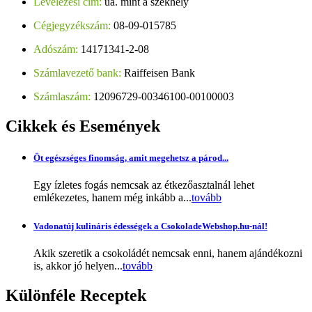
Levelezési cím:
ua. mint a székhely
Cégjegyzékszám:
08-09-015785
Adószám:
14171341-2-08
Számlavezető bank:
Raiffeisen Bank
Számlaszám:
12096729-00346100-00100003
Cikkek
és Események
Öt egészséges finomság, amit megehetsz a párod...
Egy ízletes fogás nemcsak az étkezőasztalnál lehet
emlékezetes, hanem még inkább a...
tovább
Vadonatúj kulináris édességek a CsokoladeWebshop.hu-nál!
Akik szeretik a csokoládét nemcsak enni, hanem ajándékozni
is, akkor jó helyen...
tovább
Különféle
Receptek