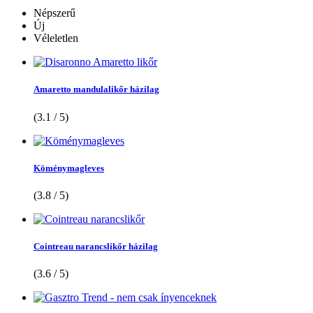
Népszerű
Új
Véleletlen
Amaretto mandulalikőr házilag
(3.1 / 5)
Köménymagleves
(3.8 / 5)
Cointreau narancslikőr házilag
(3.6 / 5)