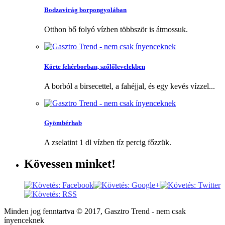
Bodzavirág borpongyolában
Otthon bő folyó vízben többször is átmossuk.
Körte fehérborban, szőlőlevelekben
A borból a birsecettel, a fahéjjal, és egy kevés vízzel...
Gyömbérhab
A zselatint 1 dl vízben tíz percig főzzük.
Kövessen
minket!
Minden jog fenntartva © 2017, Gasztro Trend - nem csak
ínyenceknek