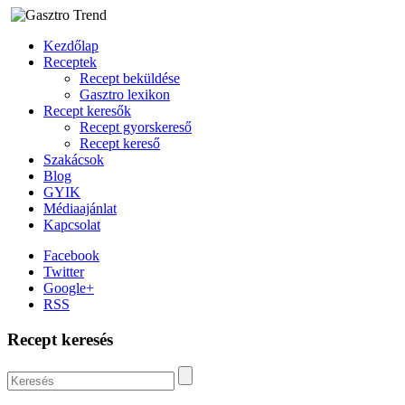
Kezdőlap
Receptek
Recept beküldése
Gasztro lexikon
Recept keresők
Recept gyorskereső
Recept kereső
Szakácsok
Blog
GYIK
Médiaajánlat
Kapcsolat
Facebook
Twitter
Google+
RSS
Recept keresés