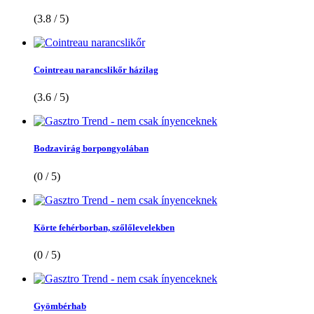
(3.8 / 5)
Cointreau narancslikőr házilag
(3.6 / 5)
Bodzavirág borpongyolában
(0 / 5)
Körte fehérborban, szőlőlevelekben
(0 / 5)
Gyömbérhab