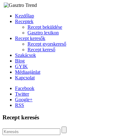
Kezdőlap
Receptek
Recept beküldése
Gasztro lexikon
Recept keresők
Recept gyorskereső
Recept kereső
Szakácsok
Blog
GYIK
Médiaajánlat
Kapcsolat
Facebook
Twitter
Google+
RSS
Recept keresés