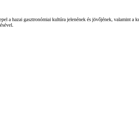
epel a hazai gasztronómiai kultúra jelenének és jövőjének, valamint a 
tésével.