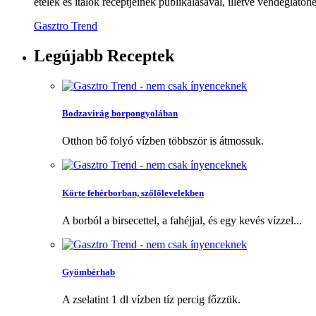
ételek és italok receptjeinek publikálásával, illetve vendéglátóhe
Gasztro Trend
Legújabb
Receptek
Bodzavirág borpongyolában
Otthon bő folyó vízben többször is átmossuk.
Körte fehérborban, szőlőlevelekben
A borból a birsecettel, a fahéjjal, és egy kevés vízzel...
Gyömbérhab
A zselatint 1 dl vízben tíz percig főzzük.