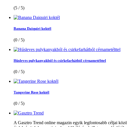
(5 / 5)
Banana Daiquiri koktél
(0 / 5)
Húsleves pulykanyakból és csirkefarhátból cérnametélttel
(0 / 5)
Tangerine Rose koktél
(0 / 5)
A Gasztro Trend online magazin egyik legfontosabb céljai közöt