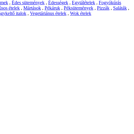
emek
,
Édes sütemények
,
Édességek
,
Egytálételek
,
Fogyókúrás
sos ételek
,
Mártások
,
Pékáruk
,
Péksütemények
,
Pizzák
,
Saláták
,
gykeltő italok
,
Vegetáriánus ételek
,
Wok ételek