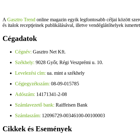
A
Gasztro Trend
online magazin egyik legfontosabb céljai között szer
és italok receptjeinek publikálásával, illetve vendéglátóhelyek ismerte
Cégadatok
Cégnév:
Gasztro Net Kft.
Székhely:
9028 Győr, Régi Veszprémi u. 10.
Levelezési cím:
ua. mint a székhely
Cégjegyzékszám:
08-09-015785
Adószám:
14171341-2-08
Számlavezető bank:
Raiffeisen Bank
Számlaszám:
12096729-00346100-00100003
Cikkek
és Események