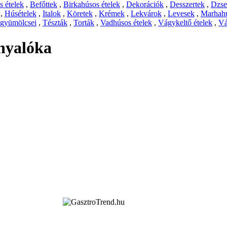
 ételek
,
Befőttek
,
Birkahúsos ételek
,
Dekorációk
,
Desszertek
,
Dzs
,
Húsételek
,
Italok
,
Köretek
,
Krémek
,
Lekvárok
,
Levesek
,
Marhahú
 gyümölcsei
,
Tészták
,
Torták
,
Vadhúsos ételek
,
Vágykeltő ételek
,
Vá
 nyalóka