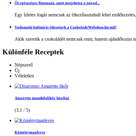
Öt egészséges finomság, amit megehetsz a párod...
Egy ízletes fogás nemcsak az étkezőasztalnál lehet emlékezetes
Vadonatúj kulináris édességek a CsokoladeWebshop.hu-nál!
Akik szeretik a csokoládét nemcsak enni, hanem ajándékozni is,
Különféle
Receptek
Népszerű
Új
Véleletlen
Amaretto mandulalikőr házilag
(3.1 / 5)
Köménymagleves