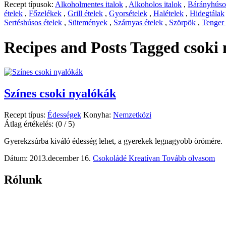
Recept típusok:
Alkoholmentes italok
,
Alkoholos italok
,
Bárányhúsos
ételek
,
Főzelékek
,
Grill ételek
,
Gyorsételek
,
Halételek
,
Hidegtálak
Sertéshúsos ételek
,
Sütemények
,
Szárnyas ételek
,
Szörpök
,
Tenger
Recipes and Posts Tagged
csoki
Színes csoki nyalókák
Recept típus:
Édességek
Konyha:
Nemzetközi
Átlag értékelés:
(0 / 5)
Gyerekzsúrba kiváló édesség lehet, a gyerekek legnagyobb örömére.
Dátum: 2013.december 16.
Csokoládé Kreatívan
Tovább olvasom
Rólunk