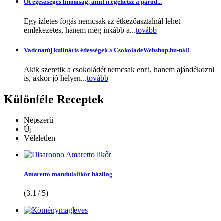
Öt egészséges finomság, amit megehetsz a párod...
Egy ízletes fogás nemcsak az étkezőasztalnál lehet
emlékezetes, hanem még inkább a...
tovább
Vadonatúj kulináris édességek a CsokoladeWebshop.hu-nál!
Akik szeretik a csokoládét nemcsak enni, hanem ajándékozni
is, akkor jó helyen...
tovább
Különféle
Receptek
Népszerű
Új
Véleletlen
Amaretto mandulalikőr házilag
(3.1 / 5)