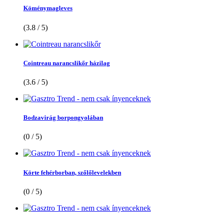
Köménymagleves
(3.8 / 5)
Cointreau narancslikőr házilag
(3.6 / 5)
Bodzavirág borpongyolában
(0 / 5)
Körte fehérborban, szőlőlevelekben
(0 / 5)