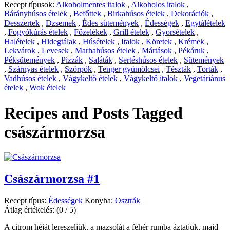
Recept típusok:
Alkoholmentes italok
,
Alkoholos italok
,
Bárányhúsos ételek
,
Befőttek
,
Birkahúsos ételek
,
Dekorációk
,
Desszertek
,
Dzsemek
,
Édes sütemények
,
Édességek
,
Egytálételek
,
Fogyókúrás ételek
,
Főzelékek
,
Grill ételek
,
Gyorsételek
,
Halételek
,
Hidegtálak
,
Húsételek
,
Italok
,
Köretek
,
Krémek
,
Lekvárok
,
Levesek
,
Marhahúsos ételek
,
Mártások
,
Pékáruk
,
Péksütemények
,
Pizzák
,
Saláták
,
Sertéshúsos ételek
,
Sütemények
,
Szárnyas ételek
,
Szörpök
,
Tenger gyümölcsei
,
Tészták
,
Torták
,
Vadhúsos ételek
,
Vágykeltő ételek
,
Vágykeltő italok
,
Vegetáriánus
ételek
,
Wok ételek
Recipes and Posts Tagged
császármorzsa
Császármorzsa #1
Recept típus:
Édességek
Konyha:
Osztrák
Átlag értékelés:
(0 / 5)
A citrom héját lereszeljük, a mazsolát a fehér rumba áztatjuk, majd