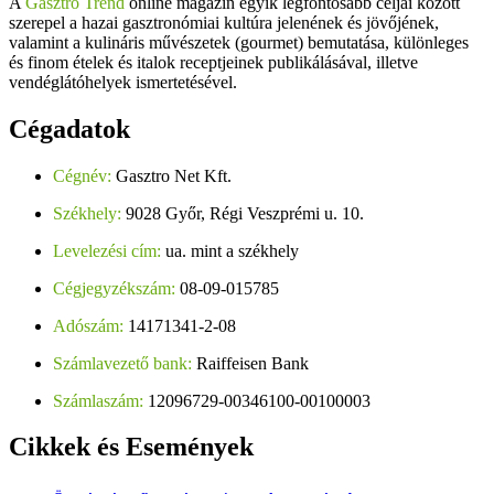
A
Gasztro Trend
online magazin egyik legfontosabb céljai között
szerepel a hazai gasztronómiai kultúra jelenének és jövőjének,
valamint a kulináris művészetek (gourmet) bemutatása, különleges
és finom ételek és italok receptjeinek publikálásával, illetve
vendéglátóhelyek ismertetésével.
Cégadatok
Cégnév:
Gasztro Net Kft.
Székhely:
9028 Győr, Régi Veszprémi u. 10.
Levelezési cím:
ua. mint a székhely
Cégjegyzékszám:
08-09-015785
Adószám:
14171341-2-08
Számlavezető bank:
Raiffeisen Bank
Számlaszám:
12096729-00346100-00100003
Cikkek
és Események