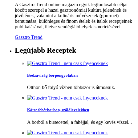
A Gasztro Trend online magazin egyik legfontosabb céljai
között szerepel a hazai gasztronómiai kultúra jelenének és
jövőjének, valamint a kulináris művészetek (gourmet)
bemutatása, különleges és finom ételek és italok receptjeinek
publikálásával, illetve vendéglátóhelyek ismertetésével....
Gasztro Trend
Legújabb
Receptek
Bodzavirág borpongyolában
Otthon bő folyó vízben többször is átmossuk.
Körte fehérborban, szőlőlevelekben
A borból a birsecettel, a fahéjjal, és egy kevés vízzel...