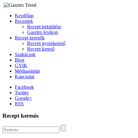
Kezdőlap
Receptek
Recept beküldése
Gasztro lexikon
Recept keresők
Recept gyorskereső
Recept kereső
Szakácsok
Blog
GYIK
Médiaajánlat
Kapcsolat
Facebook
Twitter
Google+
RSS
Recept keresés