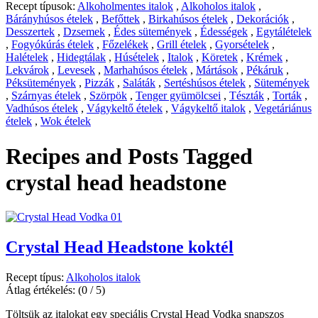
Recept típusok:
Alkoholmentes italok
,
Alkoholos italok
,
Bárányhúsos ételek
,
Befőttek
,
Birkahúsos ételek
,
Dekorációk
,
Desszertek
,
Dzsemek
,
Édes sütemények
,
Édességek
,
Egytálételek
,
Fogyókúrás ételek
,
Főzelékek
,
Grill ételek
,
Gyorsételek
,
Halételek
,
Hidegtálak
,
Húsételek
,
Italok
,
Köretek
,
Krémek
,
Lekvárok
,
Levesek
,
Marhahúsos ételek
,
Mártások
,
Pékáruk
,
Péksütemények
,
Pizzák
,
Saláták
,
Sertéshúsos ételek
,
Sütemények
,
Szárnyas ételek
,
Szörpök
,
Tenger gyümölcsei
,
Tészták
,
Torták
,
Vadhúsos ételek
,
Vágykeltő ételek
,
Vágykeltő italok
,
Vegetáriánus
ételek
,
Wok ételek
Recipes and Posts Tagged
crystal head headstone
Crystal Head Headstone koktél
Recept típus:
Alkoholos italok
Átlag értékelés:
(0 / 5)
Töltsük az italokat egy speciális Crystal Head Vodka snapszos