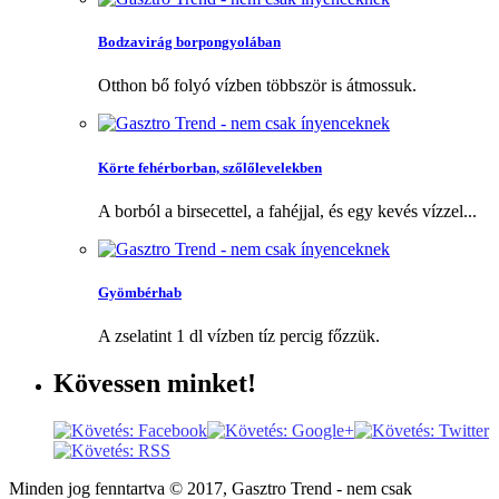
Bodzavirág borpongyolában
Otthon bő folyó vízben többször is átmossuk.
Körte fehérborban, szőlőlevelekben
A borból a birsecettel, a fahéjjal, és egy kevés vízzel...
Gyömbérhab
A zselatint 1 dl vízben tíz percig főzzük.
Kövessen
minket!
Minden jog fenntartva © 2017, Gasztro Trend - nem csak