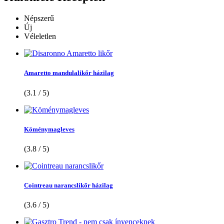
Népszerű
Új
Véleletlen
Amaretto mandulalikőr házilag
(3.1 / 5)
Köménymagleves
(3.8 / 5)
Cointreau narancslikőr házilag
(3.6 / 5)