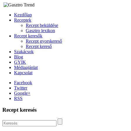
Kezdőlap
Receptek
Recept beküldése
Gasztro lexikon
Recept keresők
Recept gyorskereső
Recept kereső
Szakácsok
Blog
GYIK
Médiaajánlat
Kapcsolat
Facebook
Twitter
Google+
RSS
Recept keresés