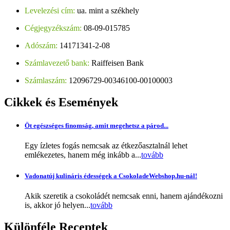
Levelezési cím:
ua. mint a székhely
Cégjegyzékszám:
08-09-015785
Adószám:
14171341-2-08
Számlavezető bank:
Raiffeisen Bank
Számlaszám:
12096729-00346100-00100003
Cikkek
és Események
Öt egészséges finomság, amit megehetsz a párod...
Egy ízletes fogás nemcsak az étkezőasztalnál lehet
emlékezetes, hanem még inkább a...
tovább
Vadonatúj kulináris édességek a CsokoladeWebshop.hu-nál!
Akik szeretik a csokoládét nemcsak enni, hanem ajándékozni
is, akkor jó helyen...
tovább
Különféle
Receptek