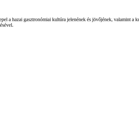
epel a hazai gasztronómiai kultúra jelenének és jövőjének, valamint a 
tésével.