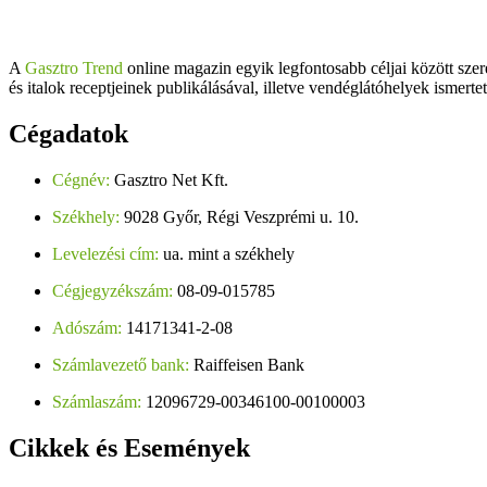
A
Gasztro Trend
online magazin egyik legfontosabb céljai között szer
és italok receptjeinek publikálásával, illetve vendéglátóhelyek ismerte
Cégadatok
Cégnév:
Gasztro Net Kft.
Székhely:
9028 Győr, Régi Veszprémi u. 10.
Levelezési cím:
ua. mint a székhely
Cégjegyzékszám:
08-09-015785
Adószám:
14171341-2-08
Számlavezető bank:
Raiffeisen Bank
Számlaszám:
12096729-00346100-00100003
Cikkek
és Események