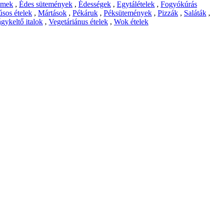
emek
,
Édes sütemények
,
Édességek
,
Egytálételek
,
Fogyókúrás
sos ételek
,
Mártások
,
Pékáruk
,
Péksütemények
,
Pizzák
,
Saláták
,
gykeltő italok
,
Vegetáriánus ételek
,
Wok ételek