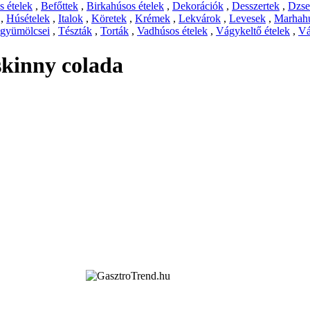
 ételek
,
Befőttek
,
Birkahúsos ételek
,
Dekorációk
,
Desszertek
,
Dzs
,
Húsételek
,
Italok
,
Köretek
,
Krémek
,
Lekvárok
,
Levesek
,
Marhahú
 gyümölcsei
,
Tészták
,
Torták
,
Vadhúsos ételek
,
Vágykeltő ételek
,
Vá
skinny colada