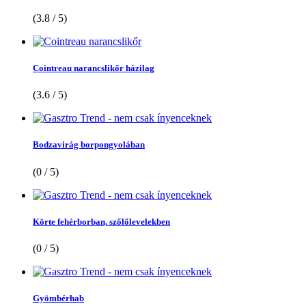
(3.8 / 5)
Cointreau narancslikőr házilag
(3.6 / 5)
Bodzavirág borpongyolában
(0 / 5)
Körte fehérborban, szőlőlevelekben
(0 / 5)
Gyömbérhab