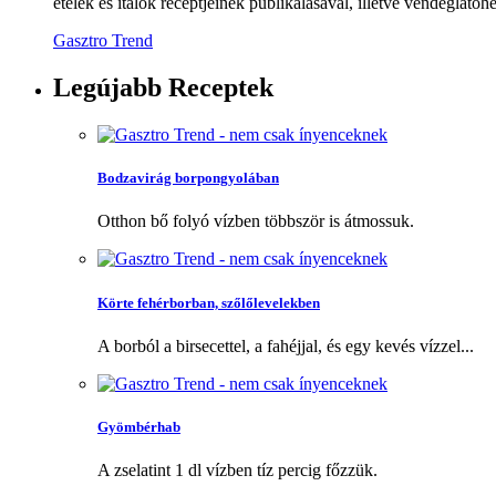
ételek és italok receptjeinek publikálásával, illetve vendéglátóhe
Gasztro Trend
Legújabb
Receptek
Bodzavirág borpongyolában
Otthon bő folyó vízben többször is átmossuk.
Körte fehérborban, szőlőlevelekben
A borból a birsecettel, a fahéjjal, és egy kevés vízzel...
Gyömbérhab
A zselatint 1 dl vízben tíz percig főzzük.