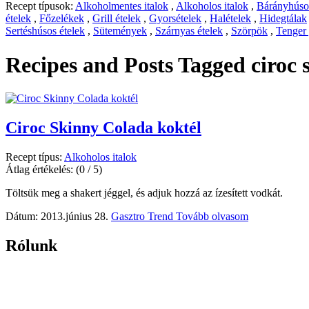
Recept típusok:
Alkoholmentes italok
,
Alkoholos italok
,
Bárányhúsos
ételek
,
Főzelékek
,
Grill ételek
,
Gyorsételek
,
Halételek
,
Hidegtálak
Sertéshúsos ételek
,
Sütemények
,
Szárnyas ételek
,
Szörpök
,
Tenger
Recipes and Posts Tagged
ciroc 
Ciroc Skinny Colada koktél
Recept típus:
Alkoholos italok
Átlag értékelés:
(0 / 5)
Töltsük meg a shakert jéggel, és adjuk hozzá az ízesített vodkát.
Dátum: 2013.június 28.
Gasztro Trend
Tovább olvasom
Rólunk