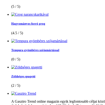
(5 / 5)
Hagyományos forró grog
(4.5 / 5)
Tempura gyömbéres szójamártással
(0 / 5)
Zöldséges spagetti
(2 / 5)
A Gasztro Trend online magazin egyik legfontosabb céljai közöt