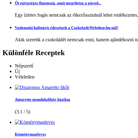
Öt egészséges finomság, amit megehetsz a párod...
Egy ízletes fogás nemcsak az étkezőasztalnál lehet emlékezetes
Vadonatúj kulináris édességek a CsokoladeWebshop.hu-nál!
Akik szeretik a csokoládét nemcsak enni, hanem ajándékozni is,
Különféle
Receptek
Népszerű
Új
Véleletlen
Amaretto mandulalikőr házilag
(3.1 / 5)
Köménymagleves