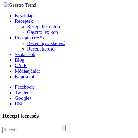
Kezdőlap
Receptek
Recept beküldése
Gasztro lexikon
Recept keresők
Recept gyorskereső
Recept kereső
Szakácsok
Blog
GYIK
Médiaajánlat
Kapcsolat
Facebook
Twitter
Google+
RSS
Recept keresés