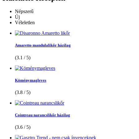
Népszerű
Új
Véleletlen
Amaretto mandulalikőr házilag
(3.1 / 5)
Köménymagleves
(3.8 / 5)
Cointreau narancslikőr házilag
(3.6 / 5)