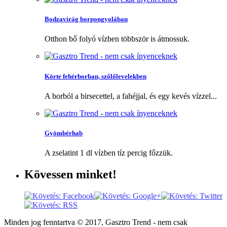
Bodzavirág borpongyolában
Otthon bő folyó vízben többször is átmossuk.
Körte fehérborban, szőlőlevelekben
A borból a birsecettel, a fahéjjal, és egy kevés vízzel...
Gyömbérhab
A zselatint 1 dl vízben tíz percig főzzük.
Kövessen
minket!
Minden jog fenntartva © 2017, Gasztro Trend - nem csak