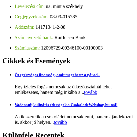
Levelezési cím:
ua. mint a székhely
Cégjegyzékszám:
08-09-015785
Adószám:
14171341-2-08
Számlavezető bank:
Raiffeisen Bank
Számlaszám:
12096729-00346100-00100003
Cikkek
és Események
Öt egészséges finomság, amit megehetsz a párod...
Egy ízletes fogás nemcsak az étkezőasztalnál lehet
emlékezetes, hanem még inkább a...
tovább
Vadonatúj kulináris édességek a CsokoladeWebshop.hu-nál!
Akik szeretik a csokoládét nemcsak enni, hanem ajándékozni
is, akkor jó helyen...
tovább
Különféle
Receptek