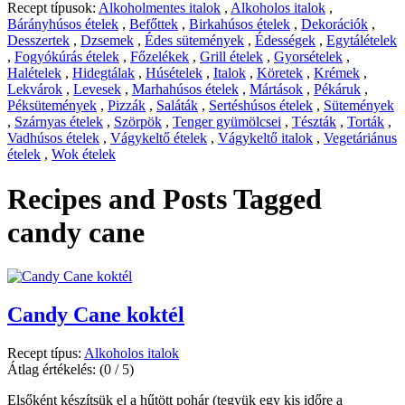
Recept típusok:
Alkoholmentes italok
,
Alkoholos italok
,
Bárányhúsos ételek
,
Befőttek
,
Birkahúsos ételek
,
Dekorációk
,
Desszertek
,
Dzsemek
,
Édes sütemények
,
Édességek
,
Egytálételek
,
Fogyókúrás ételek
,
Főzelékek
,
Grill ételek
,
Gyorsételek
,
Halételek
,
Hidegtálak
,
Húsételek
,
Italok
,
Köretek
,
Krémek
,
Lekvárok
,
Levesek
,
Marhahúsos ételek
,
Mártások
,
Pékáruk
,
Péksütemények
,
Pizzák
,
Saláták
,
Sertéshúsos ételek
,
Sütemények
,
Szárnyas ételek
,
Szörpök
,
Tenger gyümölcsei
,
Tészták
,
Torták
,
Vadhúsos ételek
,
Vágykeltő ételek
,
Vágykeltő italok
,
Vegetáriánus
ételek
,
Wok ételek
Recipes and Posts Tagged
candy cane
Candy Cane koktél
Recept típus:
Alkoholos italok
Átlag értékelés:
(0 / 5)
Elsőként készítsük el a hűtött pohár (tegyük egy kis időre a