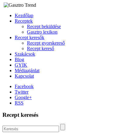
Kezdőlap
Receptek
Recept beküldése
Gasztro lexikon
Recept keresők
Recept gyorskereső
Recept kereső
Szakácsok
Blog
GYIK
Médiaajánlat
Kapcsolat
Facebook
Twitter
Google+
RSS
Recept keresés