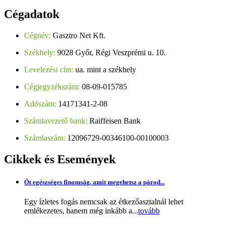
Cégadatok
Cégnév:
Gasztro Net Kft.
Székhely:
9028 Győr, Régi Veszprémi u. 10.
Levelezési cím:
ua. mint a székhely
Cégjegyzékszám:
08-09-015785
Adószám:
14171341-2-08
Számlavezető bank:
Raiffeisen Bank
Számlaszám:
12096729-00346100-00100003
Cikkek
és Események
Öt egészséges finomság, amit megehetsz a párod...
Egy ízletes fogás nemcsak az étkezőasztalnál lehet
emlékezetes, hanem még inkább a...
tovább