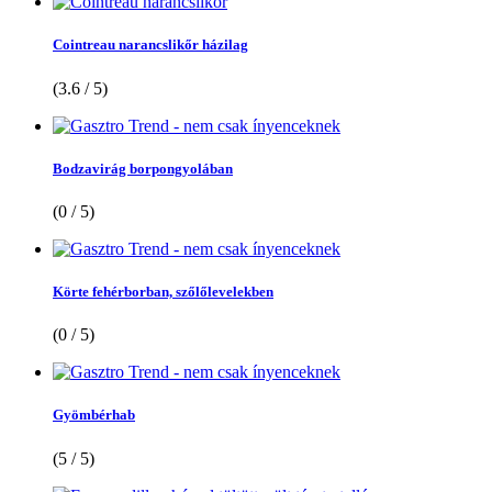
Cointreau narancslikőr házilag
(3.6 / 5)
Bodzavirág borpongyolában
(0 / 5)
Körte fehérborban, szőlőlevelekben
(0 / 5)
Gyömbérhab
(5 / 5)