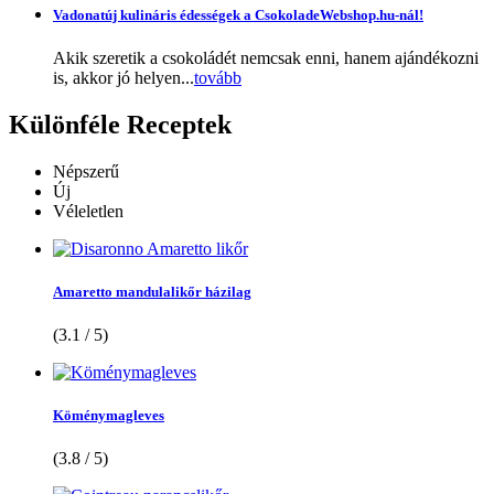
Vadonatúj kulináris édességek a CsokoladeWebshop.hu-nál!
Akik szeretik a csokoládét nemcsak enni, hanem ajándékozni
is, akkor jó helyen...
tovább
Különféle
Receptek
Népszerű
Új
Véleletlen
Amaretto mandulalikőr házilag
(3.1 / 5)
Köménymagleves
(3.8 / 5)