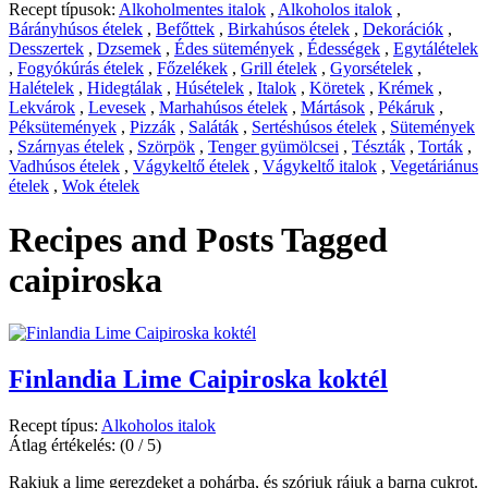
Recept típusok:
Alkoholmentes italok
,
Alkoholos italok
,
Bárányhúsos ételek
,
Befőttek
,
Birkahúsos ételek
,
Dekorációk
,
Desszertek
,
Dzsemek
,
Édes sütemények
,
Édességek
,
Egytálételek
,
Fogyókúrás ételek
,
Főzelékek
,
Grill ételek
,
Gyorsételek
,
Halételek
,
Hidegtálak
,
Húsételek
,
Italok
,
Köretek
,
Krémek
,
Lekvárok
,
Levesek
,
Marhahúsos ételek
,
Mártások
,
Pékáruk
,
Péksütemények
,
Pizzák
,
Saláták
,
Sertéshúsos ételek
,
Sütemények
,
Szárnyas ételek
,
Szörpök
,
Tenger gyümölcsei
,
Tészták
,
Torták
,
Vadhúsos ételek
,
Vágykeltő ételek
,
Vágykeltő italok
,
Vegetáriánus
ételek
,
Wok ételek
Recipes and Posts Tagged
caipiroska
Finlandia Lime Caipiroska koktél
Recept típus:
Alkoholos italok
Átlag értékelés:
(0 / 5)
Rakjuk a lime gerezdeket a pohárba, és szórjuk rájuk a barna cukrot.