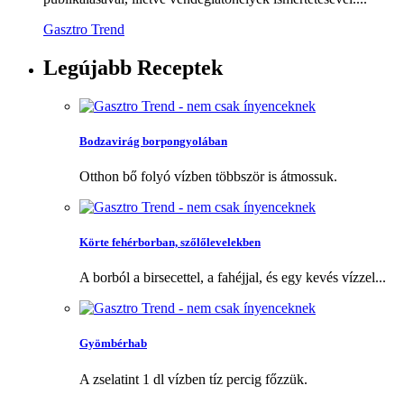
Gasztro Trend
Legújabb
Receptek
Bodzavirág borpongyolában
Otthon bő folyó vízben többször is átmossuk.
Körte fehérborban, szőlőlevelekben
A borból a birsecettel, a fahéjjal, és egy kevés vízzel...
Gyömbérhab
A zselatint 1 dl vízben tíz percig főzzük.