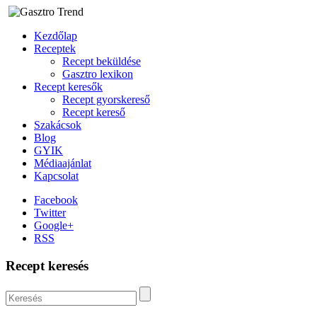
Kezdőlap
Receptek
Recept beküldése
Gasztro lexikon
Recept keresők
Recept gyorskereső
Recept kereső
Szakácsok
Blog
GYIK
Médiaajánlat
Kapcsolat
Facebook
Twitter
Google+
RSS
Recept keresés