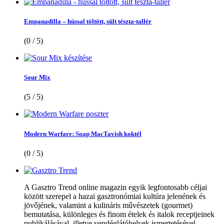
Empanadilla – hússal töltött, sült tészta-tallér
(0 / 5)
Sour Mix
(5 / 5)
Modern Warfare: Soap MacTavish koktél
(0 / 5)
A Gasztro Trend online magazin egyik legfontosabb céljai
között szerepel a hazai gasztronómiai kultúra jelenének és
jövőjének, valamint a kulináris művészetek (gourmet)
bemutatása, különleges és finom ételek és italok receptjeinek
publikálásával, illetve vendéglátóhelyek ismertetésével....