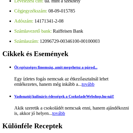
Levelezési cím:
ua. mint a székhely
Cégjegyzékszám:
08-09-015785
Adószám:
14171341-2-08
Számlavezető bank:
Raiffeisen Bank
Számlaszám:
12096729-00346100-00100003
Cikkek
és Események
Öt egészséges finomság, amit megehetsz a párod...
Egy ízletes fogás nemcsak az étkezőasztalnál lehet
emlékezetes, hanem még inkább a...
tovább
Vadonatúj kulináris édességek a CsokoladeWebshop.hu-nál!
Akik szeretik a csokoládét nemcsak enni, hanem ajándékozni
is, akkor jó helyen...
tovább
Különféle
Receptek