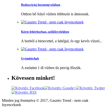
Bodzavirág borpongyolában
Otthon bő folyó vízben többször is átmossuk.
Körte fehérborban, szőlőlevelekben
A borból a birsecettel, a fahéjjal, és egy kevés vízzel...
Gyömbérhab
A zselatint 1 dl vízben tíz percig főzzük.
Kövessen
minket!
Minden jog fenntartva © 2017, Gasztro Trend - nem csak
ínyenceknek