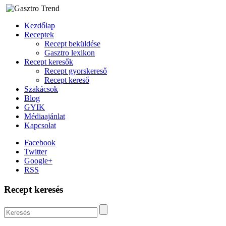
Kezdőlap
Receptek
Recept beküldése
Gasztro lexikon
Recept keresők
Recept gyorskereső
Recept kereső
Szakácsok
Blog
GYIK
Médiaajánlat
Kapcsolat
Facebook
Twitter
Google+
RSS
Recept keresés