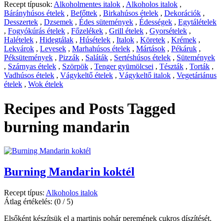
Recept típusok:
Alkoholmentes italok
,
Alkoholos italok
,
Bárányhúsos ételek
,
Befőttek
,
Birkahúsos ételek
,
Dekorációk
,
Desszertek
,
Dzsemek
,
Édes sütemények
,
Édességek
,
Egytálételek
,
Fogyókúrás ételek
,
Főzelékek
,
Grill ételek
,
Gyorsételek
,
Halételek
,
Hidegtálak
,
Húsételek
,
Italok
,
Köretek
,
Krémek
,
Lekvárok
,
Levesek
,
Marhahúsos ételek
,
Mártások
,
Pékáruk
,
Péksütemények
,
Pizzák
,
Saláták
,
Sertéshúsos ételek
,
Sütemények
,
Szárnyas ételek
,
Szörpök
,
Tenger gyümölcsei
,
Tészták
,
Torták
,
Vadhúsos ételek
,
Vágykeltő ételek
,
Vágykeltő italok
,
Vegetáriánus
ételek
,
Wok ételek
Recipes and Posts Tagged
burning mandarin
Burning Mandarin koktél
Recept típus:
Alkoholos italok
Átlag értékelés:
(0 / 5)
Elsőként készítsük el a martinis pohár peremének cukros díszítését.