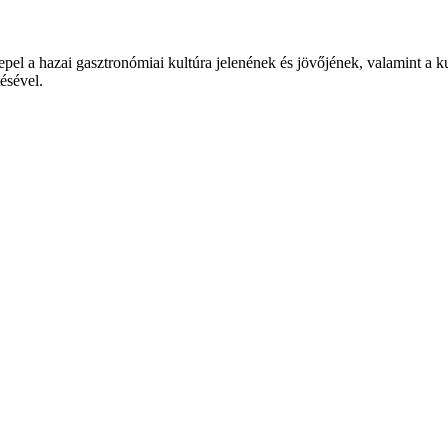
epel a hazai gasztronómiai kultúra jelenének és jövőjének, valamint a 
tésével.