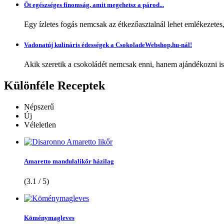
Öt egészséges finomság, amit megehetsz a párod...
Egy ízletes fogás nemcsak az étkezőasztalnál lehet emlékezetes
Vadonatúj kulináris édességek a CsokoladeWebshop.hu-nál!
Akik szeretik a csokoládét nemcsak enni, hanem ajándékozni is,
Különféle
Receptek
Népszerű
Új
Véleletlen
Amaretto mandulalikőr házilag
(3.1 / 5)
Köménymagleves