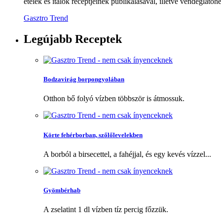
ételek és italok receptjeinek publikálásával, illetve vendéglátóhe
Gasztro Trend
Legújabb
Receptek
Bodzavirág borpongyolában
Otthon bő folyó vízben többször is átmossuk.
Körte fehérborban, szőlőlevelekben
A borból a birsecettel, a fahéjjal, és egy kevés vízzel...
Gyömbérhab
A zselatint 1 dl vízben tíz percig főzzük.