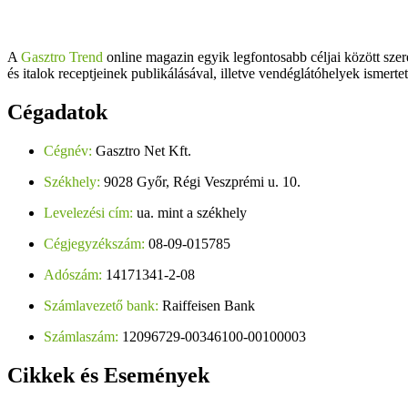
A
Gasztro Trend
online magazin egyik legfontosabb céljai között szer
és italok receptjeinek publikálásával, illetve vendéglátóhelyek ismerte
Cégadatok
Cégnév:
Gasztro Net Kft.
Székhely:
9028 Győr, Régi Veszprémi u. 10.
Levelezési cím:
ua. mint a székhely
Cégjegyzékszám:
08-09-015785
Adószám:
14171341-2-08
Számlavezető bank:
Raiffeisen Bank
Számlaszám:
12096729-00346100-00100003
Cikkek
és Események