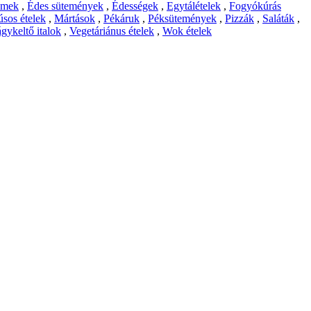
emek
,
Édes sütemények
,
Édességek
,
Egytálételek
,
Fogyókúrás
sos ételek
,
Mártások
,
Pékáruk
,
Péksütemények
,
Pizzák
,
Saláták
,
gykeltő italok
,
Vegetáriánus ételek
,
Wok ételek