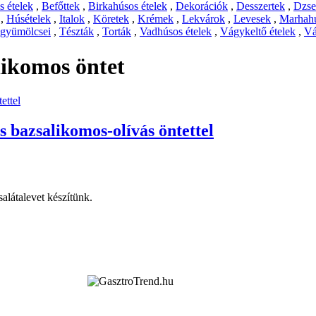
 ételek
,
Befőttek
,
Birkahúsos ételek
,
Dekorációk
,
Desszertek
,
Dzs
,
Húsételek
,
Italok
,
Köretek
,
Krémek
,
Lekvárok
,
Levesek
,
Marhahú
 gyümölcsei
,
Tészták
,
Torták
,
Vadhúsos ételek
,
Vágykeltő ételek
,
Vá
likomos öntet
és bazsalikomos-olívás öntettel
alátalevet készítünk.