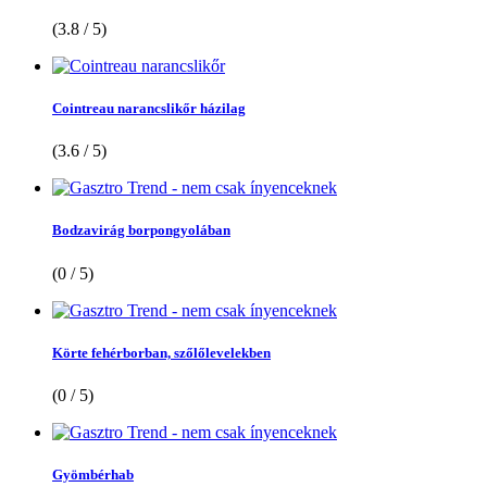
(3.8 / 5)
Cointreau narancslikőr házilag
(3.6 / 5)
Bodzavirág borpongyolában
(0 / 5)
Körte fehérborban, szőlőlevelekben
(0 / 5)
Gyömbérhab