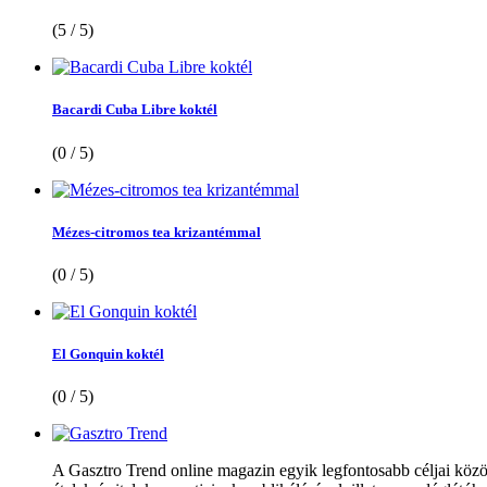
(5 / 5)
Bacardi Cuba Libre koktél
(0 / 5)
Mézes-citromos tea krizantémmal
(0 / 5)
El Gonquin koktél
(0 / 5)
A Gasztro Trend online magazin egyik legfontosabb céljai közöt