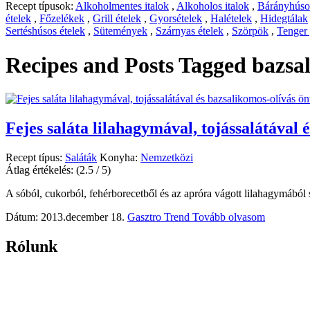
Recept típusok:
Alkoholmentes italok
,
Alkoholos italok
,
Bárányhúsos
ételek
,
Főzelékek
,
Grill ételek
,
Gyorsételek
,
Halételek
,
Hidegtálak
Sertéshúsos ételek
,
Sütemények
,
Szárnyas ételek
,
Szörpök
,
Tenger
Recipes and Posts Tagged
bazsa
Fejes saláta lilahagymával, tojássalátával 
Recept típus:
Saláták
Konyha:
Nemzetközi
Átlag értékelés:
(2.5 / 5)
A sóból, cukorból, fehérborecetből és az apróra vágott lilahagymából s
Dátum: 2013.december 18.
Gasztro Trend
Tovább olvasom
Rólunk