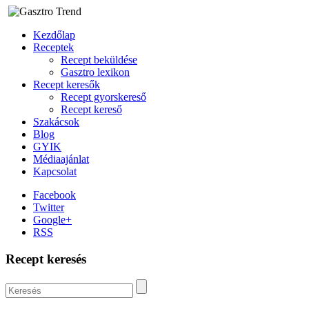
Kezdőlap
Receptek
Recept beküldése
Gasztro lexikon
Recept keresők
Recept gyorskereső
Recept kereső
Szakácsok
Blog
GYIK
Médiaajánlat
Kapcsolat
Facebook
Twitter
Google+
RSS
Recept keresés