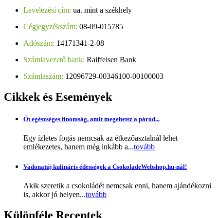
Levelezési cím:
ua. mint a székhely
Cégjegyzékszám:
08-09-015785
Adószám:
14171341-2-08
Számlavezető bank:
Raiffeisen Bank
Számlaszám:
12096729-00346100-00100003
Cikkek
és Események
Öt egészséges finomság, amit megehetsz a párod...
Egy ízletes fogás nemcsak az étkezőasztalnál lehet
emlékezetes, hanem még inkább a...
tovább
Vadonatúj kulináris édességek a CsokoladeWebshop.hu-nál!
Akik szeretik a csokoládét nemcsak enni, hanem ajándékozni
is, akkor jó helyen...
tovább
Különféle
Receptek