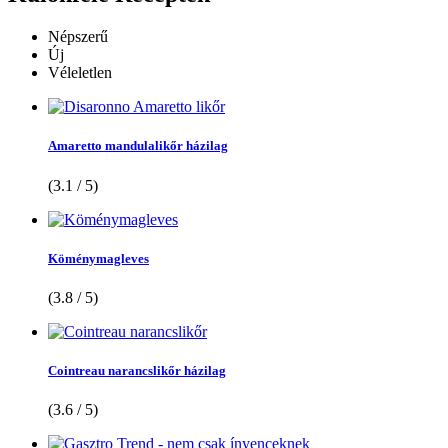
Népszerű
Új
Véleletlen
Amaretto mandulalikőr házilag
(3.1 / 5)
Köménymagleves
(3.8 / 5)
Cointreau narancslikőr házilag
(3.6 / 5)