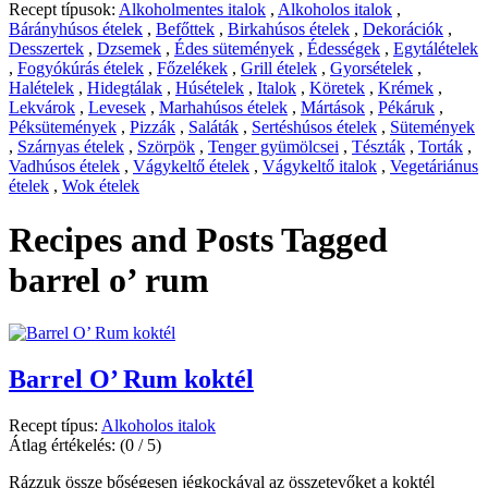
Recept típusok:
Alkoholmentes italok
,
Alkoholos italok
,
Bárányhúsos ételek
,
Befőttek
,
Birkahúsos ételek
,
Dekorációk
,
Desszertek
,
Dzsemek
,
Édes sütemények
,
Édességek
,
Egytálételek
,
Fogyókúrás ételek
,
Főzelékek
,
Grill ételek
,
Gyorsételek
,
Halételek
,
Hidegtálak
,
Húsételek
,
Italok
,
Köretek
,
Krémek
,
Lekvárok
,
Levesek
,
Marhahúsos ételek
,
Mártások
,
Pékáruk
,
Péksütemények
,
Pizzák
,
Saláták
,
Sertéshúsos ételek
,
Sütemények
,
Szárnyas ételek
,
Szörpök
,
Tenger gyümölcsei
,
Tészták
,
Torták
,
Vadhúsos ételek
,
Vágykeltő ételek
,
Vágykeltő italok
,
Vegetáriánus
ételek
,
Wok ételek
Recipes and Posts Tagged
barrel o’ rum
Barrel O’ Rum koktél
Recept típus:
Alkoholos italok
Átlag értékelés:
(0 / 5)
Rázzuk össze bőségesen jégkockával az összetevőket a koktél