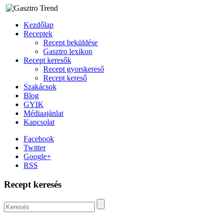
Kezdőlap
Receptek
Recept beküldése
Gasztro lexikon
Recept keresők
Recept gyorskereső
Recept kereső
Szakácsok
Blog
GYIK
Médiaajánlat
Kapcsolat
Facebook
Twitter
Google+
RSS
Recept keresés