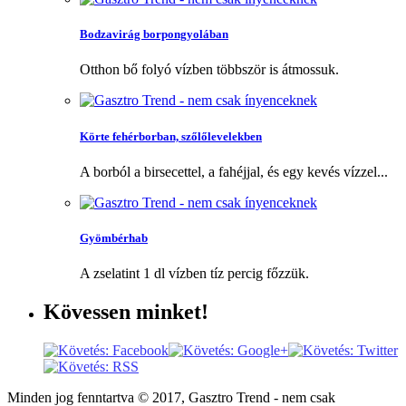
Bodzavirág borpongyolában
Otthon bő folyó vízben többször is átmossuk.
Körte fehérborban, szőlőlevelekben
A borból a birsecettel, a fahéjjal, és egy kevés vízzel...
Gyömbérhab
A zselatint 1 dl vízben tíz percig főzzük.
Kövessen
minket!
Minden jog fenntartva © 2017, Gasztro Trend - nem csak