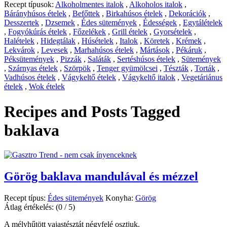
Recept típusok:
Alkoholmentes italok
,
Alkoholos italok
,
Bárányhúsos ételek
,
Befőttek
,
Birkahúsos ételek
,
Dekorációk
,
Desszertek
,
Dzsemek
,
Édes sütemények
,
Édességek
,
Egytálételek
,
Fogyókúrás ételek
,
Főzelékek
,
Grill ételek
,
Gyorsételek
,
Halételek
,
Hidegtálak
,
Húsételek
,
Italok
,
Köretek
,
Krémek
,
Lekvárok
,
Levesek
,
Marhahúsos ételek
,
Mártások
,
Pékáruk
,
Péksütemények
,
Pizzák
,
Saláták
,
Sertéshúsos ételek
,
Sütemények
,
Szárnyas ételek
,
Szörpök
,
Tenger gyümölcsei
,
Tészták
,
Torták
,
Vadhúsos ételek
,
Vágykeltő ételek
,
Vágykeltő italok
,
Vegetáriánus
ételek
,
Wok ételek
Recipes and Posts Tagged
baklava
Görög baklava mandulával és mézzel
Recept típus:
Édes sütemények
Konyha:
Görög
Átlag értékelés:
(0 / 5)
A mélyhűtött vajastésztát négyfelé osztjuk.