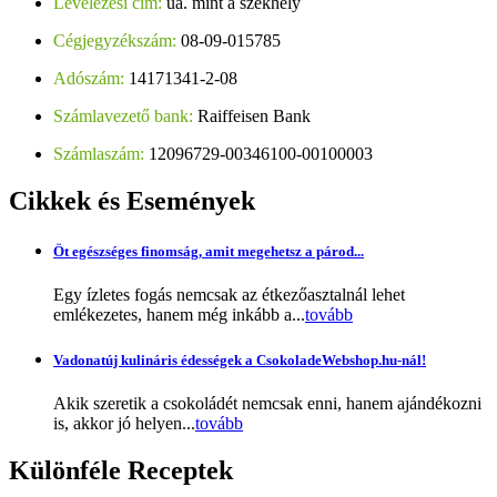
Levelezési cím:
ua. mint a székhely
Cégjegyzékszám:
08-09-015785
Adószám:
14171341-2-08
Számlavezető bank:
Raiffeisen Bank
Számlaszám:
12096729-00346100-00100003
Cikkek
és Események
Öt egészséges finomság, amit megehetsz a párod...
Egy ízletes fogás nemcsak az étkezőasztalnál lehet
emlékezetes, hanem még inkább a...
tovább
Vadonatúj kulináris édességek a CsokoladeWebshop.hu-nál!
Akik szeretik a csokoládét nemcsak enni, hanem ajándékozni
is, akkor jó helyen...
tovább
Különféle
Receptek