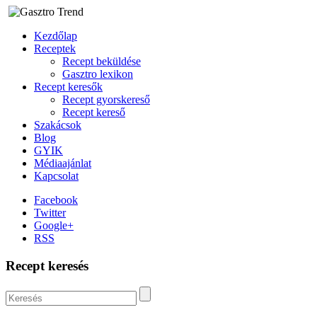
Kezdőlap
Receptek
Recept beküldése
Gasztro lexikon
Recept keresők
Recept gyorskereső
Recept kereső
Szakácsok
Blog
GYIK
Médiaajánlat
Kapcsolat
Facebook
Twitter
Google+
RSS
Recept keresés