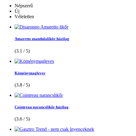
Népszerű
Új
Véleletlen
Amaretto mandulalikőr házilag
(3.1 / 5)
Köménymagleves
(3.8 / 5)
Cointreau narancslikőr házilag
(3.6 / 5)