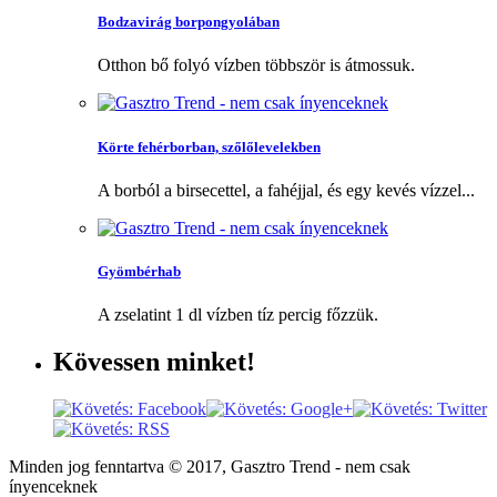
Bodzavirág borpongyolában
Otthon bő folyó vízben többször is átmossuk.
Körte fehérborban, szőlőlevelekben
A borból a birsecettel, a fahéjjal, és egy kevés vízzel...
Gyömbérhab
A zselatint 1 dl vízben tíz percig főzzük.
Kövessen
minket!
Minden jog fenntartva © 2017, Gasztro Trend - nem csak
ínyenceknek