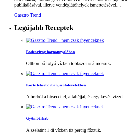
publikálásával, illetve vendéglátóhelyek ismertetésével....
Gasztro Trend
Legújabb
Receptek
Bodzavirág borpongyolában
Otthon bő folyó vízben többször is átmossuk.
Körte fehérborban, szőlőlevelekben
A borból a birsecettel, a fahéjjal, és egy kevés vízzel...
Gyömbérhab
A zselatint 1 dl vízben tíz percig főzzük.