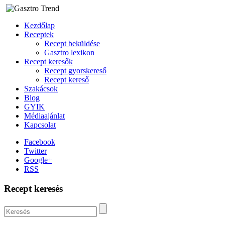
Kezdőlap
Receptek
Recept beküldése
Gasztro lexikon
Recept keresők
Recept gyorskereső
Recept kereső
Szakácsok
Blog
GYIK
Médiaajánlat
Kapcsolat
Facebook
Twitter
Google+
RSS
Recept keresés