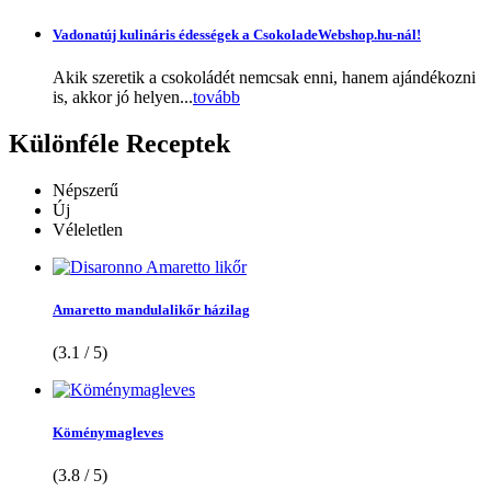
Vadonatúj kulináris édességek a CsokoladeWebshop.hu-nál!
Akik szeretik a csokoládét nemcsak enni, hanem ajándékozni
is, akkor jó helyen...
tovább
Különféle
Receptek
Népszerű
Új
Véleletlen
Amaretto mandulalikőr házilag
(3.1 / 5)
Köménymagleves
(3.8 / 5)