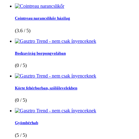
Cointreau narancslikőr házilag
(3.6 / 5)
Bodzavirág borpongyolában
(0 / 5)
Körte fehérborban, szőlőlevelekben
(0 / 5)
Gyömbérhab
(5 / 5)