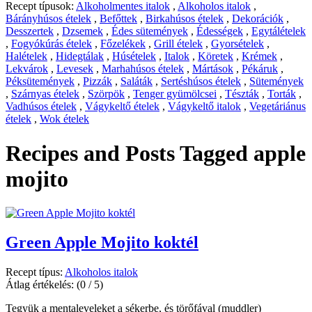
Recept típusok:
Alkoholmentes italok
,
Alkoholos italok
,
Bárányhúsos ételek
,
Befőttek
,
Birkahúsos ételek
,
Dekorációk
,
Desszertek
,
Dzsemek
,
Édes sütemények
,
Édességek
,
Egytálételek
,
Fogyókúrás ételek
,
Főzelékek
,
Grill ételek
,
Gyorsételek
,
Halételek
,
Hidegtálak
,
Húsételek
,
Italok
,
Köretek
,
Krémek
,
Lekvárok
,
Levesek
,
Marhahúsos ételek
,
Mártások
,
Pékáruk
,
Péksütemények
,
Pizzák
,
Saláták
,
Sertéshúsos ételek
,
Sütemények
,
Szárnyas ételek
,
Szörpök
,
Tenger gyümölcsei
,
Tészták
,
Torták
,
Vadhúsos ételek
,
Vágykeltő ételek
,
Vágykeltő italok
,
Vegetáriánus
ételek
,
Wok ételek
Recipes and Posts Tagged
apple
mojito
Green Apple Mojito koktél
Recept típus:
Alkoholos italok
Átlag értékelés:
(0 / 5)
Tegyük a mentaleveleket a sékerbe, és törőfával (muddler)