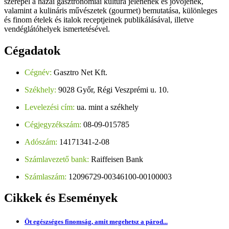
szerepel a hazai gasztronómiai kultúra jelenének és jövőjének,
valamint a kulináris művészetek (gourmet) bemutatása, különleges
és finom ételek és italok receptjeinek publikálásával, illetve
vendéglátóhelyek ismertetésével.
Cégadatok
Cégnév:
Gasztro Net Kft.
Székhely:
9028 Győr, Régi Veszprémi u. 10.
Levelezési cím:
ua. mint a székhely
Cégjegyzékszám:
08-09-015785
Adószám:
14171341-2-08
Számlavezető bank:
Raiffeisen Bank
Számlaszám:
12096729-00346100-00100003
Cikkek
és Események
Öt egészséges finomság, amit megehetsz a párod...