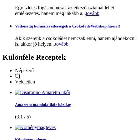
Egy ízletes fogás nemcsak az étkezőasztalnál lehet
emlékezetes, hanem még inkább a...
tovább
Vadonatúj kulináris édességek a CsokoladeWebshop.hu-nál!
Akik szeretik a csokoládét nemcsak enni, hanem ajándékozni
is, akkor jó helyen...
tovább
Különféle
Receptek
Népszerű
Új
Véleletlen
Amaretto mandulalikőr házilag
(3.1 / 5)
Köménymagleves