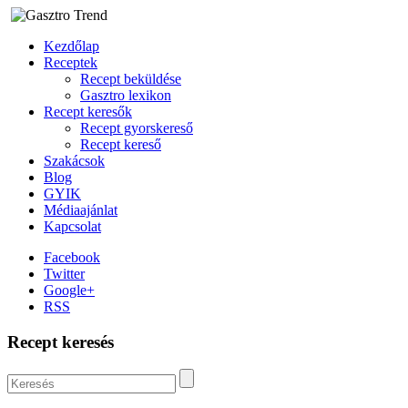
Kezdőlap
Receptek
Recept beküldése
Gasztro lexikon
Recept keresők
Recept gyorskereső
Recept kereső
Szakácsok
Blog
GYIK
Médiaajánlat
Kapcsolat
Facebook
Twitter
Google+
RSS
Recept keresés