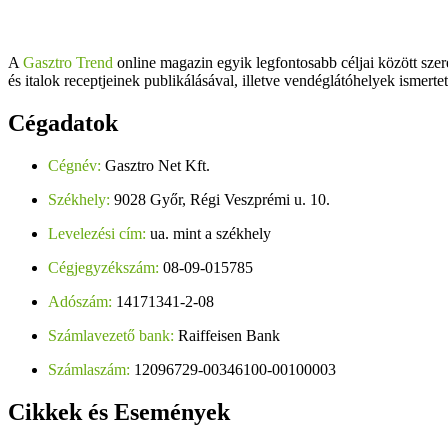
A
Gasztro Trend
online magazin egyik legfontosabb céljai között szer
és italok receptjeinek publikálásával, illetve vendéglátóhelyek ismerte
Cégadatok
Cégnév:
Gasztro Net Kft.
Székhely:
9028 Győr, Régi Veszprémi u. 10.
Levelezési cím:
ua. mint a székhely
Cégjegyzékszám:
08-09-015785
Adószám:
14171341-2-08
Számlavezető bank:
Raiffeisen Bank
Számlaszám:
12096729-00346100-00100003
Cikkek
és Események