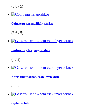
(3.8 / 5)
Cointreau narancslikőr házilag
(3.6 / 5)
Bodzavirág borpongyolában
(0 / 5)
Körte fehérborban, szőlőlevelekben
(0 / 5)
Gyömbérhab