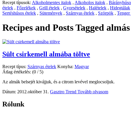
Recept típusok:
Alkoholmentes italok
,
Alkoholos italok
,
Bárányhúsos
ételek
,
Főzelékek
,
Grill ételek
,
Gyorsételek
,
Halételek
,
Hidegtálak
Sertéshúsos ételek
,
Sütemények
,
Szárnyas ételek
,
Szörpök
,
Tenger
Recipes and Posts Tagged
almás
Sült csirkemell almába töltve
Recept típus:
Szárnyas ételek
Konyha:
Magyar
Átlag értékelés:
(0 / 5)
Az almák belsejét kivájjuk, és a citrom levével meglocsoljuk.
Dátum: 2012.október 31.
Gasztro Trend
Tovább olvasom
Rólunk