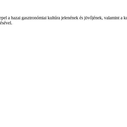
epel a hazai gasztronómiai kultúra jelenének és jövőjének, valamint a 
tésével.