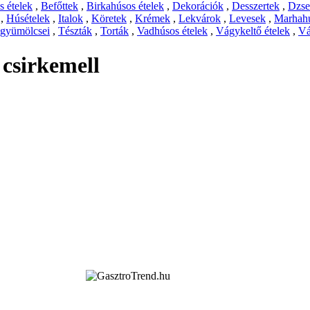
 ételek
,
Befőttek
,
Birkahúsos ételek
,
Dekorációk
,
Desszertek
,
Dzs
,
Húsételek
,
Italok
,
Köretek
,
Krémek
,
Lekvárok
,
Levesek
,
Marhahú
 gyümölcsei
,
Tészták
,
Torták
,
Vadhúsos ételek
,
Vágykeltő ételek
,
Vá
 csirkemell