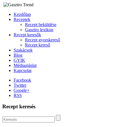
Kezdőlap
Receptek
Recept beküldése
Gasztro lexikon
Recept keresők
Recept gyorskereső
Recept kereső
Szakácsok
Blog
GYIK
Médiaajánlat
Kapcsolat
Facebook
Twitter
Google+
RSS
Recept keresés