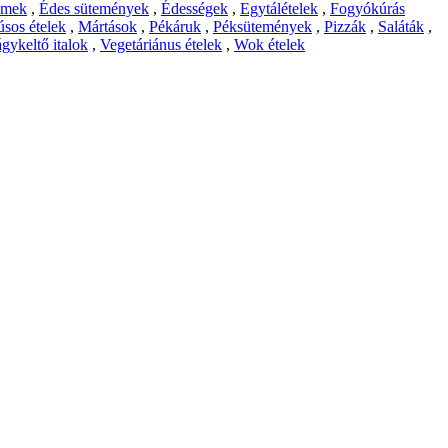
emek
,
Édes sütemények
,
Édességek
,
Egytálételek
,
Fogyókúrás
sos ételek
,
Mártások
,
Pékáruk
,
Péksütemények
,
Pizzák
,
Saláták
,
gykeltő italok
,
Vegetáriánus ételek
,
Wok ételek