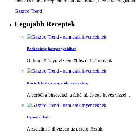
ételek és italok receptjeinek publikálásával, illetve vendéglátóhe
Gasztro Trend
Legújabb
Receptek
Bodzavirág borpongyolában
Otthon bő folyó vízben többször is átmossuk.
Körte fehérborban, szőlőlevelekben
A borból a birsecettel, a fahéjjal, és egy kevés vízzel...
Gyömbérhab
A zselatint 1 dl vízben tíz percig főzzük.