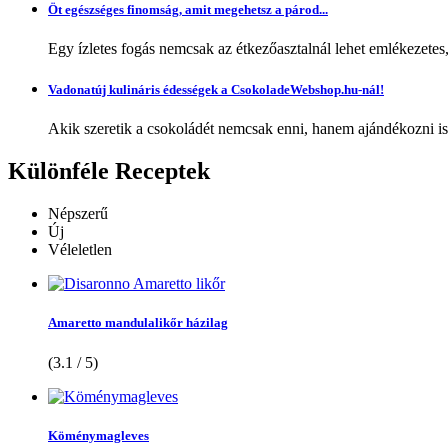
Öt egészséges finomság, amit megehetsz a párod...
Egy ízletes fogás nemcsak az étkezőasztalnál lehet emlékezetes
Vadonatúj kulináris édességek a CsokoladeWebshop.hu-nál!
Akik szeretik a csokoládét nemcsak enni, hanem ajándékozni is,
Különféle
Receptek
Népszerű
Új
Véleletlen
Amaretto mandulalikőr házilag
(3.1 / 5)
Köménymagleves