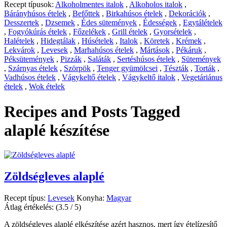
Recept típusok:
Alkoholmentes italok
,
Alkoholos italok
,
Bárányhúsos ételek
,
Befőttek
,
Birkahúsos ételek
,
Dekorációk
,
Desszertek
,
Dzsemek
,
Édes sütemények
,
Édességek
,
Egytálételek
,
Fogyókúrás ételek
,
Főzelékek
,
Grill ételek
,
Gyorsételek
,
Halételek
,
Hidegtálak
,
Húsételek
,
Italok
,
Köretek
,
Krémek
,
Lekvárok
,
Levesek
,
Marhahúsos ételek
,
Mártások
,
Pékáruk
,
Péksütemények
,
Pizzák
,
Saláták
,
Sertéshúsos ételek
,
Sütemények
,
Szárnyas ételek
,
Szörpök
,
Tenger gyümölcsei
,
Tészták
,
Torták
,
Vadhúsos ételek
,
Vágykeltő ételek
,
Vágykeltő italok
,
Vegetáriánus
ételek
,
Wok ételek
Recipes and Posts Tagged
alaplé készítése
Zöldségleves alaplé
Recept típus:
Levesek
Konyha:
Magyar
Átlag értékelés:
(3.5 / 5)
A zöldségleves alaplé elkészítése azért hasznos, mert így ételízesítő