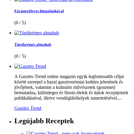
Fácánerőleves húsgaluskával
(0 / 5)
Túrókrémes almahab
(0 / 5)
A Gasztro Trend online magazin egyik legfontosabb céljai
között szerepel a hazai gasztronómiai kultúra jelenének és
jövőjének, valamint a kulináris művészetek (gourmet)
bemutatása, különleges és finom ételek és italok receptjeinek
publikálásával, illetve vendéglátóhelyek ismertetésével....
Gasztro Trend
Legújabb
Receptek