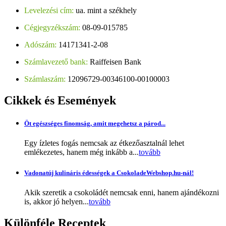
Levelezési cím:
ua. mint a székhely
Cégjegyzékszám:
08-09-015785
Adószám:
14171341-2-08
Számlavezető bank:
Raiffeisen Bank
Számlaszám:
12096729-00346100-00100003
Cikkek
és Események
Öt egészséges finomság, amit megehetsz a párod...
Egy ízletes fogás nemcsak az étkezőasztalnál lehet
emlékezetes, hanem még inkább a...
tovább
Vadonatúj kulináris édességek a CsokoladeWebshop.hu-nál!
Akik szeretik a csokoládét nemcsak enni, hanem ajándékozni
is, akkor jó helyen...
tovább
Különféle
Receptek