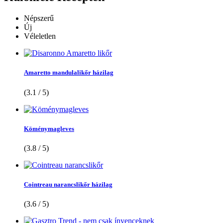
Népszerű
Új
Véleletlen
Amaretto mandulalikőr házilag
(3.1 / 5)
Köménymagleves
(3.8 / 5)
Cointreau narancslikőr házilag
(3.6 / 5)