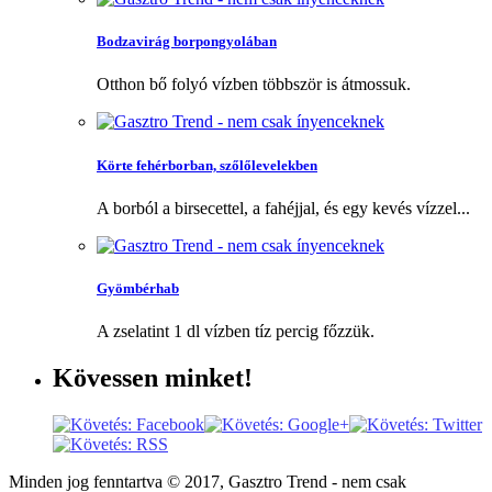
Bodzavirág borpongyolában
Otthon bő folyó vízben többször is átmossuk.
Körte fehérborban, szőlőlevelekben
A borból a birsecettel, a fahéjjal, és egy kevés vízzel...
Gyömbérhab
A zselatint 1 dl vízben tíz percig főzzük.
Kövessen
minket!
Minden jog fenntartva © 2017, Gasztro Trend - nem csak