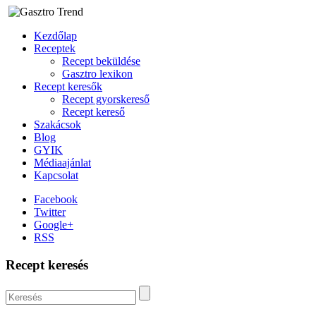
Kezdőlap
Receptek
Recept beküldése
Gasztro lexikon
Recept keresők
Recept gyorskereső
Recept kereső
Szakácsok
Blog
GYIK
Médiaajánlat
Kapcsolat
Facebook
Twitter
Google+
RSS
Recept keresés