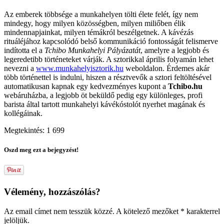
Az emberek többsége a munkahelyen tölti élete felét, így nem
mindegy, hogy milyen közösségben, milyen miliőben élik
mindennapjainkat, milyen témákról beszélgetnek. A kávézás
rituáléjához kapcsolódó belső kommunikáció fontosságát felismerve
indította el a
Tchibo Munkahelyi Pályázatát
, amelyre a legjobb és
legeredetibb történeteket várják. A sztorikkal április folyamán lehet
nevezni a
www.munkahelyisztorik.hu
weboldalon. Érdemes akár
több történettel is indulni, hiszen a résztvevők a sztori feltöltésével
automatikusan kapnak egy kedvezményes kupont a
Tchibo.hu
webáruházba, a legjobb öt beküldő pedig egy különleges, profi
barista által tartott munkahelyi kávékóstolót nyerhet magának és
kollégáinak.
Megtekintés:
1 699
Oszd meg ezt a bejegyzést!
Vélemény, hozzászólás?
Az email címet nem tesszük közzé.
A kötelező mezőket
*
karakterrel
jelöljük.