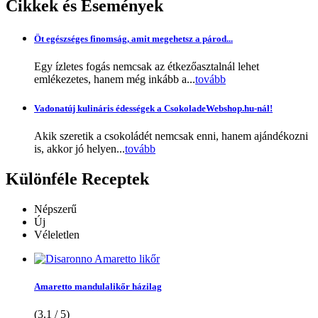
Cikkek
és Események
Öt egészséges finomság, amit megehetsz a párod...
Egy ízletes fogás nemcsak az étkezőasztalnál lehet
emlékezetes, hanem még inkább a...
tovább
Vadonatúj kulináris édességek a CsokoladeWebshop.hu-nál!
Akik szeretik a csokoládét nemcsak enni, hanem ajándékozni
is, akkor jó helyen...
tovább
Különféle
Receptek
Népszerű
Új
Véleletlen
Amaretto mandulalikőr házilag
(3.1 / 5)