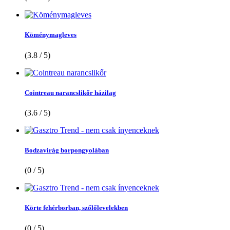
Köménymagleves
(3.8 / 5)
Cointreau narancslikőr házilag
(3.6 / 5)
Bodzavirág borpongyolában
(0 / 5)
Körte fehérborban, szőlőlevelekben
(0 / 5)