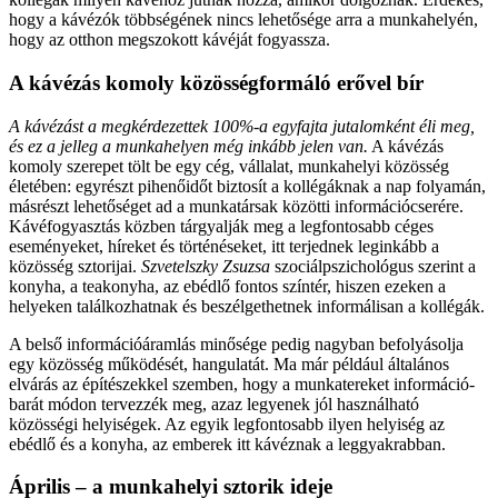
hogy a kávézók többségének nincs lehetősége arra a munkahelyén,
hogy az otthon megszokott kávéját fogyassza.
A kávézás komoly közösségformáló erővel bír
A kávézást a megkérdezettek 100%-a egyfajta jutalomként éli meg,
és ez a jelleg a munkahelyen még inkább jelen van.
A kávézás
komoly szerepet tölt be egy cég, vállalat, munkahelyi közösség
életében: egyrészt pihenőidőt biztosít a kollégáknak a nap folyamán,
másrészt lehetőséget ad a munkatársak közötti információcserére.
Kávéfogyasztás közben tárgyalják meg a legfontosabb céges
eseményeket, híreket és történéseket, itt terjednek leginkább a
közösség sztorijai.
Szvetelszky Zsuzsa
szociálpszichológus szerint a
konyha, a teakonyha, az ebédlő fontos színtér, hiszen ezeken a
helyeken találkozhatnak és beszélgethetnek informálisan a kollégák.
A belső információáramlás minősége pedig nagyban befolyásolja
egy közösség működését, hangulatát. Ma már például általános
elvárás az építészekkel szemben, hogy a munkatereket információ-
barát módon tervezzék meg, azaz legyenek jól használható
közösségi helyiségek. Az egyik legfontosabb ilyen helyiség az
ebédlő és a konyha, az emberek itt kávéznak a leggyakrabban.
Április – a munkahelyi sztorik ideje