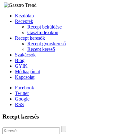
Kezdőlap
Receptek
Recept beküldése
Gasztro lexikon
Recept keresők
Recept gyorskereső
Recept kereső
Szakácsok
Blog
GYIK
Médiaajánlat
Kapcsolat
Facebook
Twitter
Google+
RSS
Recept keresés