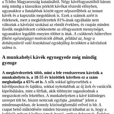
a Tchibo Magyarország kutatásából. Négy kávéfogyasztóból három
még mindig a klasszikus pörkölt kávékat részesíti előnyben,
ugyanakkor a fiatalabbak között egyre népszerűbbek az instant
kávék és a kapszulás megoldások is. Ezek a számok azért is
érdekesek, mert a megkérdezettek 81%-ának egyáltalán nem
változtak a kávézási szokásai az elmúlt években, és csupán minden
tízedik megkérdezett csökkentette az elfogyasztott mennyiséget,
ugyanakkor legalább ennyien többet is ittak.
A csökkenés hátterében
főként egészségügyi motivációk állnak, például az, hogy a
dohányzásról való leszokással egyidejűleg lecsökken a kávézások
száma is.
A munkahelyi kávék egynegyede még mindig
gyenge
A megkérdezettek több, mint a fele rendszeresen kávézik a
munkahelyén is, a 18-55 év közöttiek körében ez a szám
meghaladja a 65%-ot is.
A nők sokkal igényesebbek a
kávétípusokra és fajtákra, sokkal nyitottabbak az új ízek és variációk
kipróbálására, mint a férfiak, akik többnyire ragaszkodnak a
megszokott erős feketéhez. A munkahelyeken a kávé különleges
szerepet tölt be, hiszen nemcsak egyfajta „jutalmat” jelent a
mindennapokban, de komoly közösségformáló erővel is bír. A
csapat belső működésére minden bizonnyal kihathat az is, hogy a
kollégák milyen kávéhoz jutnak hozzá, amikor dolgoznak. Érdekes,