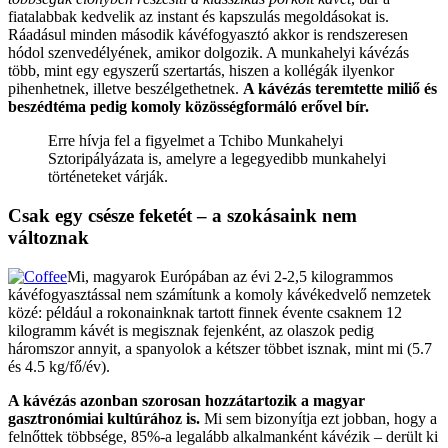
fiatalabbak kedvelik az instant és kapszulás megoldásokat is.
Ráadásul minden második kávéfogyasztó akkor is rendszeresen
hódol szenvedélyének, amikor dolgozik. A munkahelyi kávézás
több, mint egy egyszerű szertartás, hiszen a kollégák ilyenkor
pihenhetnek, illetve beszélgethetnek.
A kávézás teremtette miliő és
beszédtéma pedig komoly közösségformáló erővel bír.
Erre hívja fel a figyelmet a Tchibo Munkahelyi
Sztoripályázata is, amelyre a legegyedibb munkahelyi
történeteket várják.
Csak egy csésze feketét – a szokásaink nem
változnak
Mi, magyarok Európában az évi 2-2,5 kilogrammos
kávéfogyasztással nem számítunk a komoly kávékedvelő nemzetek
közé: például a rokonainknak tartott finnek évente csaknem 12
kilogramm kávét is megisznak fejenként, az olaszok pedig
háromszor annyit, a spanyolok a kétszer többet isznak, mint mi (5.7
és 4.5 kg/fő/év).
A kávézás azonban szorosan hozzátartozik a magyar
gasztronómiai kultúrához is.
Mi sem bizonyítja ezt jobban, hogy a
felnőttek többsége, 85%-a legalább alkalmanként kávézik – derült ki