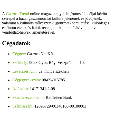
A
Gasztro Trend
online magazin egyik legfontosabb céljai között
szerepel a hazai gasztronómiai kultúra jelenének és jövőjének,
valamint a kulináris művészetek (gourmet) bemutatása, különleges
és finom ételek és italok receptjeinek publikálásával, illetve
vendéglátóhelyek ismertetésével.
Cégadatok
Cégnév:
Gasztro Net Kft.
Székhely:
9028 Győr, Régi Veszprémi u. 10.
Levelezési cím:
ua. mint a székhely
Cégjegyzékszám:
08-09-015785
Adószám:
14171341-2-08
Számlavezető bank:
Raiffeisen Bank
Számlaszám:
12096729-00346100-00100003