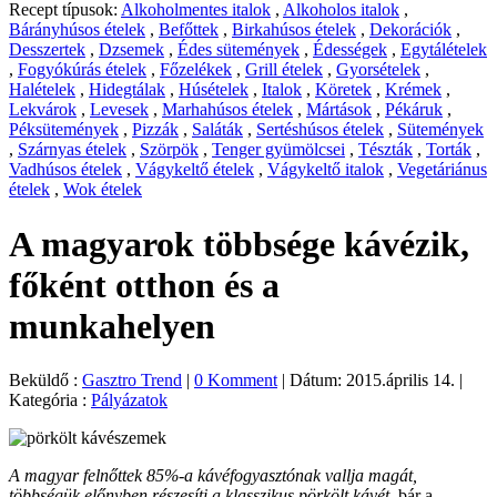
Recept típusok:
Alkoholmentes italok
,
Alkoholos italok
,
Bárányhúsos ételek
,
Befőttek
,
Birkahúsos ételek
,
Dekorációk
,
Desszertek
,
Dzsemek
,
Édes sütemények
,
Édességek
,
Egytálételek
,
Fogyókúrás ételek
,
Főzelékek
,
Grill ételek
,
Gyorsételek
,
Halételek
,
Hidegtálak
,
Húsételek
,
Italok
,
Köretek
,
Krémek
,
Lekvárok
,
Levesek
,
Marhahúsos ételek
,
Mártások
,
Pékáruk
,
Péksütemények
,
Pizzák
,
Saláták
,
Sertéshúsos ételek
,
Sütemények
,
Szárnyas ételek
,
Szörpök
,
Tenger gyümölcsei
,
Tészták
,
Torták
,
Vadhúsos ételek
,
Vágykeltő ételek
,
Vágykeltő italok
,
Vegetáriánus
ételek
,
Wok ételek
A magyarok többsége kávézik,
főként otthon és a
munkahelyen
Beküldő :
Gasztro Trend
|
0 Komment
|
Dátum: 2015.április 14.
|
Kategória :
Pályázatok
A magyar felnőttek 85%-a kávéfogyasztónak vallja magát,
többségük előnyben részesíti a klasszikus pörkölt kávét
, bár a