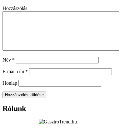
Hozzászólás
Név
*
E-mail cím
*
Honlap
Rólunk