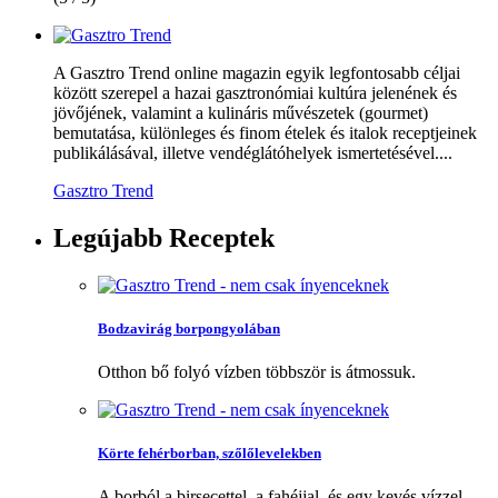
A Gasztro Trend online magazin egyik legfontosabb céljai
között szerepel a hazai gasztronómiai kultúra jelenének és
jövőjének, valamint a kulináris művészetek (gourmet)
bemutatása, különleges és finom ételek és italok receptjeinek
publikálásával, illetve vendéglátóhelyek ismertetésével....
Gasztro Trend
Legújabb
Receptek
Bodzavirág borpongyolában
Otthon bő folyó vízben többször is átmossuk.
Körte fehérborban, szőlőlevelekben
A borból a birsecettel, a fahéjjal, és egy kevés vízzel...