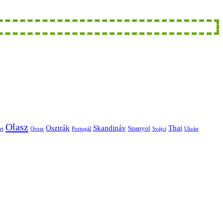
Olasz
Skandináv
Thai
Osztrák
Spanyol
et
Orosz
Portugál
Svájci
Ukrán