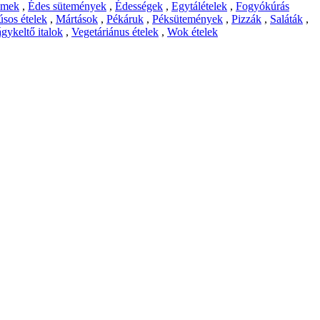
emek
,
Édes sütemények
,
Édességek
,
Egytálételek
,
Fogyókúrás
sos ételek
,
Mártások
,
Pékáruk
,
Péksütemények
,
Pizzák
,
Saláták
,
gykeltő italok
,
Vegetáriánus ételek
,
Wok ételek