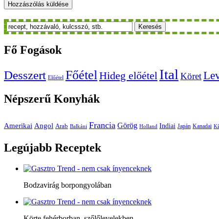
Keresés
Fő
Fogások
Ital
Főétel
Desszert
Le
Hideg előétel
Köret
Előétel
Népszerű
Konyhák
Francia
Amerikai
Görög
Angol
Indiai
Arab
Japán
Kanadai
Balkáni
Holland
Kí
Legújabb
Receptek
Bodzavirág borpongyolában
Körte fehérborban, szőlőlevelekben