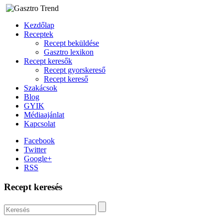
Kezdőlap
Receptek
Recept beküldése
Gasztro lexikon
Recept keresők
Recept gyorskereső
Recept kereső
Szakácsok
Blog
GYIK
Médiaajánlat
Kapcsolat
Facebook
Twitter
Google+
RSS
Recept keresés