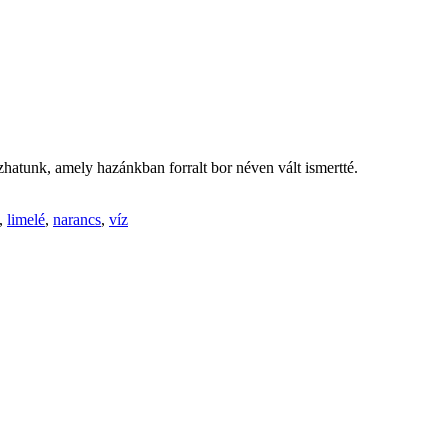
zhatunk, amely hazánkban forralt bor néven vált ismertté.
,
limelé
,
narancs
,
víz