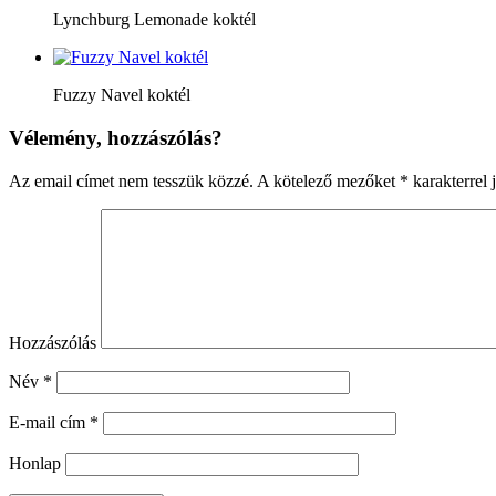
Lynchburg Lemonade koktél
Fuzzy Navel koktél
Vélemény, hozzászólás?
Az email címet nem tesszük közzé.
A kötelező mezőket
*
karakterrel j
Hozzászólás
Név
*
E-mail cím
*
Honlap