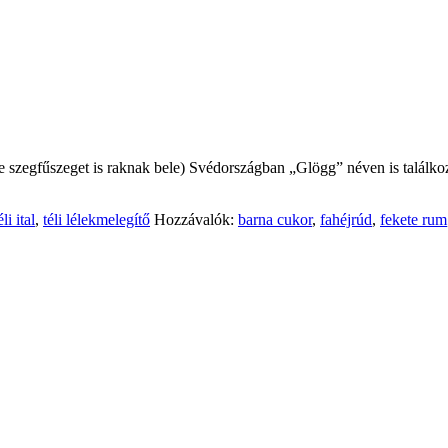
etve szegfűszeget is raknak bele) Svédországban „Glögg” néven is találko
éli ital
,
téli lélekmelegítő
Hozzávalók:
barna cukor
,
fahéjrúd
,
fekete rum