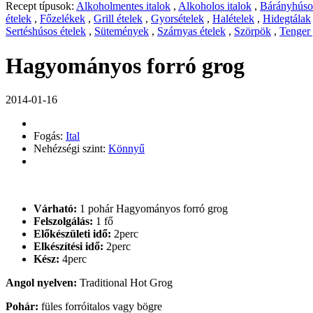
Recept típusok:
Alkoholmentes italok
,
Alkoholos italok
,
Bárányhúsos
ételek
,
Főzelékek
,
Grill ételek
,
Gyorsételek
,
Halételek
,
Hidegtálak
Sertéshúsos ételek
,
Sütemények
,
Szárnyas ételek
,
Szörpök
,
Tenger
Hagyományos forró grog
2014-01-16
Fogás:
Ital
Nehézségi szint:
Könnyű
Várható:
1 pohár Hagyományos forró grog
Felszolgálás:
1 fő
Előkészületi idő:
2perc
Elkészítési idő:
2perc
Kész:
4perc
Angol nyelven:
Traditional Hot Grog
Pohár:
füles forróitalos vagy bögre