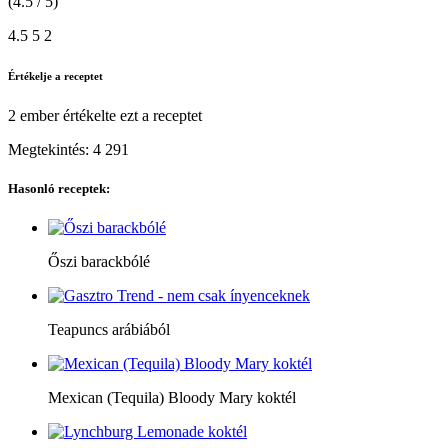
(4.5 / 5)
4.5
5
2
Értékelje a receptet
2 ember
értékelte ezt a receptet
Megtekintés:
4 291
Hasonló receptek:
Őszi barackbólé
Teapuncs arábiából
Mexican (Tequila) Bloody Mary koktél