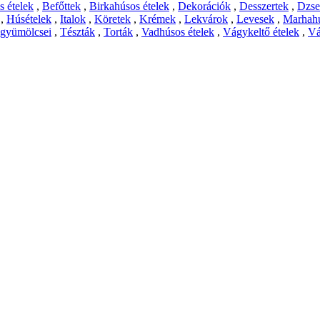
 ételek
,
Befőttek
,
Birkahúsos ételek
,
Dekorációk
,
Desszertek
,
Dzs
,
Húsételek
,
Italok
,
Köretek
,
Krémek
,
Lekvárok
,
Levesek
,
Marhahú
 gyümölcsei
,
Tészták
,
Torták
,
Vadhúsos ételek
,
Vágykeltő ételek
,
Vá