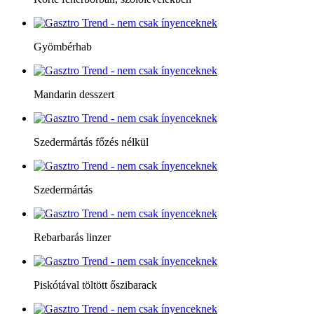
Gyömbérhab
Mandarin desszert
Szedermártás főzés nélkül
Szedermártás
Rebarbarás linzer
Piskótával töltött őszibarack