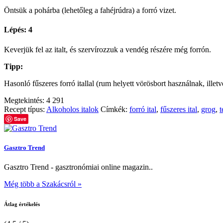
Öntsük a pohárba (lehetőleg a fahéjrúdra) a forró vizet.
Lépés: 4
Keverjük fel az italt, és szervírozzuk a vendég részére még forrón.
Tipp:
Hasonló fűszeres forró itallal (rum helyett vörösbort használnak, ill
Megtekintés:
4 291
Recept típus:
Alkoholos italok
Címkék:
forró ital
,
fűszeres ital
,
grog
,
t
Save
Gasztro Trend
Gasztro Trend - gasztronómiai online magazin..
Még több a Szakácsról »
Átlag értékelés