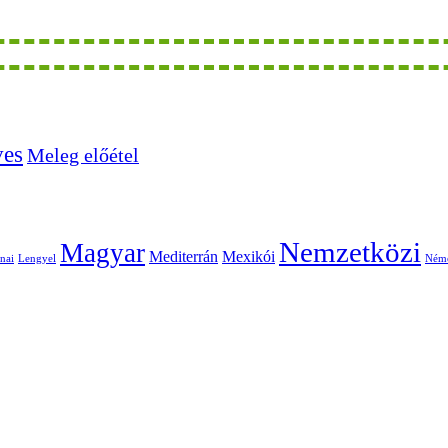
ves
Meleg előétel
Nemzetközi
Magyar
Mediterrán
Mexikói
nai
Lengyel
Ném