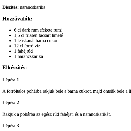
Díszítés:
narancskarika
Hozzávalók:
6 cl dark rum (fekete rum)
1,5 cl frissen facsart limelé
1 teáskanál barna cukor
12 cl forró víz
1 fahéjrúd
1 narancskarika
Elkészítés:
Lépés: 1
A forróitalos pohárba rakjuk bele a barna cukrot, majd öntsük bele a l
Lépés: 2
Rakjuk a pohárba az egész rúd fahéjat, és a narancskarikát.
Lépés: 3