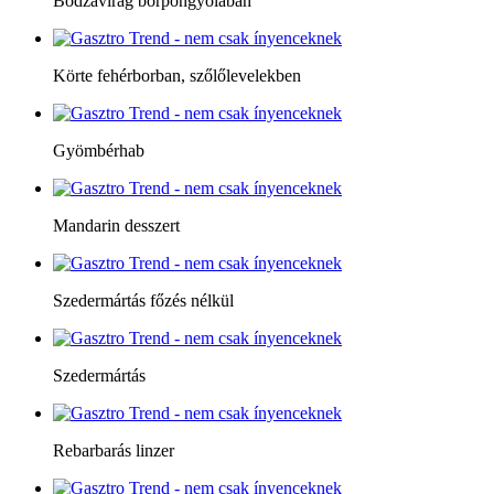
Bodzavirág borpongyolában
Körte fehérborban, szőlőlevelekben
Gyömbérhab
Mandarin desszert
Szedermártás főzés nélkül
Szedermártás
Rebarbarás linzer