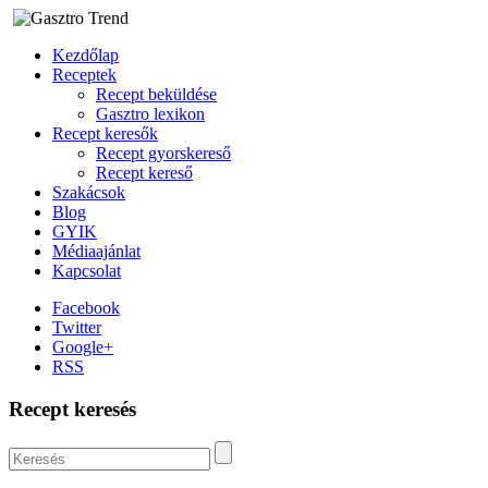
Kezdőlap
Receptek
Recept beküldése
Gasztro lexikon
Recept keresők
Recept gyorskereső
Recept kereső
Szakácsok
Blog
GYIK
Médiaajánlat
Kapcsolat
Facebook
Twitter
Google+
RSS
Recept keresés