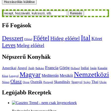
Keresés
Fő
Fogások
Ital
Főétel
Desszert
Hideg előétel
Köret
Előétel
Leves
Meleg előétel
Népszerű
Konyhák
Francia
Amerikai
Görög
Angol
Indiai
Arab
Japán
Kanadai
Balkáni
Holland
Nemzetközi
Magyar
Mediterrán
Mexikói
Kínai
Lengyel
Olasz
Skandináv
Thai
Osztrák
Spanyol
Német
Orosz
Portugál
Svájci
Ukrán
Legújabb
Receptek