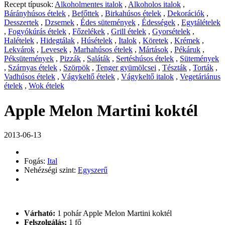
Recept típusok:
Alkoholmentes italok
,
Alkoholos italok
,
Bárányhúsos ételek
,
Befőttek
,
Birkahúsos ételek
,
Dekorációk
,
Desszertek
,
Dzsemek
,
Édes sütemények
,
Édességek
,
Egytálételek
,
Fogyókúrás ételek
,
Főzelékek
,
Grill ételek
,
Gyorsételek
,
Halételek
,
Hidegtálak
,
Húsételek
,
Italok
,
Köretek
,
Krémek
,
Lekvárok
,
Levesek
,
Marhahúsos ételek
,
Mártások
,
Pékáruk
,
Péksütemények
,
Pizzák
,
Saláták
,
Sertéshúsos ételek
,
Sütemények
,
Szárnyas ételek
,
Szörpök
,
Tenger gyümölcsei
,
Tészták
,
Torták
,
Vadhúsos ételek
,
Vágykeltő ételek
,
Vágykeltő italok
,
Vegetáriánus
ételek
,
Wok ételek
Apple Melon Martini koktél
2013-06-13
Fogás:
Ital
Nehézségi szint:
Egyszerű
Várható:
1 pohár Apple Melon Martini koktél
Felszolgálás:
1 fő