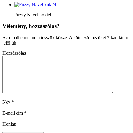
Fuzzy Navel koktél
Vélemény, hozzászólás?
Az email címet nem tesszük közzé.
A kötelező mezőket
*
karakterrel
jelöljük.
Hozzászólás
Név
*
E-mail cím
*
Honlap