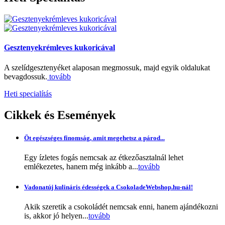
Gesztenyekrémleves kukoricával
A szelídgesztenyéket alaposan megmossuk, majd egyik oldalukat
bevagdossuk.
tovább
Heti specialítás
Cikkek
és Események
Öt egészséges finomság, amit megehetsz a párod...
Egy ízletes fogás nemcsak az étkezőasztalnál lehet
emlékezetes, hanem még inkább a...
tovább
Vadonatúj kulináris édességek a CsokoladeWebshop.hu-nál!
Akik szeretik a csokoládét nemcsak enni, hanem ajándékozni
is, akkor jó helyen...
tovább