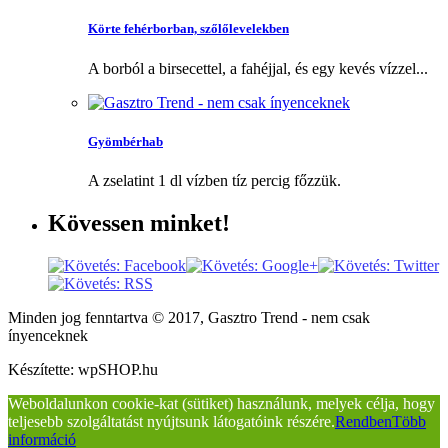
Körte fehérborban, szőlőlevelekben
A borból a birsecettel, a fahéjjal, és egy kevés vízzel...
Gyömbérhab
A zselatint 1 dl vízben tíz percig főzzük.
Kövessen
minket!
Minden jog fenntartva © 2017, Gasztro Trend - nem csak
ínyenceknek
Készítette: wpSHOP.hu
Weboldalunkon cookie-kat (sütiket) használunk, melyek célja, hogy
teljesebb szolgáltatást nyújtsunk látogatóink részére.
Rendben
Több
információ