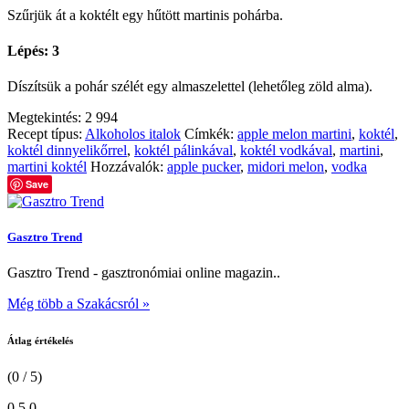
Szűrjük át a koktélt egy hűtött martinis pohárba.
Lépés: 3
Díszítsük a pohár szélét egy almaszelettel (lehetőleg zöld alma).
Megtekintés:
2 994
Recept típus:
Alkoholos italok
Címkék:
apple melon martini
,
koktél
,
koktél dinnyelikőrrel
,
koktél pálinkával
,
koktél vodkával
,
martini
,
martini koktél
Hozzávalók:
apple pucker
,
midori melon
,
vodka
Save
Gasztro Trend
Gasztro Trend - gasztronómiai online magazin..
Még több a Szakácsról »
Átlag értékelés
(0 / 5)
0
5
0