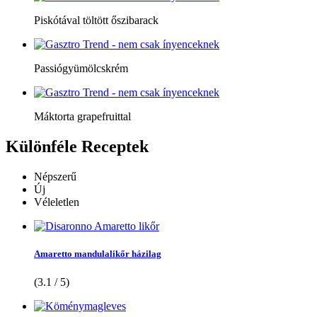
Piskótával töltött őszibarack
Passiógyümölcskrém
Máktorta grapefruittal
Különféle
Receptek
Népszerű
Új
Véleletlen
Amaretto mandulalikőr házilag
(3.1 / 5)