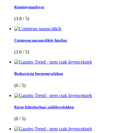
Köménymagleves
(3.8 / 5)
Cointreau narancslikőr házilag
(3.6 / 5)
Bodzavirág borpongyolában
(0 / 5)
Körte fehérborban, szőlőlevelekben
(0 / 5)