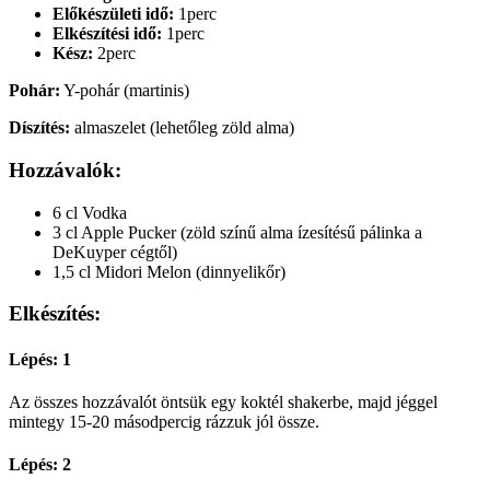
Előkészületi idő:
1perc
Elkészítési idő:
1perc
Kész:
2perc
Pohár:
Y-pohár (martinis)
Díszítés:
almaszelet (lehetőleg zöld alma)
Hozzávalók:
6 cl Vodka
3 cl Apple Pucker (zöld színű alma ízesítésű pálinka a
DeKuyper cégtől)
1,5 cl Midori Melon (dinnyelikőr)
Elkészítés:
Lépés: 1
Az összes hozzávalót öntsük egy koktél shakerbe, majd jéggel
mintegy 15-20 másodpercig rázzuk jól össze.
Lépés: 2