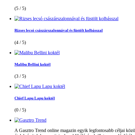
(5 / 5)
Rizses lecsó császárszalonnával és füstölt kolbásszal
(4 / 5)
Malibu Bellini koktél
(3 / 5)
Chief Lapu Lapu koktél
(0 / 5)
A Gasztro Trend online magazin egyik legfontosabb céljai közöt