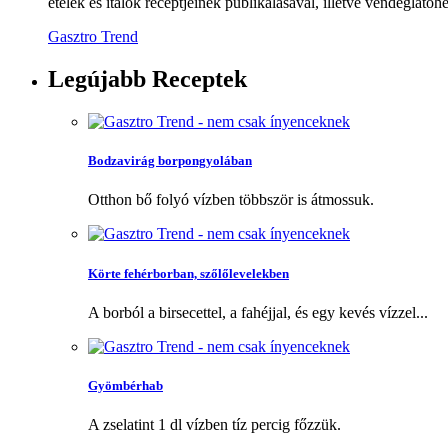
ételek és italok receptjeinek publikálásával, illetve vendéglátóhe
Gasztro Trend
Legújabb
Receptek
Bodzavirág borpongyolában
Otthon bő folyó vízben többször is átmossuk.
Körte fehérborban, szőlőlevelekben
A borból a birsecettel, a fahéjjal, és egy kevés vízzel...
Gyömbérhab
A zselatint 1 dl vízben tíz percig főzzük.