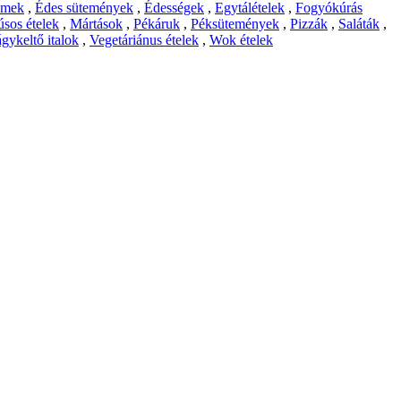
emek
,
Édes sütemények
,
Édességek
,
Egytálételek
,
Fogyókúrás
sos ételek
,
Mártások
,
Pékáruk
,
Péksütemények
,
Pizzák
,
Saláták
,
gykeltő italok
,
Vegetáriánus ételek
,
Wok ételek