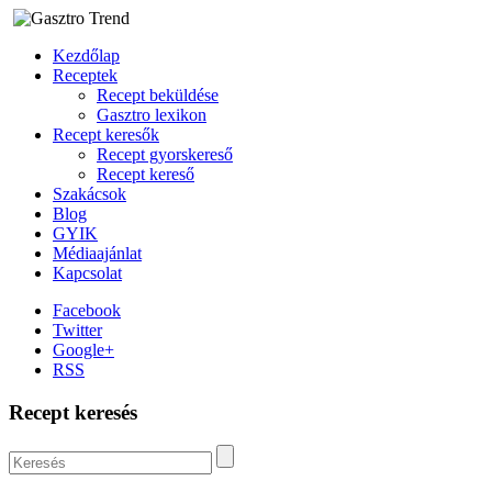
Kezdőlap
Receptek
Recept beküldése
Gasztro lexikon
Recept keresők
Recept gyorskereső
Recept kereső
Szakácsok
Blog
GYIK
Médiaajánlat
Kapcsolat
Facebook
Twitter
Google+
RSS
Recept keresés