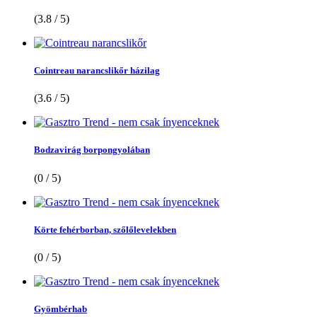
(3.8 / 5)
Cointreau narancslikőr házilag
(3.6 / 5)
Bodzavirág borpongyolában
(0 / 5)
Körte fehérborban, szőlőlevelekben
(0 / 5)
Gyömbérhab