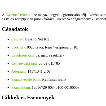
A
Gasztro Trend
online magazin egyik legfontosabb céljai között szer
és italok receptjeinek publikálásával, illetve vendéglátóhelyek ismerte
Cégadatok
Cégnév:
Gasztro Net Kft.
Székhely:
9028 Győr, Régi Veszprémi u. 10.
Levelezési cím:
ua. mint a székhely
Cégjegyzékszám:
08-09-015785
Adószám:
14171341-2-08
Számlavezető bank:
Raiffeisen Bank
Számlaszám:
12096729-00346100-00100003
Cikkek
és Események