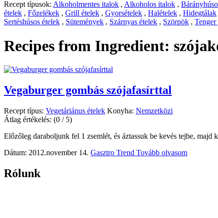
Recept típusok:
Alkoholmentes italok
,
Alkoholos italok
,
Bárányhúsos
ételek
,
Főzelékek
,
Grill ételek
,
Gyorsételek
,
Halételek
,
Hidegtálak
Sertéshúsos ételek
,
Sütemények
,
Szárnyas ételek
,
Szörpök
,
Tenger
Recipes from Ingredient:
szójak
Vegaburger gombás szójafasírttal
Recept típus:
Vegetáriánus ételek
Konyha:
Nemzetközi
Átlag értékelés:
(0 / 5)
Előzőleg daraboljunk fel 1 zsemlét, és áztassuk be kevés tejbe, majd 
Dátum: 2012.november 14.
Gasztro Trend
Tovább olvasom
Rólunk