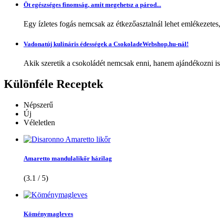
Öt egészséges finomság, amit megehetsz a párod...
Egy ízletes fogás nemcsak az étkezőasztalnál lehet emlékezetes
Vadonatúj kulináris édességek a CsokoladeWebshop.hu-nál!
Akik szeretik a csokoládét nemcsak enni, hanem ajándékozni is,
Különféle
Receptek
Népszerű
Új
Véleletlen
Amaretto mandulalikőr házilag
(3.1 / 5)
Köménymagleves