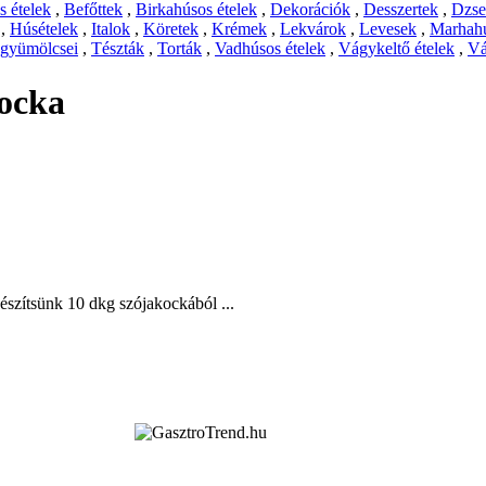
 ételek
,
Befőttek
,
Birkahúsos ételek
,
Dekorációk
,
Desszertek
,
Dzs
,
Húsételek
,
Italok
,
Köretek
,
Krémek
,
Lekvárok
,
Levesek
,
Marhahú
 gyümölcsei
,
Tészták
,
Torták
,
Vadhúsos ételek
,
Vágykeltő ételek
,
Vá
ocka
készítsünk 10 dkg szójakockából ...