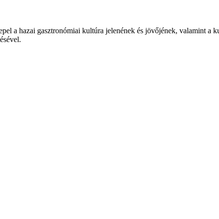
epel a hazai gasztronómiai kultúra jelenének és jövőjének, valamint a 
tésével.